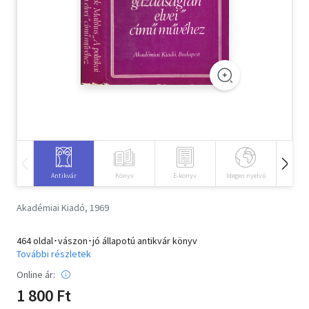
Szótár, nyelvkönyv
Tankönyv, segédkönyv
Társadalomtudomány
Természettudomány
Történelem
Vallás
Antikvár
Könyv
E-könyv
Idegen nyelvű
Hangos
Akadémiai Kiadó, 1969
464 oldal･vászon･jó állapotú antikvár könyv
További részletek
Online ár:
1 800 Ft