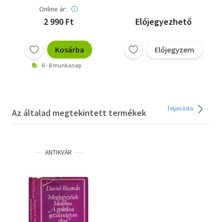
mechanizmusok;
Online ár:
Bob Considine
Indulatos röpirat a
2 990 Ft
Előjegyezhető
gazdasági átmenet
ügyében; Sokszoros
élet: Armand Hammer
Kosárba
Előjegyzem
rendkívüli története
6 - 8 munkanap
Teljes lista
Az általad megtekintett termékek
ANTIKVÁR