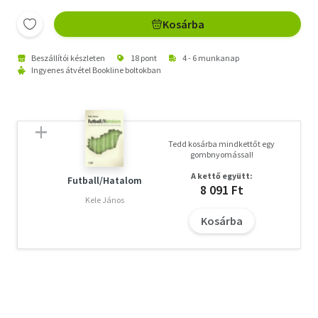
Kosárba
Beszállítói készleten
18 pont
4 - 6 munkanap
Ingyenes átvétel Bookline boltokban
Tedd kosárba mindkettőt egy
gombnyomással!
A kettő együtt:
Futball/Hatalom
8 091 Ft
Kele János
Kosárba