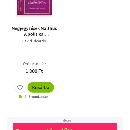
Megjegyzések Malthus
A politikai
gazdaságtan elvei
David Ricardo
című művéhez
Online ár:
1 800 Ft
Kosárba
4 - 6 munkanap