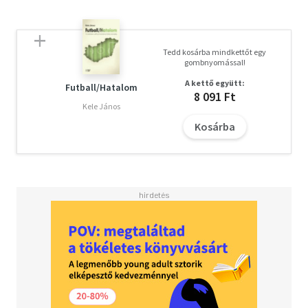
Tedd kosárba mindkettőt egy
gombnyomással!
A kettő együtt:
Futball/Hatalom
8 091 Ft
Kele János
Kosárba