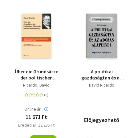
Über die Grundsätze
A politikai
der politischen
gazdaságtan és az
Ökonomie und der
adózás alapelvei (A
Ricardo, David
David Ricardo
Besteuerung
Közgazdaságtan
Klasszikusai)
Online ár:
11 671 Ft
Előjegyezhető
Eredeti ár: 12 285 Ft