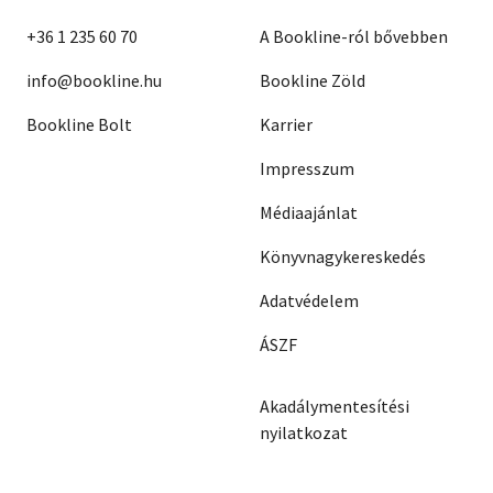
+36 1 235 60 70
A Bookline-ról bővebben
info@bookline.hu
Bookline Zöld
Bookline Bolt
Karrier
Impresszum
Médiaajánlat
Könyvnagykereskedés
Adatvédelem
ÁSZF
Akadálymentesítési
nyilatkozat