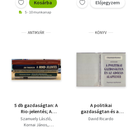
Kosárba
Előjegyzem
5 - 10 munkanap
ANTIKVÁR
KÖNYV
5 db gazdaságtan: A
A politikai
Rio-jelentés; A
gazdaságtan és az
politikai gazdaságtan
adózás alapelvei (A
Szamuely László
David Ricardo
és az adózás alapelvei;
Közgazdaságtan
Kornai János
Az első szocialista
Klasszikusai)
David Ricardo
gazdasági
Jan Tinbergen