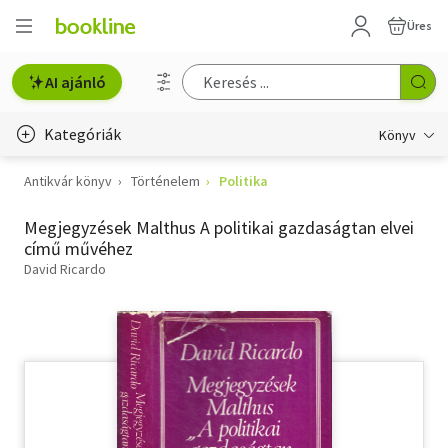
Üres
AI ajánló
Kategóriák
Könyv
Antikvár könyv
Történelem
Politika
Életmód, egészség
Megjegyzések Malthus A politikai gazdaságtan elvei
Erotika
című művéhez
Gyermek- és ifjúsági
David Ricardo
Hobbi, szabadidő
Irodalom
Művészet
Szakkönyv