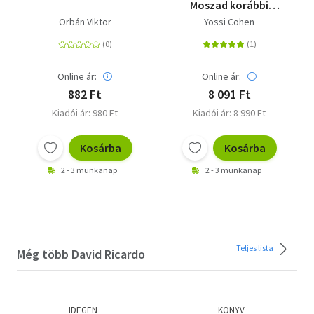
Moszad korábbi
igazgatója - Izrael, a
Orbán Viktor
Yossi Cohen
Moszad és a titkos
háború
Online ár:
Online ár:
882 Ft
8 091 Ft
Kiadói ár: 980 Ft
Kiadói ár: 8 990 Ft
Kosárba
Kosárba
2 - 3 munkanap
2 - 3 munkanap
Teljes lista
Még több David Ricardo
IDEGEN
KÖNYV