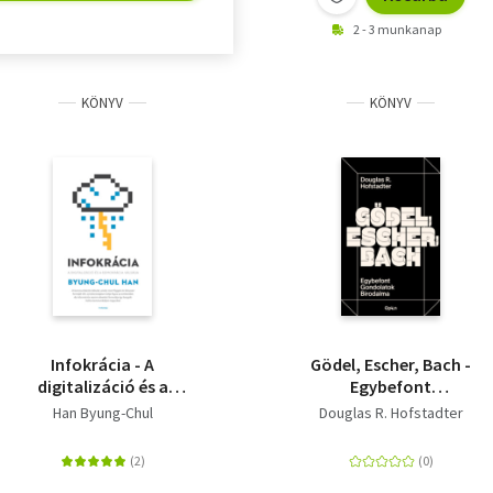
2 - 3 munkanap
KÖNYV
KÖNYV
Infokrácia - A
Gödel, Escher, Bach -
digitalizáció és a
Egybefont
demokrácia válsága
Gondolatok
Han Byung-Chul
Douglas R. Hofstadter
Birodalma