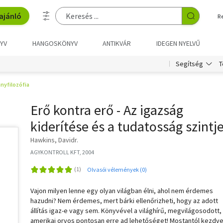
ajánló
R
YV
HANGOSKÖNYV
ANTIKVÁR
IDEGEN NYELVŰ
T
Segítség
yfilozófia
Erő kontra erő - Az igazság
kiderítése és a tudatosság szintje
Hawkins, Davidr.
AGYKONTROLL KFT, 2004
Olvasói vélemények (0)
Vajon milyen lenne egy olyan világban élni, ahol nem érdemes
hazudni? Nem érdemes, mert bárki ellenőrizheti, hogy az adott
állítás igaz-e vagy sem. Könyvével a világhírű, megvilágosodott,
amerikai orvos pontosan erre ad lehetőséget! Mostantól kezdv