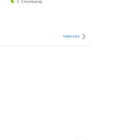
2 - 3 munkanap
Teljes lista