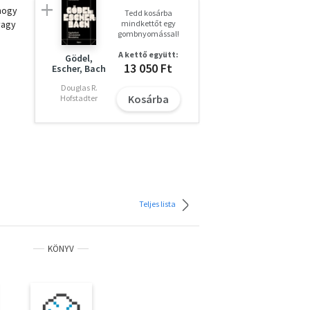
 hogy
Tedd kosárba
vagy
mindkettőt egy
gombnyomással!
A kettő együtt:
Gödel,
13 050 Ft
Escher, Bach
Douglas R.
Kosárba
Hofstadter
Teljes lista
KÖNYV