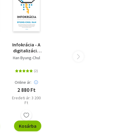
Infokrácia - A
digitalizáció
és a
Han Byung-Chul
demokrácia
válsága
Online ár:
2 880 Ft
Eredeti ár: 3 200
Ft
Kosárba