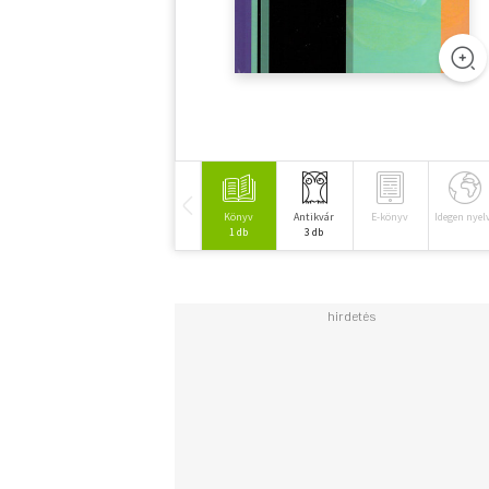
Könyv
Antikvár
E-könyv
Idegen nyel
1 db
3 db