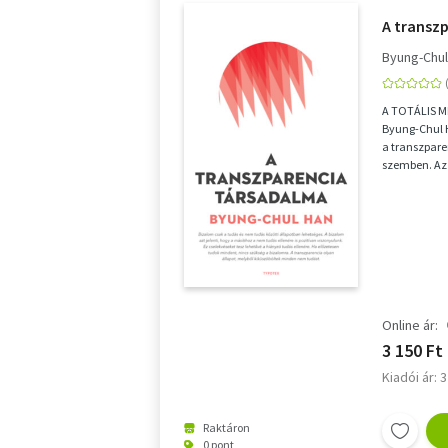
A transz
Byung-Chul
A TOTÁLIS 
Byung-Chul H
a transzpare
szemben. Az
erkölcsi köve
Online ár:
3 150 Ft
Kiadói ár: 
Raktáron
0 pont