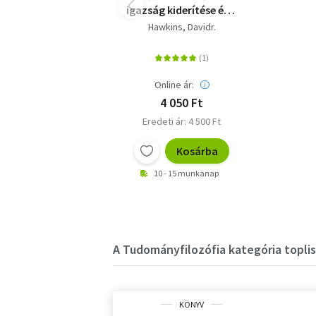
igazság kiderítése és a
tudatosság szintjei
Hawkins, Davidr.
Online ár:
4 050 Ft
Eredeti ár: 4 500 Ft
Kosárba
10 - 15 munkanap
A Tudományfilozófia kategória toplis
KÖNYV