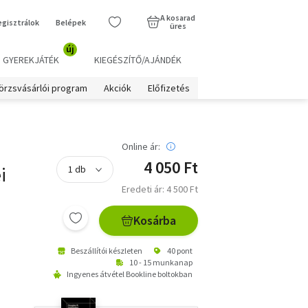
A kosarad
egisztrálok
Belépek
üres
új
GYEREKJÁTÉK
KIEGÉSZÍTŐ/AJÁNDÉK
örzsvásárlói program
Akciók
Előfizetés
Online ár:
4 050 Ft
i
Eredeti ár: 4 500 Ft
Kosárba
Beszállítói készleten
40 pont
10 - 15 munkanap
Ingyenes átvétel Bookline boltokban
e