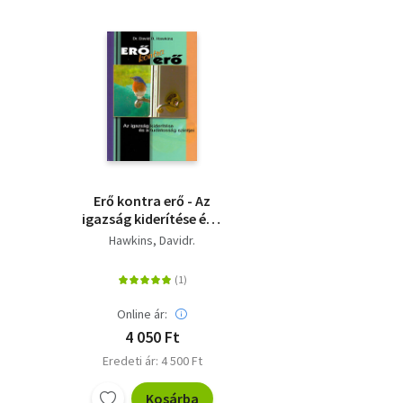
Erő kontra erő - Az
igazság kiderítése és a
tudatosság szintjei
Hawkins, Davidr.
Online ár:
4 050 Ft
Eredeti ár: 4 500 Ft
Kosárba