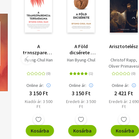
A
A Föld
Arisztotelész
transzparencia
dicsérete -
társadalma
Utazás a
Byung-Chul Han
Han Byung-Chul
Christof Rapp
kertbe
Oliver Primavesi
Online ár:
Online ár:
Online ár:
3 150 Ft
3 150 Ft
2 421 Ft
Kiadói ár: 3 500
Eredeti ár: 3 500
Eredeti ár: 2 690
Ft
Ft
Ft
Kosárba
Kosárba
Kosárba