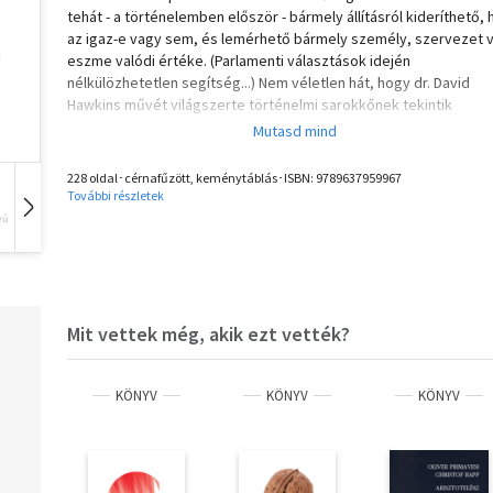
tehát - a történelemben először - bármely állításról kideríthető,
az igaz-e vagy sem, és lemérhető bármely személy, szervezet 
eszme valódi értéke. (Parlamenti választások idején
nélkülözhetetlen segítség...) Nem véletlen hát, hogy dr. David
Hawkins művét világszerte történelmi sarokkőnek tekintik
228 oldal･cérnafűzött, keménytáblás･ISBN:
9789637959967
További részletek
vű
Hangoskönyv
Film
Zene
Mit vettek még, akik ezt vették?
KÖNYV
KÖNYV
KÖNYV