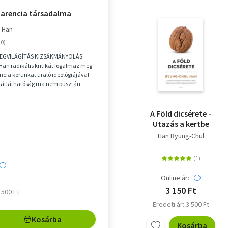
parencia társadalma
 Han
MEGVILÁGÍTÁS KIZSÁKMÁNYOLÁS.
an radikális kritikát fogalmaz meg
ncia korunkat uraló ideológiájával
 átláthatóság ma nem pusztán
telmény ...
A Föld dicsérete -
Utazás a kertbe
Han Byung-Chul
Online ár:
3 150 Ft
3 500 Ft
Eredeti ár: 3 500 Ft
Kosárba
Kosárba