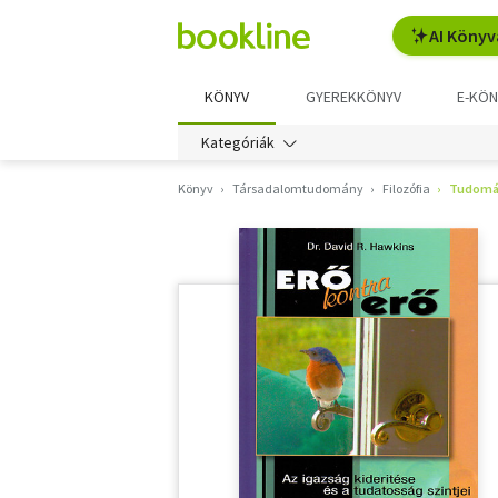
AI Könyv
KÖNYV
GYEREKKÖNYV
E-KÖN
Kategóriák
Könyv
Társadalomtudomány
Filozófia
Tudomán