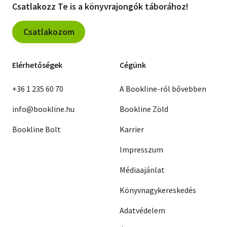
Csatlakozz Te is a könyvrajongók táborához!
Csatlakozom
Elérhetőségek
Cégünk
+36 1 235 60 70
A Bookline-ról bővebben
info@bookline.hu
Bookline Zöld
Bookline Bolt
Karrier
Impresszum
Médiaajánlat
Könyvnagykereskedés
Adatvédelem