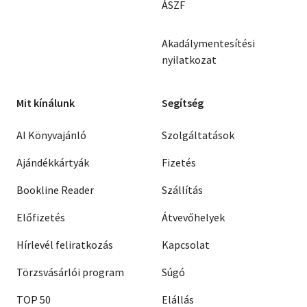
ÁSZF
Akadálymentesítési
nyilatkozat
Mit kínálunk
Segítség
AI Könyvajánló
Szolgáltatások
Ajándékkártyák
Fizetés
Bookline Reader
Szállítás
Előfizetés
Átvevőhelyek
Hírlevél feliratkozás
Kapcsolat
Törzsvásárlói program
Súgó
TOP 50
Elállás