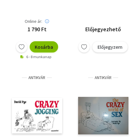
angol nyelven)
Online ár:
1 790 Ft
Előjegyezhető
Kosárba
Előjegyzem
6 - 8 munkanap
ANTIKVÁR
ANTIKVÁR