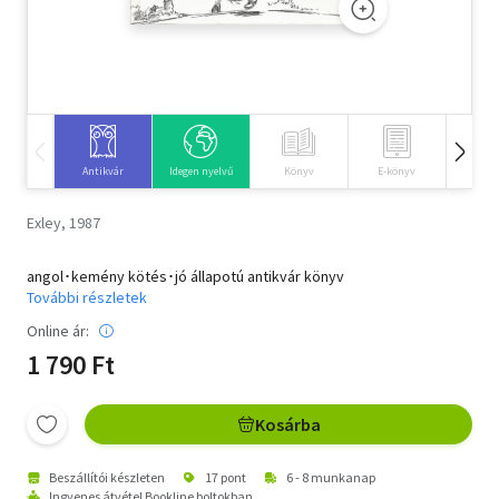
Szótár, nyelvkönyv
Tankönyv, segédkönyv
Társadalomtudomány
Antikvár
Idegen nyelvű
Könyv
E-könyv
Hangos
Természettudomány
Exley, 1987
Történelem
angol･kemény kötés･jó állapotú antikvár könyv
Vallás
További részletek
Online ár:
1 790 Ft
Kosárba
Beszállítói készleten
17 pont
6 - 8 munkanap
Ingyenes átvétel Bookline boltokban