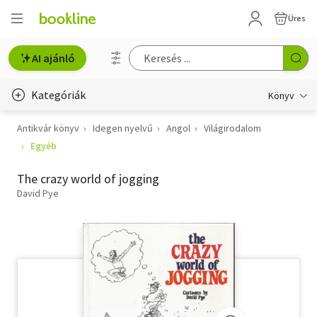
Üres
AI ajánló
Kategóriák
Könyv
Antikvár könyv
Idegen nyelvű
Angol
Világirodalom
Életmód, egészség
Egyéb
Erotika
The crazy world of jogging
Gyermek- és ifjúsági
David Pye
Hobbi, szabadidő
Irodalom
Művészet
Szakkönyv