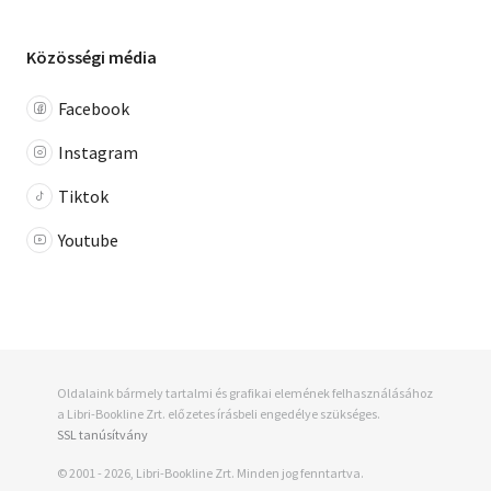
Közösségi média
Facebook
Instagram
Tiktok
Youtube
Oldalaink bármely tartalmi és grafikai elemének felhasználásához
a Libri-Bookline Zrt. előzetes írásbeli engedélye szükséges.
SSL tanúsítvány
© 2001 - 2026, Libri-Bookline Zrt. Minden jog fenntartva.