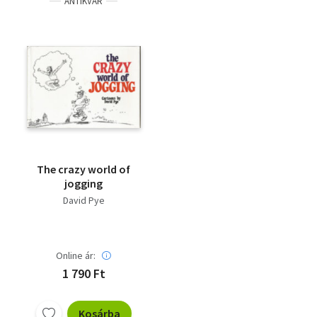
ANTIKVÁR
The crazy world of
jogging
David Pye
Online ár:
1 790 Ft
Kosárba