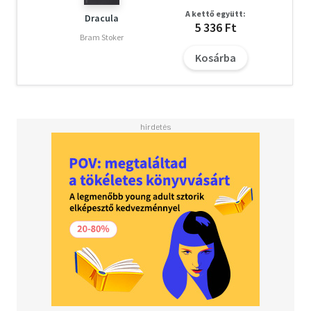
A kettő együtt:
Dracula
5 336 Ft
Bram Stoker
Kosárba