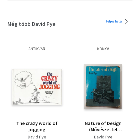
Teljes lista
Még több David Pye
ANTIKVÁR
KÖNYV
The crazy world of
Nature of Design
jogging
(Művészettel
kapcsolatos kötet,
David Pye
David Pye