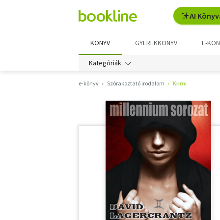
AI Könyv
KÖNYV
GYEREKKÖNYV
E-KÖN
Kategóriák
e-könyv
Szórakoztató irodalom
Krimi