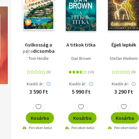
Gyilkosság a
A titkok titka
Éjjeli lepkék
paradicsomban
Tom Hindle
Dan Brown
Stefan Ahnhem
Kiadói ár:
Kiadói ár:
Kiadói ár:
3 590 Ft
5 990 Ft
3 290 Ft
Kosárba
Kosárba
Kosárba
Perceken belül
Perceken belül
Perceken belül