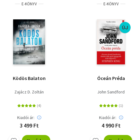
E-KÖNYV
E-KÖNYV
ÚJ
Ködös Balaton
Óceán Préda
Zajácz D. Zoltán
John Sandford
Kiadói ár:
Kiadói ár:
3 499 Ft
4 990 Ft