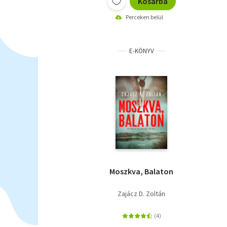
Kosárba
Perceken belül
E-KÖNYV
Moszkva, Balaton
Zajácz D. Zoltán