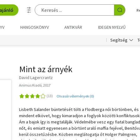
ajánló
R
YV
HANGOSKÖNYV
ANTIKVÁR
IDEGEN NYELVŰ
T
Segítség
Mint az árnyék
David Lagercrantz
Animus Kiadó, 2017
Olvasói vélemények (0)
Lisbeth Salander büntetését tölti a Flodberga női börtönben, és
mindent elkövet, hogy kimaradjon a foglyok közötti konfliktusok
Ám a bajok így is megtalálják. Védelmébe vesz egy fiatal bangla
nőt, és emiatt egyenesen a börtönt uraló maffia fejével, Benitóv
kerül összetűzésbe. Közben meglátogatja őt Holger Palmgren,