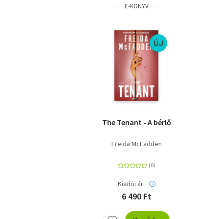
E-KÖNYV
ÚJ
The Tenant - A bérlő
Freida McFadden
Kiadói ár:
6 490 Ft