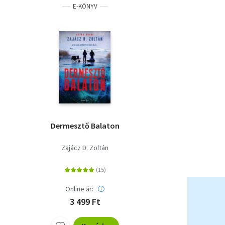
E-KÖNYV
Dermesztő Balaton
Zajácz D. Zoltán
Online ár:
3 499 Ft