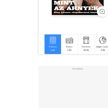
E-könyv
Könyv
Antikvár
Idegen nyel
1 db
1 db
10 db
2 db