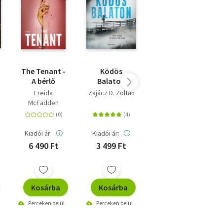
The Tenant -
Ködös
Óceán Préda
A bérlő
Balaton
Freida
Zajácz D. Zoltán
John Sandford
McFadden
Kiadói ár:
Kiadói ár:
Kiadói ár:
6 490 Ft
3 499 Ft
4 990 Ft
Kosárba
Kosárba
Kosárba
Perceken belül
Perceken belül
Perceken belül