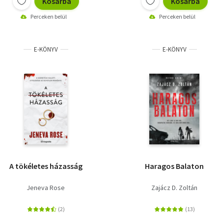
Kosárba
Kosárba
Perceken belül
Perceken belül
E-KÖNYV
E-KÖNYV
A tökéletes házasság
Haragos Balaton
Jeneva Rose
Zajácz D. Zoltán