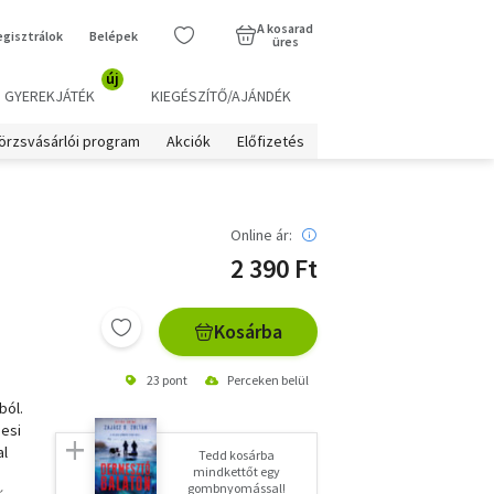
A kosarad
egisztrálok
Belépek
üres
új
GYEREKJÁTÉK
KIEGÉSZÍTŐ/AJÁNDÉK
örzsvásárlói program
Akciók
Előfizetés
Online ár:
2 390 Ft
Kosárba
23 pont
Perceken belül
ból.
desi
al
Tedd kosárba
mindkettőt egy
gombnyomással!