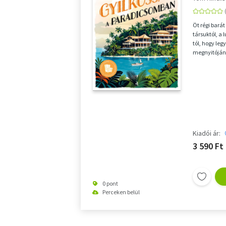
Öt régi bará
társuktól, a 
tól, hogy leg
megnyitóján 
tengerpa...
Kiadói ár:
3 590 Ft
0 pont
Perceken belül