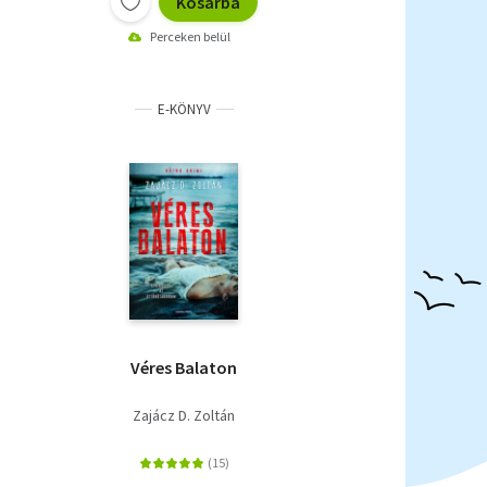
Kosárba
Perceken belül
E-KÖNYV
Véres Balaton
Zajácz D. Zoltán