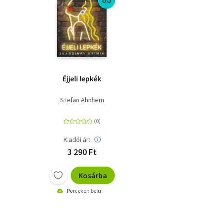
Éjjeli lepkék
Stefan Ahnhem
Kiadói ár:
3 290 Ft
Kosárba
Perceken belül