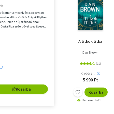
t váratlanul meghívást kap egykori
luxushotellánc-örökös Abigail Blythe-
yenek jelen az új szállodájának
Costa Rica esőerdővel szegélyezett
A titkok titka
Dan Brown
Kiadói ár:
5 990 Ft
Kosárba
Kosárba
Perceken belül