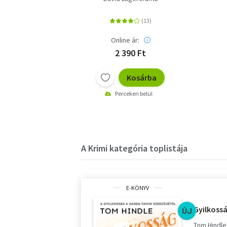
Online ár:
2 390 Ft
Kosárba
Perceken belül
A Krimi kategória toplistája
E-KÖNYV
Gyilkoss
ÚJ
Tom Hindle