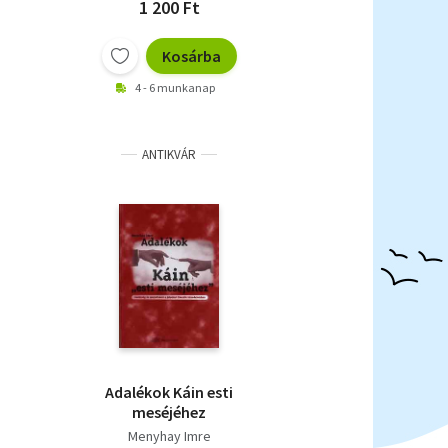
1 200 Ft
Kosárba
4 - 6 munkanap
ANTIKVÁR
Adalékok Káin esti
meséjéhez
Menyhay Imre