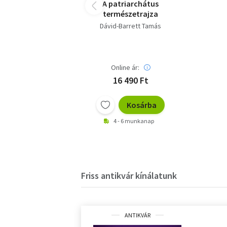
A patriarchátus
természetrajza
Dávid-Barrett Tamás
Online ár:
16 490 Ft
Kosárba
4 - 6 munkanap
Friss antikvár kínálatunk
ANTIKVÁR