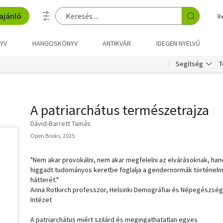
ajánló
R
YV
HANGOSKÖNYV
ANTIKVÁR
IDEGEN NYELVŰ
T
Segítség
A patriarchátus természetrajza
Dávid-Barrett Tamás
Open Books, 2025
"Nem akar provokálni, nem akar megfelelni az elvárásoknak, ha
higgadt tudományos keretbe foglalja a gendernormák történelm
hátterét."
Anna Rotkirch professzor, Helsinki Demográfiai és Népegészség
Intézet
A patriarchátus miért szilárd és megingathatatlan egyes