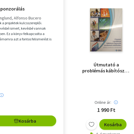
zponzorálás
Englund
Alfonso Bucero
 a projektek kulcsszereplői.
evésbé ismert, kevésbé vannak
ben. Ez a könyv felkapcsolta a
zámomra azt a fontos felismerést is
sikerhez...
Útmutató a
problémás kábítószer-
fogyasztás
kezelésének
értékeléséhez -
kézikönyv kutatóknak
és szakembereknek
Online ár:
1 990 Ft
Kosárba
Kosárba
4 - 6 munkanap