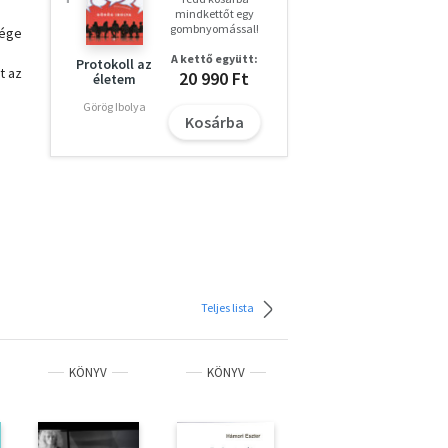
mindkettőt egy
gombnyomással!
sége
A kettő együtt:
Protokoll az
t az
20 990 Ft
életem
Görög Ibolya
Kosárba
és
lik
énye
an
Teljes lista
ság
KÖNYV
KÖNYV
KÖNYV