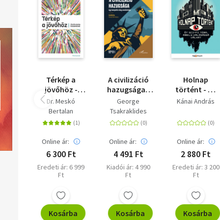
Térkép a
A civilizáció
Holnap
jövőhöz -
hazugsága -
történt - Öt
Jövőkutatás
Egy hanyatló
sci-fi téma,
Dr. Meskó
George
Kánai András
mindenkinek
világ
amely
Bertalan
Tsakraklides
anatómiája
valósággá
válhat
Online ár:
Online ár:
Online ár:
6 300 Ft
4 491 Ft
2 880 Ft
Eredeti ár: 6 999
Kiadói ár: 4 990
Eredeti ár: 3 200
Ft
Ft
Ft
Kosárba
Kosárba
Kosárba