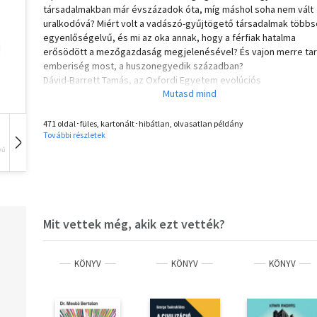
társadalmakban már évszázadok óta, míg máshol soha nem vált
uralkodóvá? Miért volt a vadászó-gyűjtögető társadalmak több
egyenlőségelvű, és mi az oka annak, hogy a férfiak hatalma
erősödött a mezőgazdaság megjelenésével? És vajon merre tar
emberiség most, a huszonegyedik században?
Dávid-Barrett Tamás, az Oxfordi Egyetem evolúciós
viselkedéskutatója öt kontinens negyven országában végzett
kutatásai alapján tárja fel, hogy a patriarchátus nem univerzális 
szükségszerű, hanem egy történelmi "közjáték", amelynek a
471 oldal･füles, kartonált･hibátlan, olvasatlan példány
További részletek
végéhez közeledünk. Ahogy a fizikai erő és az erőforrások
birtoklása helyett a tudás, az együttműködés és a kreativitás vá
vű
Hangoskönyv
Film
Zene
kulcsértékké egy társadalomban, a nemi egyenlőség követelm
erősebb lesz, mint valaha.
A Patriarchátus természetrajza egyedülálló módon ötvözi az
antropológia, a hálózattudomány, a biológia és a közgazdaságt
eredményeit, hogy tudományos alapossággal, politikai elfogult
Mit vettek még, akik ezt vették?
nélkül mutassa be: a nemi normák nem esetlegesek, hanem
társadalmi és evolúciós törvényszerűségek formálják őket.
KÖNYV
KÖNYV
KÖNYV