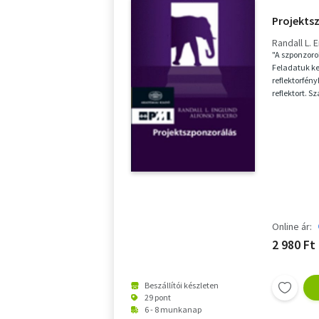
Projekts
Randall L. 
"A szponzorok
Feladatuk k
reflektorfény
reflektort. S
adta, hogy a 
Online ár:
2 980 Ft
Beszállítói készleten
29 pont
6 - 8 munkanap