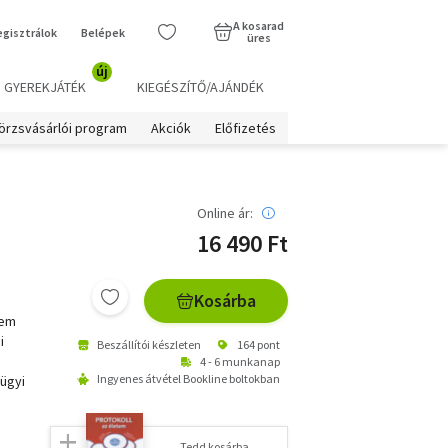
A kosarad
egisztrálok
Belépek
üres
új
GYEREKJÁTÉK
KIEGÉSZÍTŐ/AJÁNDÉK
örzsvásárlói program
Akciók
Előfizetés
Online ár:
16 490 Ft
Kosárba
nem
i
Beszállítói készleten
164 pont
4 - 6 munkanap
Ingyenes átvétel Bookline boltokban
ügyi
Tedd kosárba