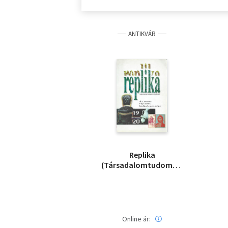
ANTIKVÁR
Replika
(Társadalomtudományi
folyóirat) 1995
december 19-20. szám
- Floppy-val
Online ár: