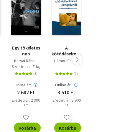
Egy tökéletes
A
Japán
nap
kötődéselmélet
szellemei -
perspektívái -
Válogatott
Karsai Dániel
Hámori Eszter
Hearn, Lafcadio
A
mesék és
Szenteczki Zita
klasszikusoktól
meditációk
Bíró Bence
napjainkig
Online ár:
Online ár:
Online ár:
2 682 Ft
3 510 Ft
3 555 Ft
Eredeti ár: 2 980
Eredeti ár: 3 900
Eredeti ár: 3 950
Ft
Ft
Ft
Kosárba
Kosárba
Kosárba