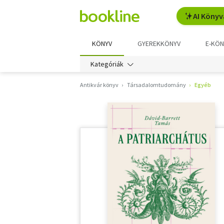
AI Könyv
KÖNYV
GYEREKKÖNYV
E-KÖN
Kategóriák
Antikvár könyv
Társadalomtudomány
Egyéb