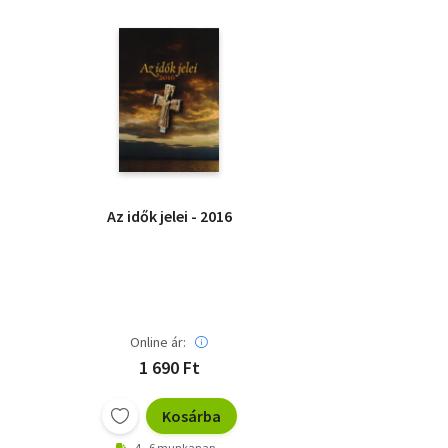
Az idők jelei - 2016
Online ár:
1 690 Ft
Kosárba
4 - 6 munkanap