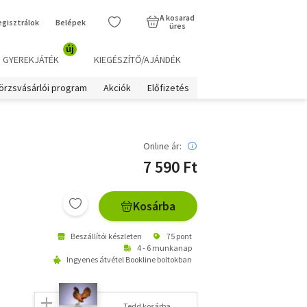
A kosarad
egisztrálok
Belépek
üres
új
GYEREKJÁTÉK
KIEGÉSZÍTŐ/AJÁNDÉK
örzsvásárlói program
Akciók
Előfizetés
Online ár:
7 590 Ft
Kosárba
Beszállítói készleten
75 pont
4 - 6 munkanap
Ingyenes átvétel Bookline boltokban
Tedd kosárba