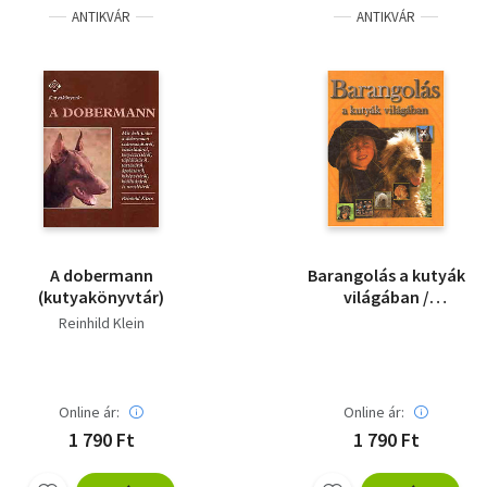
ANTIKVÁR
ANTIKVÁR
A dobermann
Barangolás a kutyák
(kutyakönyvtár)
világában /
Származása,
Reinhild Klein
Tulajdonságai,
Tartása
Online ár:
Online ár:
1 790 Ft
1 790 Ft