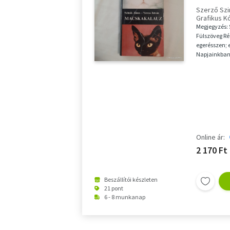
tenyészté
Szerző Szi
szőrű ma
Grafikus K
macskák (A
Megjegyzés: S
macskafa
Fülszöveg Ré
színvált
egerésszen; e
Napjainkban 
szobamacska,
Online ár:
2 170 Ft
Beszállítói készleten
21 pont
6 - 8 munkanap