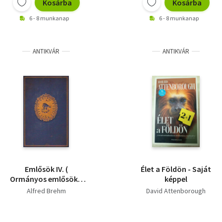
Kosárba
Kosárba
6 - 8 munkanap
6 - 8 munkanap
ANTIKVÁR
ANTIKVÁR
Emlősök IV. (
Élet a Földön - Saját
Ormányos emlősök -
képpel
Cetek - Ragadozó
Alfred Brehm
David Attenborough
emlősök )