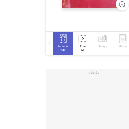
Antikvár
Film
Könyv
E-könyv
2 db
5 db