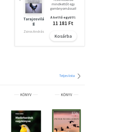
mindkettőt egy
gombnyomással!
A kettő együtt:
Tarajosvilá
11 181 Ft
g
Zsiros András
Kosárba
Teljes lista
KÖNYV
KÖNYV
KÖNYV