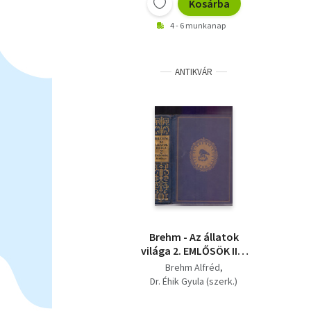
Kosárba
4 - 6 munkanap
ANTIKVÁR
Brehm - Az állatok
világa 2. EMLŐSÖK II. -
Majmok - Félmajmok -
Brehm Alfréd
Párosujjú patások
Dr. Éhik Gyula (szerk.)