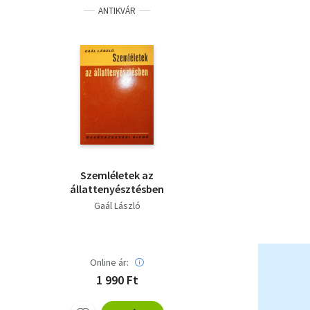
ANTIKVÁR
Szemléletek az
állattenyésztésben
Gaál László
Online ár:
1 990 Ft