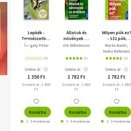
Lepkék -
Állatok és
Milyen pók ez
Természetbarátok
növények az
- 132 pók
zsebkönyve
erdőben - 120
egyszerű
Gergely Péter
Ute Wilhelmsen
Martin Baehr
faj egyszerű
meghatározá
Heiko Bellmann
meghatározása
Online ár:
Online ár:
Online ár:
1 350 Ft
1 782 Ft
1 782 Ft
Eredeti ár: 1 499
Eredeti ár: 1 980
Eredeti ár: 1 980
Ft
Ft
Ft
Kosárba
Kosárba
Kosárba
2 - 3 munkanap
2 - 3 munkanap
2 - 3 munkanap