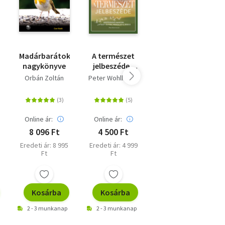
?
Madárbarátok
A természet
Madármegfigyelők
nagykönyve
jelbeszéde -
kézikönyve -
Kertészkedő
Alapismeretek
Orbán Zoltán
Peter Wohlleben
Orbán Zoltán
sa
hangyák,
és települési
"liftező"
barangolások
ölyvek,
virágillat és
Online ár:
Online ár:
Online ár:
jégeső
8 096 Ft
4 500 Ft
5 396 Ft
Eredeti ár: 8 995
Eredeti ár: 4 999
Eredeti ár: 5 995
Ft
Ft
Ft
Kosárba
Kosárba
Kosárba
2 - 3 munkanap
2 - 3 munkanap
2 - 3 munkanap