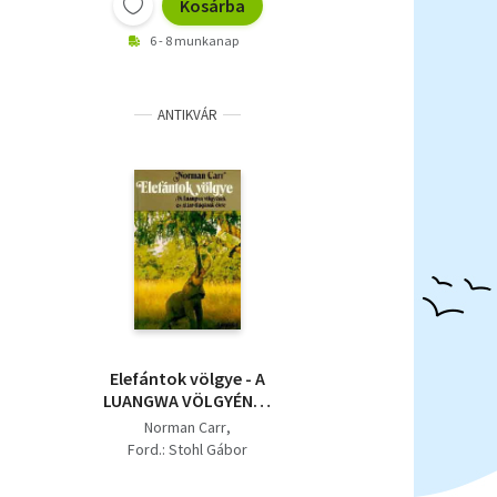
Kosárba
6 - 8 munkanap
ANTIKVÁR
Elefántok völgye - A
LUANGWA VÖLGYÉNEK
ÉS ÁLLATVILÁGÁNAK
Norman Carr
ÉLETE
Ford.: Stohl Gábor