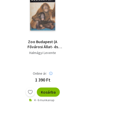
Zoo Budapest (A
Fővárosi Állat- és
Növénykert
Halmágyi Levente
útmutatója - 10.
kiadás)
Online ár:
1 390 Ft
Kosárba
4 - 6 munkanap