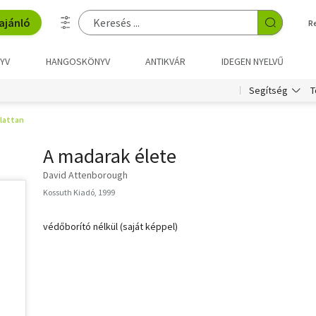
ajánló
R
YV
HANGOSKÖNYV
ANTIKVÁR
IDEGEN NYELVŰ
T
Segítség
llattan
A madarak élete
David Attenborough
Kossuth Kiadó, 1999
védőborító nélkül (saját képpel)