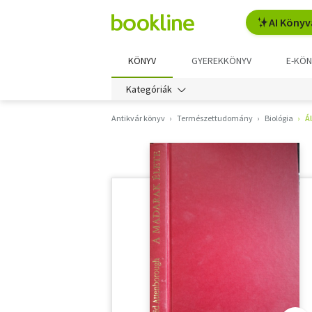
AI Könyv
KÖNYV
GYEREKKÖNYV
E-KÖN
Kategóriák
Antikvár könyv
Természettudomány
Biológia
Á