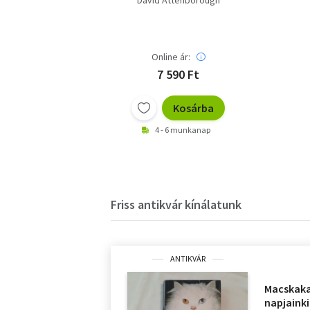
David Attenborough
Online ár:
7 590 Ft
Kosárba
4 - 6 munkanap
Friss antikvár kínálatunk
ANTIKVÁR
Macskaka
napjainki