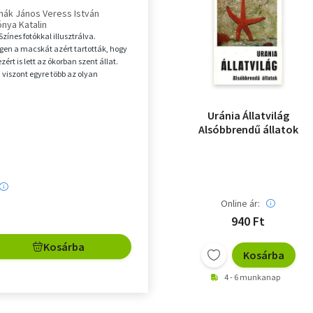
s - Hosszú és félhosszú
nák János Veress István
cskák - Rövid szőrű
ónya Katalin
 F. I. FE hivatalos listája a
zínes fotókkal illusztrálva.
jtákról és
gen a macskát azért tartották, hogy
ozatokról)
zért is lett az ókorban szent állat.
viszont egyre több az olyan
 ...
Uránia Állatvilág
Alsóbbrendű állatok
Online ár:
940 Ft
Kosárba
Kosárba
4 - 6 munkanap