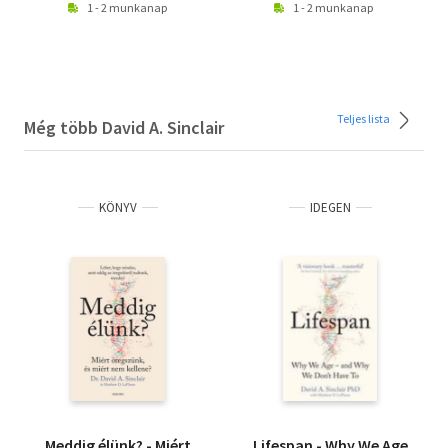
1 - 2 munkanap
1 - 2 munkanap
Teljes lista
Még több David A. Sinclair
KÖNYV
IDEGEN
Meddig élünk? - Miért
Lifespan - Why We Age