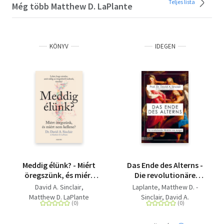
Teljes lista
Még több Matthew D. LaPlante
KÖNYV
IDEGEN
Meddig élünk? - Miért
Das Ende des Alterns -
öregszünk, és miért
Die revolutionäre
nem kellene?
Medizin von morgen
David A. Sinclair
Laplante, Matthew D. -
(Lifespan)
Matthew D. LaPlante
Sinclair, David A.