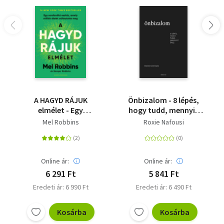
A HAGYD RÁJUK
Önbizalom - 8 lépés,
elmélet - Egy
hogy tudd, mennyit
sorsfordító eszköz,
érsz
Mel Robbins
Roxie Nafousi
amely milliók életét
változtatta meg
Online ár:
Online ár:
6 291 Ft
5 841 Ft
Eredeti ár: 6 990 Ft
Eredeti ár: 6 490 Ft
Kosárba
Kosárba