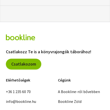
Csatlakozz Te is a könyvrajongók táborához!
Csatlakozom
Elérhetőségek
Cégünk
+36 1 235 60 70
A Bookline-ról bővebben
info@bookline.hu
Bookline Zöld