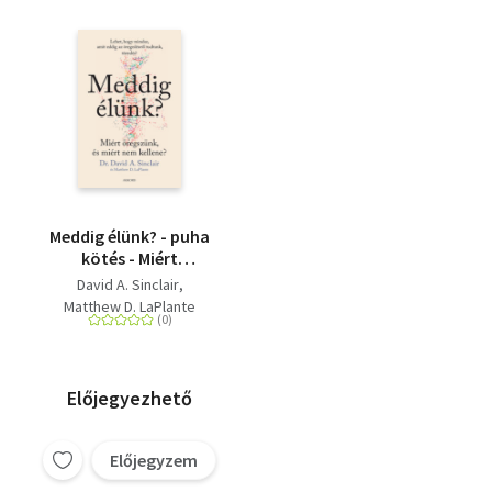
Meddig élünk? - puha
kötés - Miért
öregszünk, és miért
David A. Sinclair
nem kellene?
Matthew D. LaPlante
Előjegyezhető
Előjegyzem