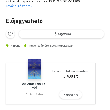
432 oldal･papír / puha kötés･ISBN:
9789632521800
További részletek
Előjegyezhető
Előjegyzem
44 pont
Ingyenes átvétel Bookline boltokban
Ez is elérhető kínálatunkban:
5 400 Ft
Az Odüsszeusz-
kód
Kosárba
Dr. Sam Akbar