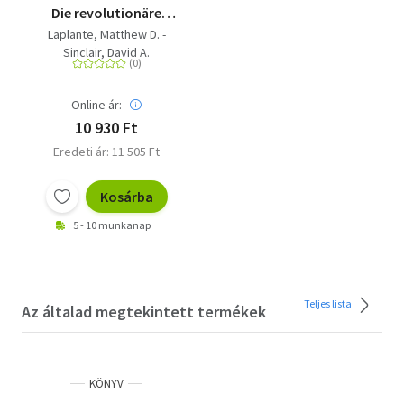
Die revolutionäre
Medizin von morgen
Laplante, Matthew D. -
Sinclair, David A.
Online ár:
10 930 Ft
Eredeti ár: 11 505 Ft
Kosárba
5 - 10 munkanap
Teljes lista
Az általad megtekintett termékek
KÖNYV