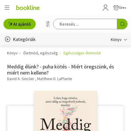
Üres
AI ajánló
Kategóriák
Könyv
Könyv
Életmód, egészség
Egészséges életmód
Életmód, egészség
Meddig élünk? - puha kötés - Miért öregszünk, és
Erotika
miért nem kellene?
Gyermek- és ifjúsági
David A. Sinclair
Matthew D. LaPlante
Hobbi, szabadidő
Irodalom
Művészet
Szakkönyv