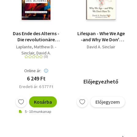
Das Ende des Alterns -
Lifespan - Whe We Age
Die revolutionäre
-and Why We Don't
Medizin von morgen
Have To
Laplante, Matthew D. -
David A. Sinclair
(Lifespan)
Sinclair, David A.
Online ár:
6 249 Ft
Előjegyezhető
Eredeti ár: 6 577 Ft
Kosárba
Előjegyzem
5 - 10 munkanap