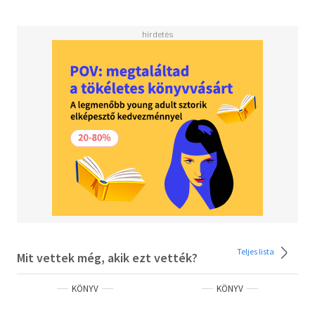
ismertet meg minket, amelyek bizonyítottan a
segítségünkre lehetnek abban, hogy fiatalosabban és
egészségesebben élhessünk, hosszabb ideig. A könyv
egyrészt útmutatást ad ahhoz, hogy ismét a kezünkbe
ragadhassuk a saját egészségünk irányítását, másrészt
felvázolja előttünk a szerzőnek az emberiség jövőjéről
szóló merész vízióját. A Meddig élünk? egyszer s
mindenkorra meg fogja változtatni az öregedésről és az
azzal kapcsolatos lehetőségeinkről való
gondolkozásmódunkat.
Teljes lista
Mit vettek még, akik ezt vették?
KÖNYV
KÖNYV