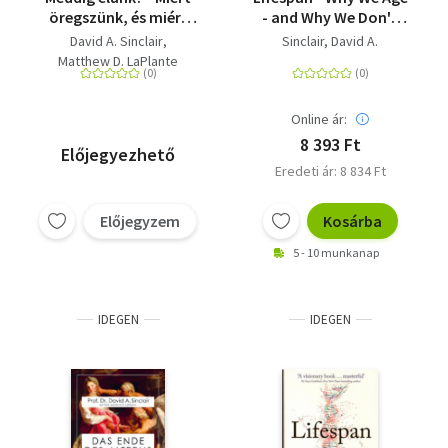
öregszünk, és miért
- and Why We Don't
nem kellene?
Have To
David A. Sinclair
Sinclair, David A.
Matthew D. LaPlante
Online ár:
8 393 Ft
Előjegyezhető
Eredeti ár: 8 834 Ft
Előjegyzem
Kosárba
5 - 10 munkanap
IDEGEN
IDEGEN