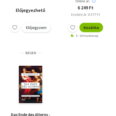
Online ár:
6 249 Ft
Előjegyezhető
Eredeti ár: 6 577 Ft
Előjegyzem
Kosárba
5 - 10 munkanap
IDEGEN
Das Ende des Alterns -