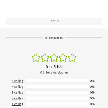
ÉRTÉKELÉSEK
0
az 5-ből
0 értékelés alapján
5 csillag
0%
4 csillag
0%
3 csillag
0%
2 csillag
0%
1 csillag
0%