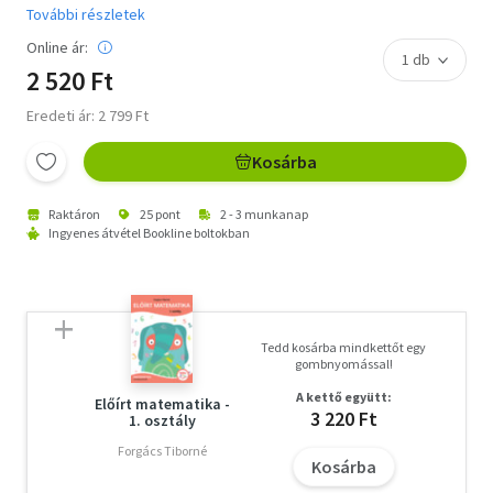
További részletek
Online ár:
2 520 Ft
Eredeti ár: 2 799 Ft
Kosárba
Raktáron
25 pont
2 - 3 munkanap
Ingyenes átvétel Bookline boltokban
Tedd kosárba mindkettőt egy
gombnyomással!
A kettő együtt:
Előírt matematika -
3 220 Ft
1. osztály
Forgács Tiborné
Kosárba