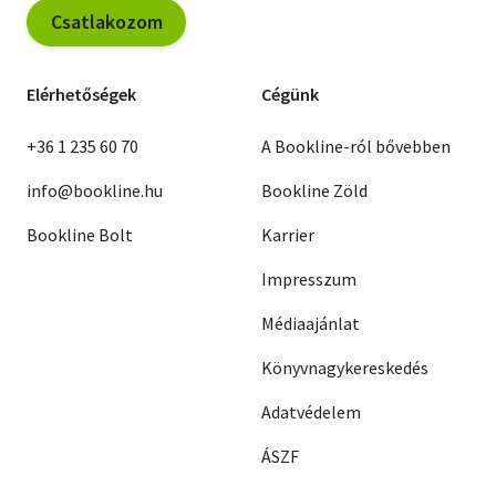
Csatlakozom
Elérhetőségek
Cégünk
+36 1 235 60 70
A Bookline-ról bővebben
info@bookline.hu
Bookline Zöld
Bookline Bolt
Karrier
Impresszum
Médiaajánlat
Könyvnagykereskedés
Adatvédelem
ÁSZF