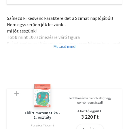
Színezd ki kedvenc karaktereidet a Szimat naplójából!
Nem egyszerűen jók leszünk…
mi jót teszünk!
Több mint 100 színezésre váró figura.
Szívet melengető és rettenetesen vicces képregény – ami
egyben színező.
Szimat karrierje felfelé ível, a képregények után most már
a mozik vásznait is meghódítja.
Tedd kosárba mindkettőt egy
gombnyomással!
A kettő együtt:
Előírt matematika -
3 220 Ft
1. osztály
Forgács Tiborné