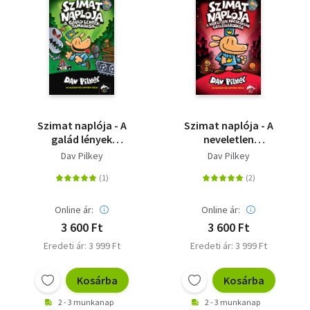
Szimat naplója - A
Szimat naplója - A
galád lények
neveletlen
támadása - Szimat-
macskaklón
Dav Pilkey
Dav Pilkey
sorozat 2. rész
garázdálkodása -
Szimat-sorozat 3. rész
Online ár:
Online ár:
3 600 Ft
3 600 Ft
Eredeti ár: 3 999 Ft
Eredeti ár: 3 999 Ft
Kosárba
Kosárba
2 - 3 munkanap
2 - 3 munkanap