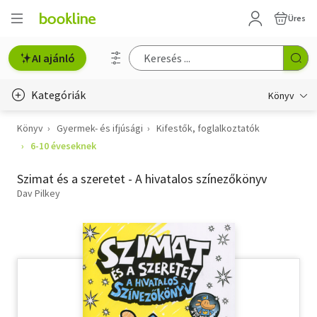
Üres
AI ajánló
Kategóriák
Könyv
Könyv
Gyermek- és ifjúsági
Kifestők, foglalkoztatók
Életmód, egészség
6-10 éveseknek
Erotika
Szimat és a szeretet - A hivatalos színezőkönyv
Gyermek- és ifjúsági
Dav Pilkey
Hobbi, szabadidő
Irodalom
Művészet
Szakkönyv