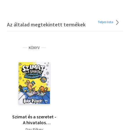
Teljes lista
Az általad megtekintett termékek
KÖNYV
Szimat és a szeretet -
A hivatalos
színezőkönyv
Dav Pilkey