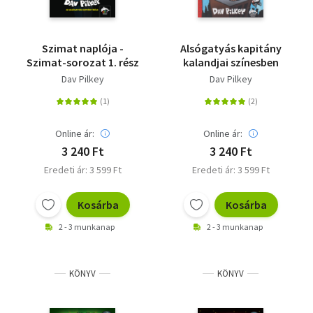
Szimat naplója -
Alsógatyás kapitány
Szimat-sorozat 1. rész
kalandjai színesben
Dav Pilkey
Dav Pilkey
Online ár:
Online ár:
3 240 Ft
3 240 Ft
Eredeti ár: 3 599 Ft
Eredeti ár: 3 599 Ft
Kosárba
Kosárba
2 - 3 munkanap
2 - 3 munkanap
KÖNYV
KÖNYV