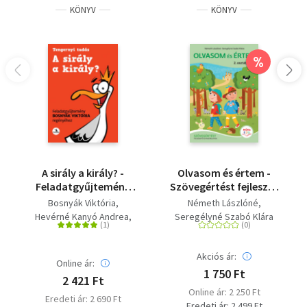
KÖNYV
KÖNYV
%
A sirály a király? -
Olvasom és értem -
Feladatgyűjtemény
Szövegértést fejlesztő
Bosnyák Viktória
gyakorlatok - 2.
Bosnyák Viktória
Németh Lászlóné
regényéhez
osztály
Hevérné Kanyó Andrea
Seregélyné Szabó Klára
Dudás Győző
Akciós ár:
Online ár:
1 750 Ft
2 421 Ft
Online ár: 2 250 Ft
Eredeti ár: 2 690 Ft
Eredeti ár: 2 499 Ft