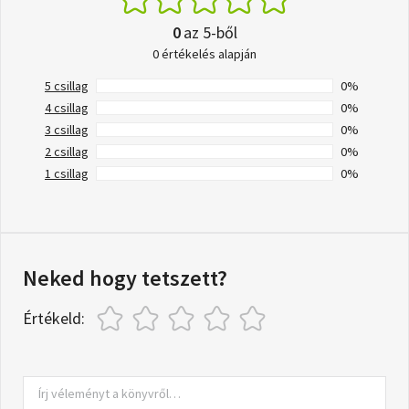
0
az 5-ből
0 értékelés alapján
5 csillag
0%
4 csillag
0%
3 csillag
0%
2 csillag
0%
1 csillag
0%
Neked hogy tetszett?
Értékeld: