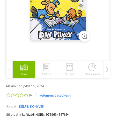
Szótár, nyelvkönyv
Tankönyv, segédkönyv
Társadalomtudomány
Természettudomány
Történelem
Vallás
Könyv
E-könyv
Antikvár
Idegen nyelvű
Hangos
Maxim Könyvkiadó, 2024
Írj véleményt elsőként!
DELFIN KÖNYVEK
Sorozat:
80 oldal･irkafűzött･ISBN:
9789634997894