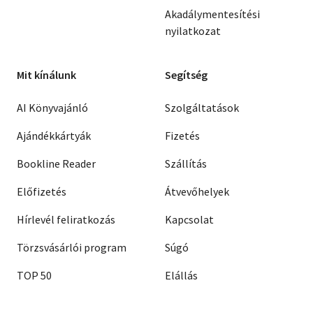
Akadálymentesítési
nyilatkozat
Mit kínálunk
Segítség
AI Könyvajánló
Szolgáltatások
Ajándékkártyák
Fizetés
Bookline Reader
Szállítás
Előfizetés
Átvevőhelyek
Hírlevél feliratkozás
Kapcsolat
Törzsvásárlói program
Súgó
TOP 50
Elállás