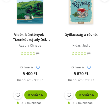
Vidéki bűntények -
Gyilkosság a révnél
Tizenkét rejtély Dél-
Angliából
Agatha Christie
Hidasi Judit
Online ár:
Online ár:
5 400 Ft
5 670 Ft
Kiadói ár: 5 999 Ft
Kiadói ár: 6 299 Ft
Kosárba
Kosárba
2 - 3 munkanap
2 - 3 munkanap