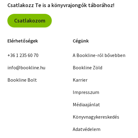
Csatlakozz Te is a könyvrajongók táborához!
Csatlakozom
Elérhetőségek
Cégünk
+36 1 235 60 70
A Bookline-ról bővebben
info@bookline.hu
Bookline Zöld
Bookline Bolt
Karrier
Impresszum
Médiaajánlat
Könyvnagykereskedés
Adatvédelem