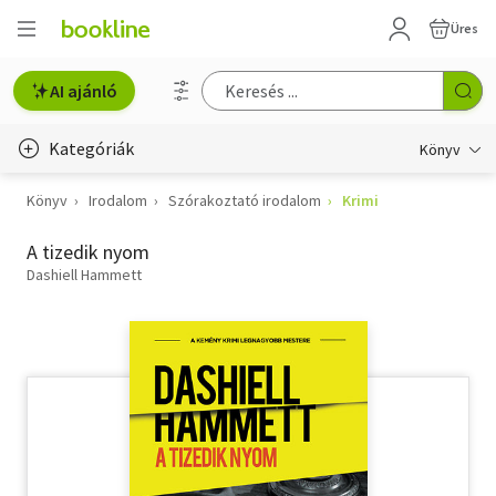
Üres
AI ajánló
Kategóriák
Könyv
Könyv
Irodalom
Szórakoztató irodalom
Krimi
Életmód, egészség
A tizedik nyom
Erotika
Dashiell Hammett
Gyermek- és ifjúsági
Hobbi, szabadidő
Irodalom
Művészet
Szakkönyv