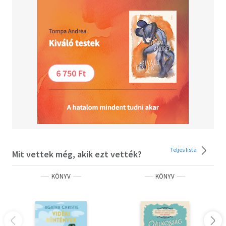
teremtettek műfajt és váltak azonnal klasszikussá, ezért
a könyv egyetlen krimiszerető olvasó polcáról sem
hiányozhat?
Teljes lista
Mit vettek még, akik ezt vették?
KÖNYV
KÖNYV