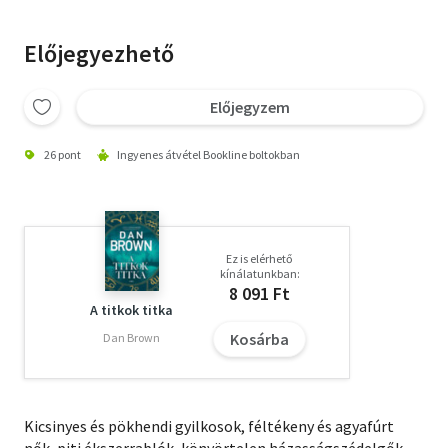
Előjegyezhető
Előjegyzem
26 pont
Ingyenes átvétel Bookline boltokban
Ez is elérhető
kínálatunkban:
8 091 Ft
A titkok titka
Kosárba
Dan Brown
Kicsinyes és pökhendi gyilkosok, féltékeny és agyafúrt
nők, piti ékszerrablók, könyörtelen házasságszédelgők -