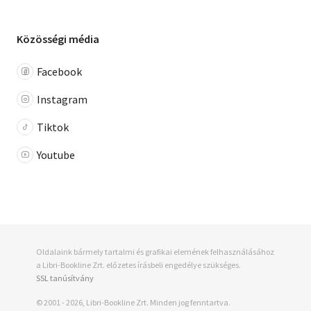
Közösségi média
Facebook
Instagram
Tiktok
Youtube
Oldalaink bármely tartalmi és grafikai elemének felhasználásához
a Libri-Bookline Zrt. előzetes írásbeli engedélye szükséges.
SSL tanúsítvány
© 2001 - 2026, Libri-Bookline Zrt. Minden jog fenntartva.