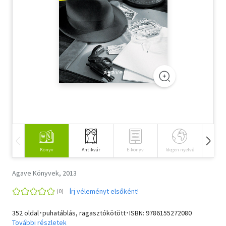
Szótár, nyelvkönyv
Tankönyv, segédkönyv
Társadalomtudomány
Természettudomány
Történelem
Vallás
Könyv
Antikvár
E-könyv
Idegen nyelvű
Hangos
Agave Könyvek, 2013
Írj véleményt elsőként!
352 oldal･puhatáblás, ragasztókötött･ISBN:
9786155272080
További részletek