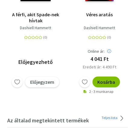
A férfi, akit Spade-nek
Véres aratás
hívtak
Dashiell Hammett
Dashiell Hammett
Online ár:
4 041 Ft
Előjegyezhető
Eredeti ár: 4 490 Ft
Előjegyzem
Kosárba
2 - 3 munkanap
Teljes lista
Az általad megtekintett termékek