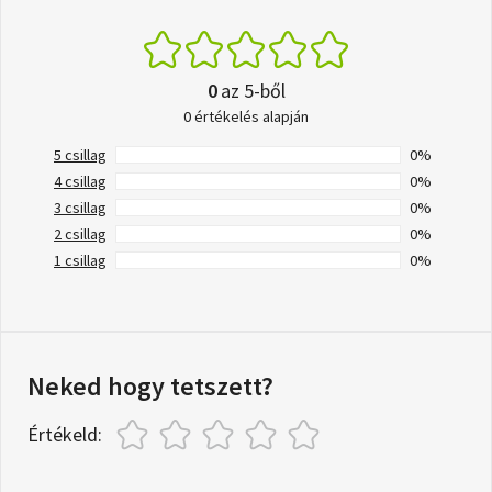
0
az 5-ből
0 értékelés alapján
5 csillag
0%
4 csillag
0%
3 csillag
0%
2 csillag
0%
1 csillag
0%
Neked hogy tetszett?
Értékeld: