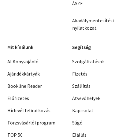
ÁSZF
Akadálymentesítési
nyilatkozat
Mit kínálunk
Segítség
AI Könyvajánló
Szolgáltatások
Ajándékkártyák
Fizetés
Bookline Reader
Szállítás
Előfizetés
Átvevőhelyek
Hírlevél feliratkozás
Kapcsolat
Törzsvásárlói program
Súgó
TOP 50
Elállás