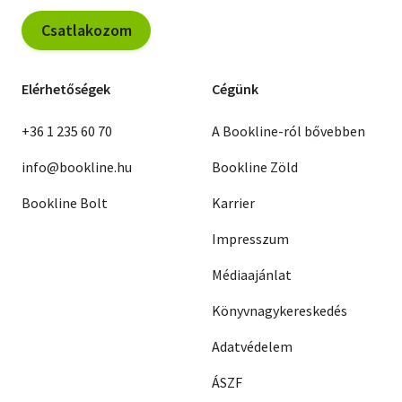
Csatlakozom
Elérhetőségek
Cégünk
+36 1 235 60 70
A Bookline-ról bővebben
info@bookline.hu
Bookline Zöld
Bookline Bolt
Karrier
Impresszum
Médiaajánlat
Könyvnagykereskedés
Adatvédelem
ÁSZF