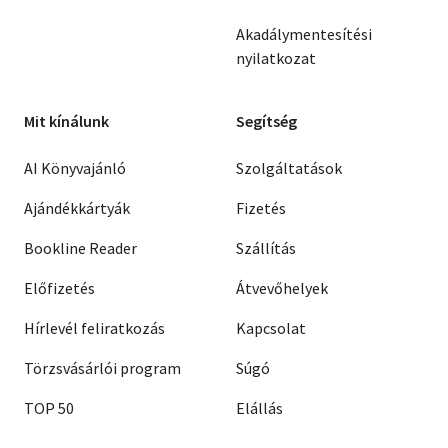
Akadálymentesítési
nyilatkozat
Mit kínálunk
Segítség
AI Könyvajánló
Szolgáltatások
Ajándékkártyák
Fizetés
Bookline Reader
Szállítás
Előfizetés
Átvevőhelyek
Hírlevél feliratkozás
Kapcsolat
Törzsvásárlói program
Súgó
TOP 50
Elállás