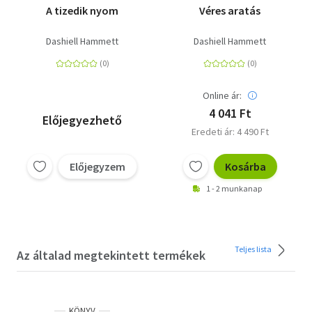
A tizedik nyom
Véres aratás
Dashiell Hammett
Dashiell Hammett
Online ár:
4 041 Ft
Előjegyezhető
Eredeti ár: 4 490 Ft
Előjegyzem
Kosárba
1 - 2 munkanap
Teljes lista
Az általad megtekintett termékek
KÖNYV