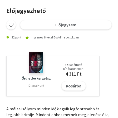
Előjegyezhető
Előjegyzem
22 pont
Ingyenes átvétel Bookline boltokban
Ez is elérhető
kínálatunkban:
4 311 Ft
Őrületbe kergetsz
Kosárba
Diana Hunt
A máltai sólyom minden idők egyik legfontosabb és
legjobb krimije. Mindent ehhez mérnek megjelenése óta,