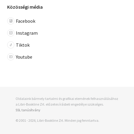
Közösségi média
Facebook
Instagram
Tiktok
Youtube
Oldalaink bármely tartalmi és grafikai elemének felhasználásához
a Libri-Bookline Zrt. előzetes írásbeli engedélye szükséges.
SSL tanúsítvány
© 2001 - 2026, Libri-Bookline Zrt. Minden jog fenntartva.