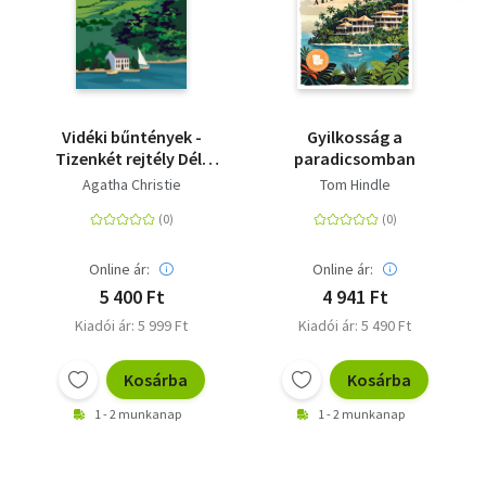
Vidéki bűntények -
Gyilkosság a
Tizenkét rejtély Dél-
paradicsomban
Angliából
Agatha Christie
Tom Hindle
Online ár:
Online ár:
5 400 Ft
4 941 Ft
Kiadói ár: 5 999 Ft
Kiadói ár: 5 490 Ft
Kosárba
Kosárba
1 - 2 munkanap
1 - 2 munkanap