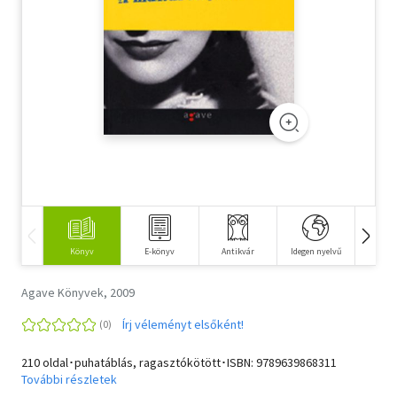
Szótár, nyelvkönyv
Tankönyv, segédkönyv
Társadalomtudomány
Természettudomány
Történelem
Vallás
Könyv
E-könyv
Antikvár
Idegen nyelvű
Hangos
Agave Könyvek, 2009
Írj véleményt elsőként!
210 oldal･puhatáblás, ragasztókötött･ISBN:
9789639868311
További részletek