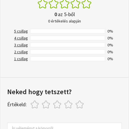
0
az 5-ből
0 értékelés alapján
5 csillag
0%
4 csillag
0%
3 csillag
0%
2 csillag
0%
1 csillag
0%
Neked hogy tetszett?
Értékeld: