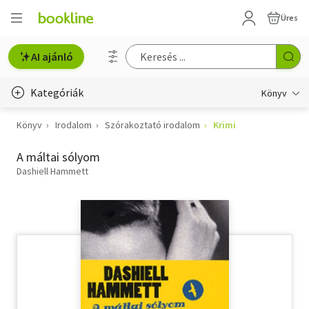
Üres
AI ajánló
Kategóriák
Könyv
Könyv
Irodalom
Szórakoztató irodalom
Krimi
Életmód, egészség
A máltai sólyom
Erotika
Dashiell Hammett
Gyermek- és ifjúsági
Hobbi, szabadidő
Irodalom
Művészet
Szakkönyv