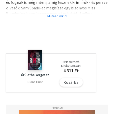
és fognak is még mérni, amíg lesznek krimiírók - és persze
olvasók. Sam Spade-et megbízza egy bizonyos Miss
Wonderley, hogy keresse meg a testvérét. Amikor
partnerét, Miles Archert nyomozás közben hátba lövik,
Spade egyszerre lesz hajtó és üldözött vad. Vajon képes
lesz megtalálni a nagy értékű és titokzatos madarat,
mielőtt a kövér ember az ő nyomára akad? A regény -
kevesen tudják - 1936-ban már megjelent magyarul Faludi
Miklós fordításában. Az Agave Könyvek most ezt a
változatot adja közre a regény első megjelenésének
nyolcvanadik évfordulója alkalmából.
Ez is elérhető
kínálatunkban:
4 311 Ft
Őrületbe kergetsz
Kosárba
Diana Hunt