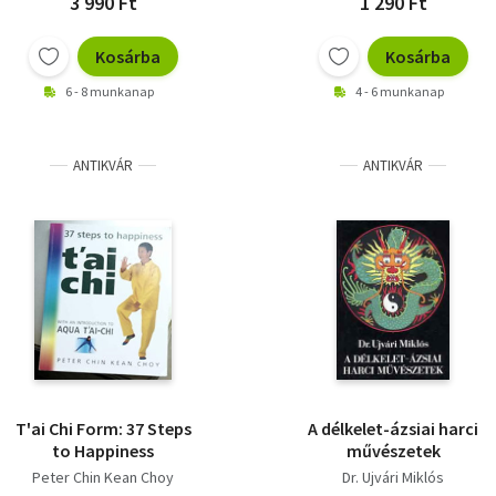
3 990 Ft
1 290 Ft
Kosárba
Kosárba
6 - 8 munkanap
4 - 6 munkanap
ANTIKVÁR
ANTIKVÁR
T'ai Chi Form: 37 Steps
A délkelet-ázsiai harci
to Happiness
művészetek
Peter Chin Kean Choy
Dr. Ujvári Miklós