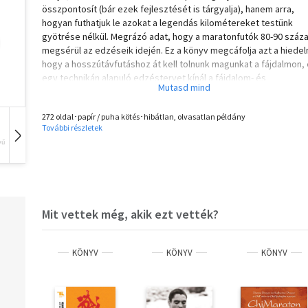
összpontosít (bár ezek fejlesztését is tárgyalja), hanem arra,
hogyan futhatjuk le azokat a legendás kilométereket testünk
gyötrése nélkül. Megrázó adat, hogy a maratonfutók 80-90 száz
megsérül az edzéseik idején. Ez a könyv megcáfolja azt a hiede
hogy a hosszútávfutáshoz át kell tolnunk magunkat a fájdalmon,
egy technikán alapuló edzéstervet kínál a fájdalom- és
sérülésmentes, ugyanakkor nagy teljesítményű maratonokhoz,
félmaratonokhoz. A ChiMaraton azt is megmutatja, hogyan
272 oldal･papír / puha kötés･hibátlan, olvasatlan példány
javíthatunk a teljesítményünkön az adott versenyhez igazított
További részletek
speciális edzéstervekkel, és támogat abban, hogy kortól,
vű
Hangoskönyv
Film
Zene
testtípustól vagy futótehetségtől függetlenül erőnk teljében
fussunk át a célszalagon.
• Maraton vagy félmaraton teljesítése fájdalom- és sérülésmen
Mit vettek még, akik ezt vették?
• A versenytechnika átalakítása az edzőtriád révén: forma,
kondicionálás és mesteri szintű jártasság
KÖNYV
KÖNYV
KÖNYV
• Csatlakozás a chi-hez, az izmoknál erősebb és tartósabb
energiaforráshoz
• Testünk és elménk együttműködésre tanítása, hogy a verseny