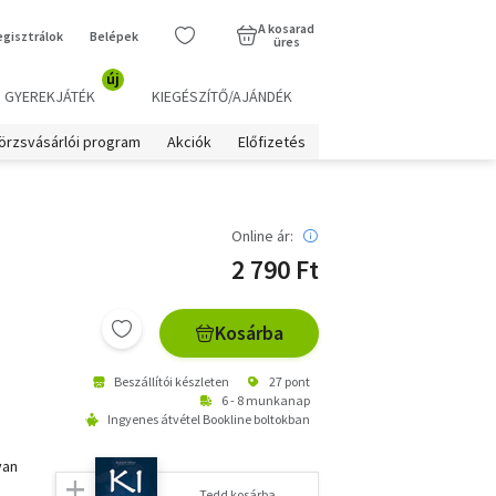
A kosarad
egisztrálok
Belépek
üres
új
GYEREKJÁTÉK
KIEGÉSZÍTŐ/AJÁNDÉK
örzsvásárlói program
Akciók
Előfizetés
Online ár:
2 790 Ft
Kosárba
Beszállítói készleten
27 pont
6 - 8 munkanap
Ingyenes átvétel Bookline boltokban
yan
Tedd kosárba