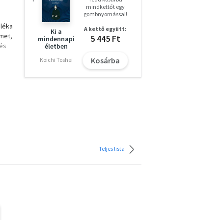
mindkettőt egy
gombnyomással!
aléka
A kettő együtt:
Ki a
lmet,
5 445 Ft
mindennapi
 és
életben
Kosárba
Koichi Toshei
tesen
Teljes lista
en