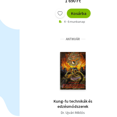
1 690 Ft
Kosárba
4 - 6 munkanap
ANTIKVÁR
Kung-fu technikák és
edzésmódszerek
Dr. Ujvári Miklós