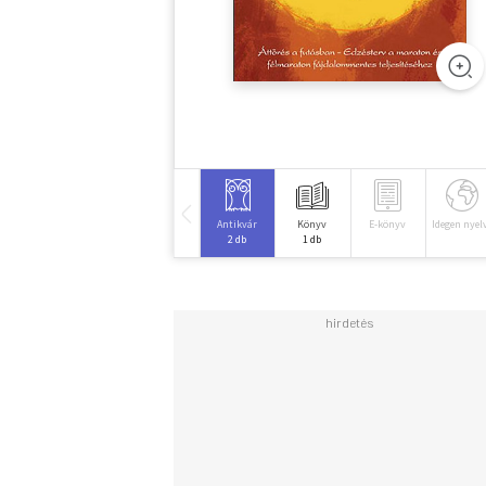
Antikvár
Könyv
E-könyv
Idegen nyel
2 db
1 db