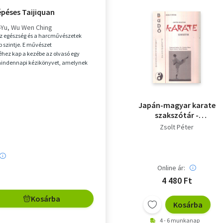
lépéses Taijiquan
-Yu
Wu Wen Ching
az egészség és a harcművészetek
 szintje. E művészet
hez kap a kezébe az olvasó egy
indennapi kézikönyvet, amelynek
 Liang, az egyik legmaga...
Japán-magyar karate
szakszótár -
Shotokan karate
Zsolt Péter
önvizsgaszabályzat (2
mű 1 kötetben)
Online ár:
4 480 Ft
Kosárba
Kosárba
4 - 6 munkanap