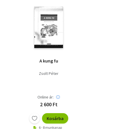
A kung fu
Zsolt Péter
Online ár:
2 600 Ft
Kosárba
6 - 8 munkanap