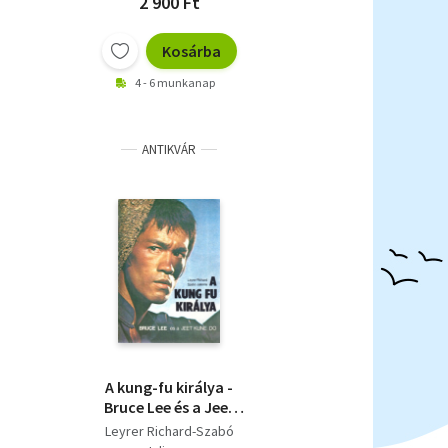
2 900 Ft
Kosárba
4 - 6 munkanap
ANTIKVÁR
A kung-fu királya -
Bruce Lee és a Jeet
Kune Do
Leyrer Richard-Szabó