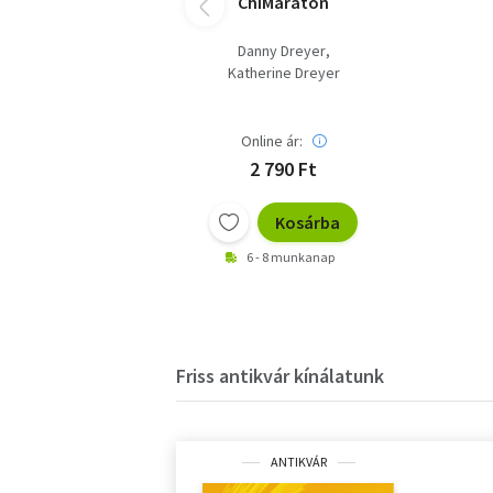
ChiMaraton
Danny Dreyer
Katherine Dreyer
Online ár:
2 790 Ft
Kosárba
6 - 8 munkanap
Friss antikvár kínálatunk
ANTIKVÁR