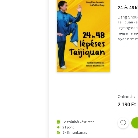
24 és 48 
Liang Shou
Taijiquan - 
legmagasabb
megismerésé
olyan nem m
társszerzője
Online ár:
2 190 Ft
Beszállítói készleten
21 pont
6 - 8 munkanap