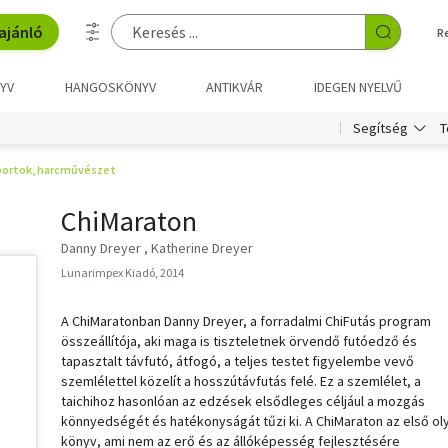
ajánló
R
YV
HANGOSKÖNYV
ANTIKVÁR
IDEGEN NYELVŰ
T
Segítség
ortok, harcművészet
ChiMaraton
Danny Dreyer
Katherine Dreyer
Lunarimpex Kiadó, 2014
A ChiMaratonban Danny Dreyer, a forradalmi ChiFutás program
összeállítója, aki maga is tiszteletnek örvendő futóedző és
tapasztalt távfutó, átfogó, a teljes testet figyelembe vevő
szemlélettel közelít a hosszútávfutás felé. Ez a szemlélet, a
taichihoz hasonlóan az edzések elsődleges céljául a mozgás
könnyedségét és hatékonyságát tűzi ki. A ChiMaraton az első ol
könyv, ami nem az erő és az állóképesség fejlesztésére