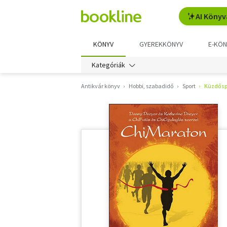
AI Könyv
KÖNYV
GYEREKKÖNYV
E-KÖN
Kategóriák
Antikvár könyv
Hobbi, szabadidő
Sport
Küzdősp