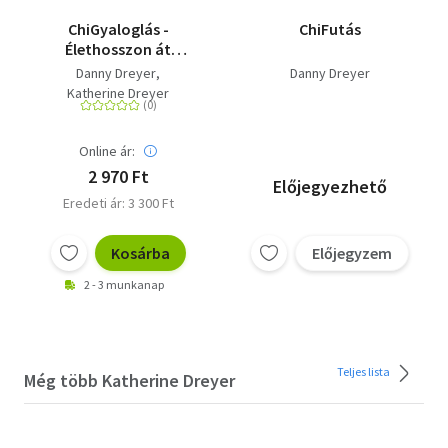
ChiGyaloglás -
ChiFutás
Élethosszon át
egészségesen és
Danny Dreyer
Danny Dreyer
energikusan járható
Katherine Dreyer
módszer
Online ár:
2 970 Ft
Előjegyezhető
Eredeti ár: 3 300 Ft
Kosárba
Előjegyzem
2 - 3 munkanap
Teljes lista
Még több Katherine Dreyer