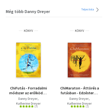
Teljes lista
Még több Danny Dreyer
KÖNYV
KÖNYV
ChiFutás - Forradalmi
ChiMaraton - Áttörés a
módszer az erőlködés-
futásban - Edzésterv a
és sérülésmentes
maraton és
Danny Dreyer
Danny Dreyer
futáshoz
félmaraton
Katherine Dreyer
Katherine Dreyer
fájdalommentes