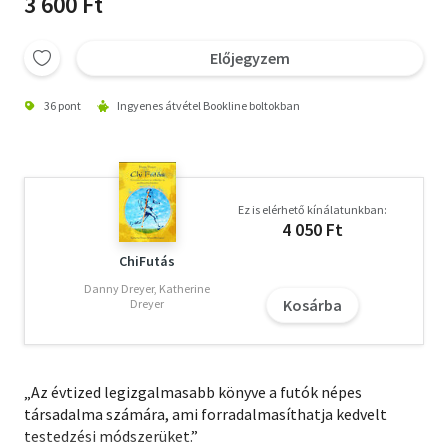
3 600 Ft
Előjegyzem
36 pont
Ingyenes átvétel Bookline boltokban
Ez is elérhető kínálatunkban:
4 050 Ft
ChiFutás
Danny Dreyer, Katherine
Kosárba
Dreyer
„Az évtized legizgalmasabb könyve a futók népes
társadalma számára, ami forradalmasíthatja kedvelt
testedzési módszerüket.”