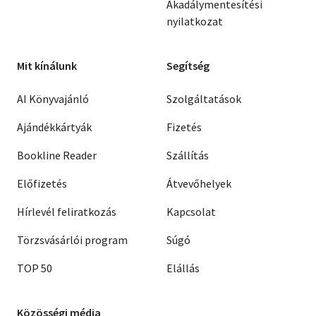
Akadálymentesítési
nyilatkozat
Mit kínálunk
Segítség
AI Könyvajánló
Szolgáltatások
Ajándékkártyák
Fizetés
Bookline Reader
Szállítás
Előfizetés
Átvevőhelyek
Hírlevél feliratkozás
Kapcsolat
Törzsvásárlói program
Súgó
TOP 50
Elállás
Közösségi média