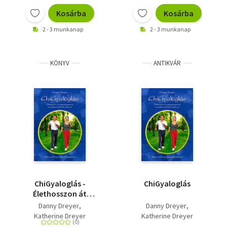
Kosárba
Kosárba
2 - 3 munkanap
2 - 3 munkanap
KÖNYV
ANTIKVÁR
ChiGyaloglás -
ChiGyaloglás
Élethosszon át
egészségesen és
Danny Dreyer
Danny Dreyer
energikusan járható
Katherine Dreyer
Katherine Dreyer
módszer