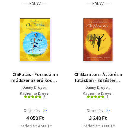
KÖNYV
KÖNYV
ChiFutás - Forradalmi
ChiMaraton - Áttörés a
módszer az erőlködés-
futásban - Edzésterv a
és sérülésmentes
maraton és
Danny Dreyer
Danny Dreyer
futáshoz
félmaraton
Katherine Dreyer
Katherine Dreyer
fájdalommentes
teljesítéséhez
Online ár:
Online ár:
4 050 Ft
3 240 Ft
Eredeti ár: 4 500 Ft
Eredeti ár: 3 600 Ft