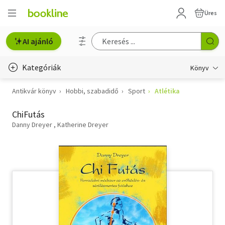
Üres
AI ajánló
Kategóriák
Könyv
Antikvár könyv
Hobbi, szabadidő
Sport
Atlétika
Életmód, egészség
ChiFutás
Erotika
Danny Dreyer
Katherine Dreyer
Gyermek- és ifjúsági
Hobbi, szabadidő
Irodalom
Művészet
Szakkönyv