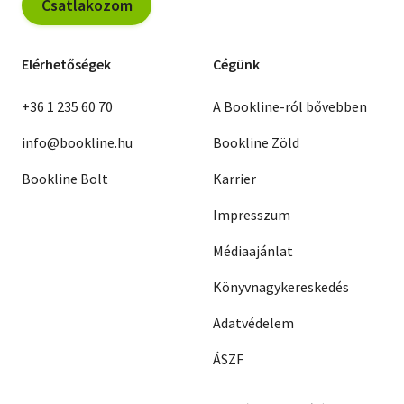
Csatlakozom
Elérhetőségek
Cégünk
+36 1 235 60 70
A Bookline-ról bővebben
info@bookline.hu
Bookline Zöld
Bookline Bolt
Karrier
Impresszum
Médiaajánlat
Könyvnagykereskedés
Adatvédelem
ÁSZF