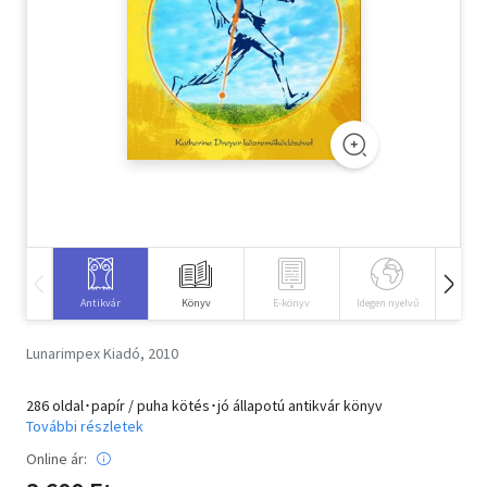
Szótár, nyelvkönyv
Tankönyv, segédkönyv
Társadalomtudomány
Természettudomány
Történelem
Vallás
Antikvár
Könyv
E-könyv
Idegen nyelvű
Hangos
Lunarimpex Kiadó, 2010
286 oldal･papír / puha kötés･jó állapotú antikvár könyv
További részletek
Online ár: