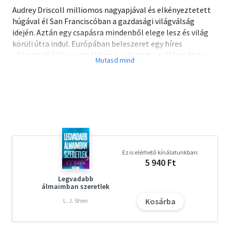
Audrey Driscoll milliomos nagyapjával és elkényeztetett
húgával él San Franciscóban a gazdasági világválság
idején. Aztán egy csapásra mindenből elege lesz és világ
körüli útra indul. Európában beleszeret egy híres
világutazó íróba, s attól fogva vele tart – a világ s élete
végéig. Vajon megtalálja-e Audrey a boldogságot, melyet
annyira megérdemel?
Ez is elérhető kínálatunkban:
5 940 Ft
Legvadabb
álmaimban szeretlek
Kosárba
L. J. Shen