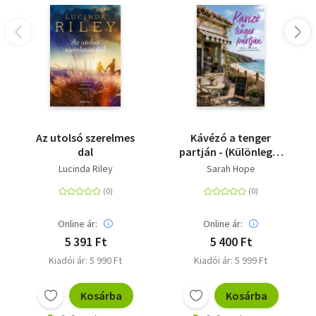
Az utolsó szerelmes
Kávézó a tenger
dal
partján - (Különleges
kiadás)
Lucinda Riley
Sarah Hope
Online ár:
Online ár:
5 391 Ft
5 400 Ft
Kiadói ár: 5 990 Ft
Kiadói ár: 5 999 Ft
Kosárba
Kosárba