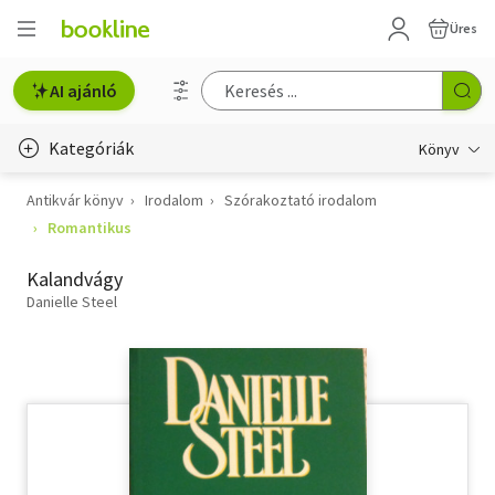
Üres
AI ajánló
Kategóriák
Könyv
Antikvár könyv
Irodalom
Szórakoztató irodalom
Életmód, egészség
Romantikus
Erotika
Kalandvágy
Gyermek- és ifjúsági
Danielle Steel
Hobbi, szabadidő
Irodalom
Művészet
Szakkönyv