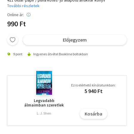
További részletek
Online ár:
990 Ft
Előjegyzem
9 pont
Ingyenes átvétel Bookline boltokban
Ez is elérhető kínálatunkban:
5 940 Ft
Legvadabb
álmaimban szeretlek
Kosárba
L. J. Shen