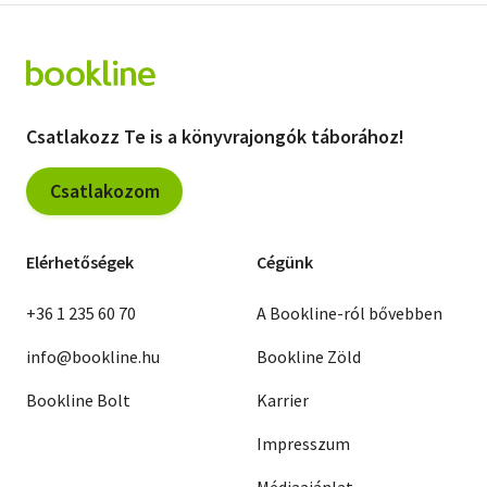
Csatlakozz Te is a könyvrajongók táborához!
Csatlakozom
Elérhetőségek
Cégünk
+36 1 235 60 70
A Bookline-ról bővebben
info@bookline.hu
Bookline Zöld
Bookline Bolt
Karrier
Impresszum
Médiaajánlat