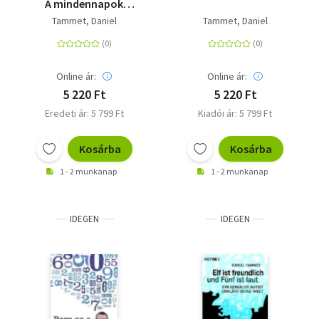
A mindennapok
matematikája
Tammet, Daniel
Tammet, Daniel
Online ár:
Online ár:
5 220 Ft
5 220 Ft
Eredeti ár: 5 799 Ft
Kiadói ár: 5 799 Ft
Kosárba
Kosárba
1 - 2 munkanap
1 - 2 munkanap
IDEGEN
IDEGEN