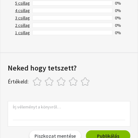
5 csillag
0%
4 csillag
0%
3 csillag
0%
2 csillag
0%
1 csillag
0%
Neked hogy tetszett?
Értékeld:
Piszkozat mentése
Publikálás