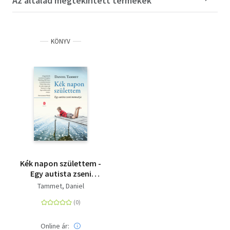
Az általad megtekintett termékek
KÖNYV
Kék napon születtem -
Egy autista zseni
memoárja
Tammet, Daniel
Online ár: