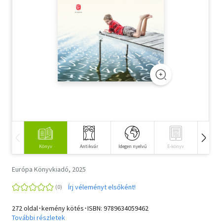
Szótár, nyelvkönyv
Tankönyv, segédkönyv
Társadalomtudomány
Természettudomány
Történelem
Vallás
Könyv
Antikvár
Idegen nyelvű
E-könyv
Hangos
Európa Könyvkiadó, 2025
Írj véleményt elsőként!
272 oldal･kemény kötés･ISBN:
9789634059462
További részletek