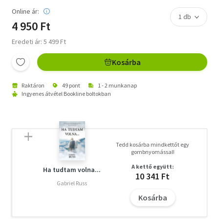
Online ár:
4 950 Ft
Eredeti ár: 5 499 Ft
Kosárba
Raktáron
49 pont
1 - 2 munkanap
Ingyenes átvétel Bookline boltokban
Tedd kosárba mindkettőt egy
gombnyomással!
A kettő együtt:
Ha tudtam volna...
10 341 Ft
Gabriel Russ
Kosárba