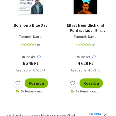
Born on a Blue Day
Elf ist freundlich und
Fünf ist laut - Ein
genialer Autist erklärt
Tammet, Daniel
Tammet, Daniel
seine Welt
Online ár:
Online ár:
6 346 Ft
4 629 Ft
Eredeti ár: 6 680 Ft
Eredeti ár: 4 872 Ft
Kosárba
Kosárba
5 - 10 munkanap
5 - 10 munkanap
Teljes lista