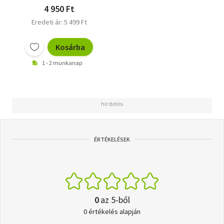
4 950 Ft
Eredeti ár: 5 499 Ft
Kosárba
1 - 2 munkanap
ÉRTÉKELÉSEK
0
az 5-ből
0 értékelés alapján