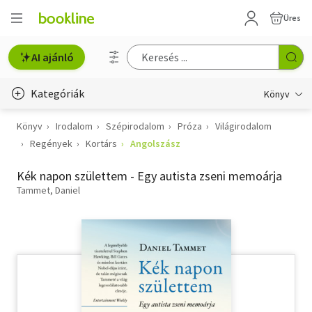
Üres
AI ajánló
Kategóriák
Könyv
Könyv
Irodalom
Szépirodalom
Próza
Világirodalom
Életmód, egészség
Regények
Kortárs
Angolszász
Erotika
Kék napon születtem - Egy autista zseni memoárja
Gyermek- és ifjúsági
Tammet, Daniel
Hobbi, szabadidő
Irodalom
Művészet
Szakkönyv