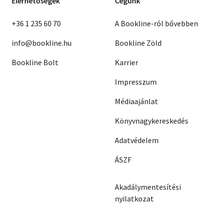
Elérhetőségek
Cégünk
+36 1 235 60 70
A Bookline-ról bővebben
info@bookline.hu
Bookline Zöld
Bookline Bolt
Karrier
Impresszum
Médiaajánlat
Könyvnagykereskedés
Adatvédelem
ÁSZF
Akadálymentesítési
nyilatkozat