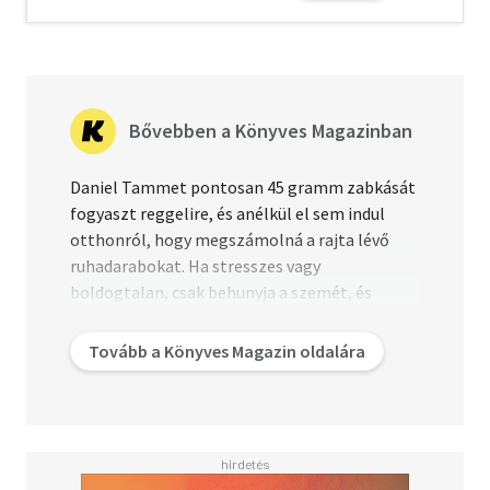
egyik legkülönlegesebb elméjébe.
Bővebben a Könyves Magazinban
Daniel Tammet pontosan 45 gramm zabkását
fogyaszt reggelire, és anélkül el sem indul
otthonról, hogy megszámolná a rajta lévő
ruhadarabokat. Ha stresszes vagy
boldogtalan, csak behunyja a szemét, és
számol. Ugyanakkor nem csak rutinszerű
kényszerei van
Tovább a Könyves Magazin oldalára