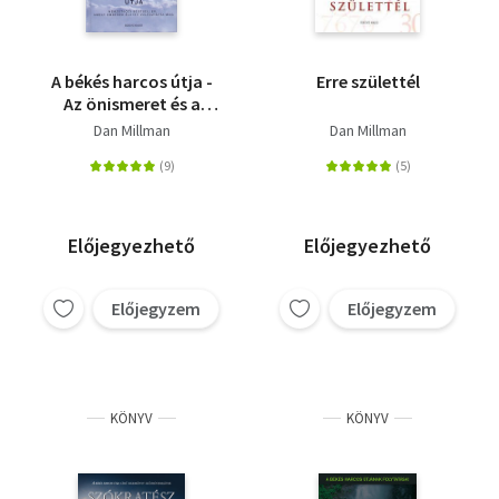
A békés harcos útja -
Erre születtél
Az önismeret és a
megvilágosodás felé
Dan Millman
Dan Millman
Előjegyezhető
Előjegyezhető
Előjegyzem
Előjegyzem
KÖNYV
KÖNYV