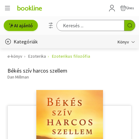
Üres
AI ajánló
Kategóriák
Könyv
e-könyv
Ezoterika
Ezoterikus filozófia
Életmód, egészség
Békés szív harcos szellem
Erotika
Dan Millman
Gyermek- és ifjúsági
Hobbi, szabadidő
Irodalom
Művészet
Szakkönyv