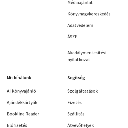
Médiaajánlat
Könyvnagykereskedés
Adatvédelem
ÁSZF
Akadálymentesítési
nyilatkozat
Mit kínálunk
Segítség
AI Könyvajánló
Szolgáltatások
Ajándékkártyák
Fizetés
Bookline Reader
Szállítás
Előfizetés
Átvevőhelyek