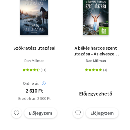
Szókratész utazásai
A békés harcos szent
utazása - Az elveszett
évek
Dan Millman
Dan Millman
Online ár:
2 610 Ft
Előjegyezhető
Eredeti ár: 2 900 Ft
Előjegyzem
Előjegyzem