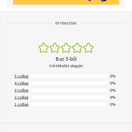
ÉRTÉKELÉSEK
0
az 5-ből
0 értékelés alapján
5 csillag
0%
4 csillag
0%
3 csillag
0%
2 csillag
0%
1 csillag
0%