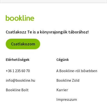
Csatlakozz Te is a könyvrajongók táborához!
Csatlakozom
Elérhetőségek
Cégünk
+36 1 235 60 70
A Bookline-ról bővebben
info@bookline.hu
Bookline Zöld
Bookline Bolt
Karrier
Impresszum