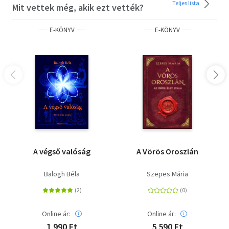
mindannyiunkhoz szól. Az általa megosztott
Teljes lista
Mit vettek még, akik ezt vették?
felismerések, akadályok és fénypontok segíthetik a
keresőket a saját útjukon.”- don Miguel Ruiz, A négy
E-KÖNYV
E-KÖNYV
egyezség című könyv szerzőjeDan Millman könyvei és
tanításai emberek milliói számára jelentenek
iránymutató fényt. Most pedig elhozta olvasói számára a
bölcsességen alapuló élet keresésének igaz történetét,
nem más ez, mint az élethosszig tartó értelemkeresés
története modern világunkban. Dan legújabb könyvében
élénk részletességgel írja le a gyermekkori álmodozóból
világklasszis sportolóvá válását, beleértve azokat az
eseményeket, amelyek a Békés harcos útja című spirituális
klasszikus megírásához vezették.Két évtizedet átölelő
személyes felfedezőútja során Dant négy gyökeresen
A végső valóság
A Vörös Oroszlán
különböző mentor terelgette önmegismerő útján: a
Professzor, egy tudós-misztikus; a Guru, egy karizmatikus
Balogh Béla
Szepes Mária
spirituális mester; a Harcos-Pap, az elveszett lelkek
megmentője; és a Bölcs, a valóság szolgája. Mindegyikük
olyan tudattágító élményekkel gazdagította, amelyek
felkészítették Dant a gyakorlati bölcsességet átadni
Online ár:
Online ár:
képes, józan spirituális tanítói hivatására.Ez a bölcs,
1 990 Ft
5 590 Ft