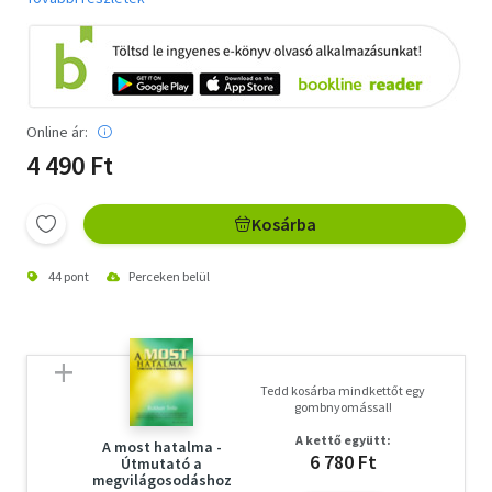
Online ár:
4 490 Ft
Kosárba
44 pont
Perceken belül
Tedd kosárba mindkettőt egy
gombnyomással!
A kettő együtt:
A most hatalma -
6 780 Ft
Útmutató a
megvilágosodáshoz