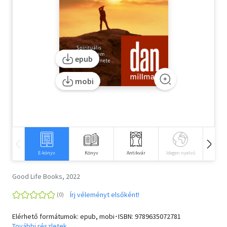
Szótár, nyelvkönyv
Tankönyv, segédkönyv
epub
Társadalomtudomány
mobi
Természettudomány
Történelem
Vallás
E-könyv
Könyv
Antikvár
Idegen nyelvű
Hangos
Good Life Books, 2022
Írj véleményt elsőként!
Elérhető formátumok: epub, mobi･ISBN:
9789635072781
További részletek