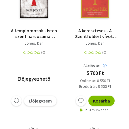
A templomosok - Isten
A keresztesek - A
szent harcosainak
Szentföldért vívott
felemelkedése és
háborúk története
Jones, Dan
Jones, Dan
bukása
Akciós ár:
5 700 Ft
Előjegyezhető
Online ár: 8 550 Ft
Eredeti ár: 9 500 Ft
Előjegyzem
Kosárba
2 - 3 munkanap