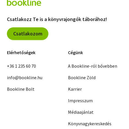
Csatlakozz Te is a könyvrajongók táborához!
Csatlakozom
Elérhetőségek
Cégünk
+36 1 235 60 70
A Bookline-ról bővebben
info@bookline.hu
Bookline Zöld
Bookline Bolt
Karrier
Impresszum
Médiaajánlat
Könyvnagykereskedés