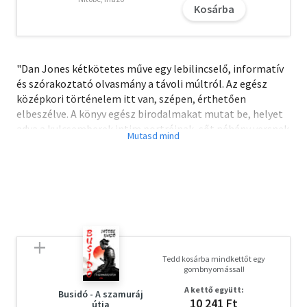
Kosárba
"Dan Jones kétkötetes műve egy lebilincselő, informatív
és szórakoztató olvasmány a távoli múltról. Az egész
középkori történelem itt van, szépen, érthetően
elbeszélve. A könyv egész birodalmakat mutat be, helyet
adva a kulcsemberek intim portréinak, sőt néhány versnek
is." - Wall Street Journal
"Egy élénk történelmi tabló. Minden fontosabb témát
sikerült bemutatnia. Ahogy a puzzle darabjai a helyükre
kerülnek, fokozatosan megjelenik a modern világ. A
könyvek a világtörténelem egy lényeges korszakának
történeteit mesélik el ügyesen és stílusosan." - New York
Times
Tedd kosárba mindkettőt egy
gombnyomással!
A New York Times bestseller-írója a középkori világ epikus
A kettő együtt:
történetével tér vissza - egy olyan korszak gazdag és
Busidó - A szamuráj
10 241 Ft
útja