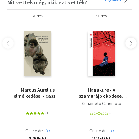
Mit vettek még, akik ezt vették?
tudományos találmányok hatalmas, forradalmi
változások időszakain mentek keresztül.
KÖNYV
KÖNYV
A Nyugat egy birodalom romjain épült újjá, a válság és az
összeomlás állapotából emelkedett ki, hogy uralja a
világot. Az emberi élet és tevékenység minden szférája
átalakult az igazi Trónok harca által lefedett ezer év
alatt. Miközben saját évezredünk kritikus fordulópontja
előtt állunk, Dan Jones megmutatja, hogyan jutottunk el
idáig.
Marcus Aurelius
Hagakure - A
elmélkedései - Cassius
szamurájok kódexe -
Dio Cocceinas Marcus-
Trubadúr Zsebkönyvek
Yamamoto Cunemoto
életrajzával
6.
Online ár:
Online ár:
4 005 Ft
2 250 Ft