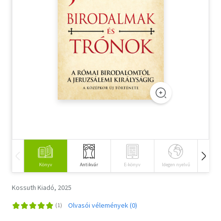
Szótár, nyelvkönyv
Tankönyv, segédkönyv
Társadalomtudomány
Természettudomány
Történelem
Vallás
Könyv
Antikvár
E-könyv
Idegen nyelvű
Hangos
Kossuth Kiadó, 2025
Olvasói vélemények (0)