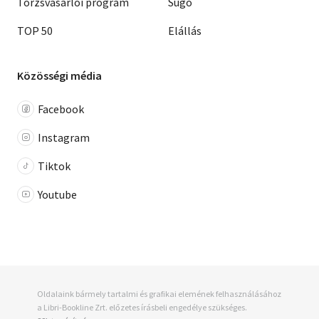
Törzsvásárlói program
Súgó
TOP 50
Elállás
Közösségi média
Facebook
Instagram
Tiktok
Youtube
Oldalaink bármely tartalmi és grafikai elemének felhasználásához
a Libri-Bookline Zrt. előzetes írásbeli engedélye szükséges.