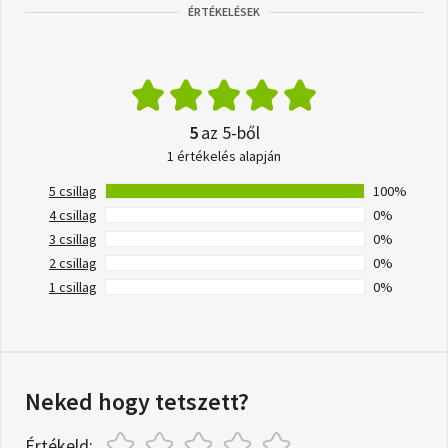
ÉRTÉKELÉSEK
5
az 5-ből
1 értékelés alapján
5 csillag
100%
4 csillag
0%
3 csillag
0%
2 csillag
0%
1 csillag
0%
Neked hogy tetszett?
Értékeld: