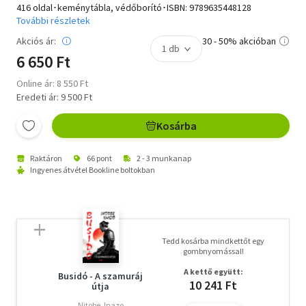
416 oldal･keménytábla, védőborító･ISBN:
9789635448128
További részletek
Akciós ár:
30 - 50% akcióban
6 650 Ft
Online ár: 8 550 Ft
Eredeti ár: 9 500 Ft
Kosárba
Raktáron
66 pont
2 - 3 munkanap
Ingyenes átvétel Bookline boltokban
Tedd kosárba mindkettőt egy
gombnyomással!
A kettő együtt:
Busidó - A szamuráj
10 241 Ft
útja
Nitobe, Inazo