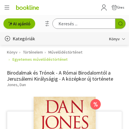
Üres
AI ajánló
Kategóriák
Könyv
Könyv
Történelem
Művelődéstörténet
Életmód, egészség
Egyetemes művelődéstörténet
Erotika
Birodalmak és Trónok - A Római Birodalomtól a
Gyermek- és ifjúsági
Jeruzsálemi Királyságig - A középkor új története
Jones, Dan
Hobbi, szabadidő
Irodalom
%
Művészet
Szakkönyv