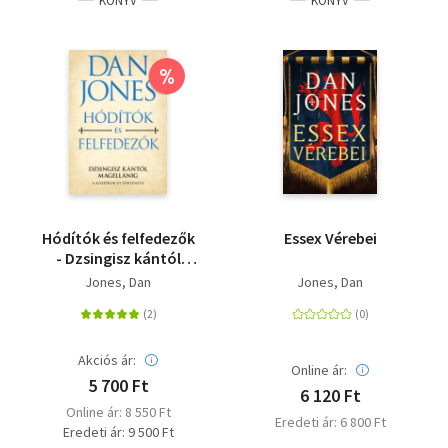
KÖNYV
KÖNYV
%
Hódítók és felfedezők
Essex Vérebei
- Dzsingisz kántól
Magellánig
Jones, Dan
Jones, Dan
Akciós ár:
Online ár:
5 700 Ft
6 120 Ft
Online ár: 8 550 Ft
Eredeti ár: 6 800 Ft
Eredeti ár: 9 500 Ft