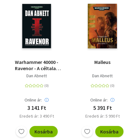
Warhammer 40000 -
Malleus
Ravenor - A céltalan
elme sötét helyeken
Dan Abnett
Dan Abnett
kóborol
Online ár:
Online ár:
3 141 Ft
5 391 Ft
Eredeti ár: 3 490 Ft
Eredeti ár: 5 990 Ft
Kosárba
Kosárba