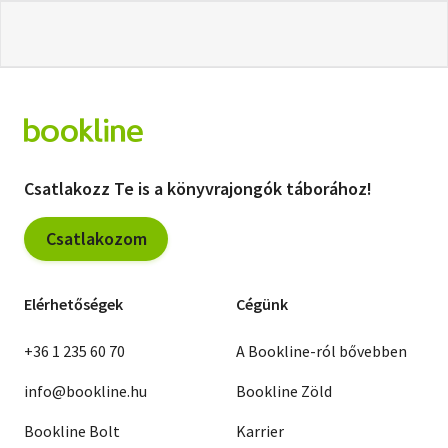
Csatlakozz Te is a könyvrajongók táborához!
Csatlakozom
Elérhetőségek
Cégünk
+36 1 235 60 70
A Bookline-ról bővebben
info@bookline.hu
Bookline Zöld
Bookline Bolt
Karrier