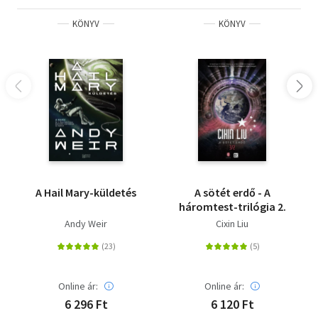
KÖNYV
KÖNYV
A Hail Mary-küldetés
A sötét erdő - A
háromtest-trilógia 2.
Andy Weir
Cixin Liu
Online ár:
Online ár:
6 296 Ft
6 120 Ft