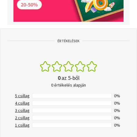
ÉRTÉKELÉSEK
0
az 5-ből
0 értékelés alapján
5 csillag
0%
4 csillag
0%
3 csillag
0%
2 csillag
0%
1 csillag
0%