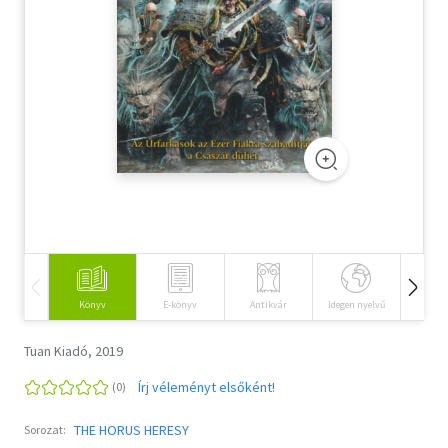
Szótár, nyelvkönyv
Tankönyv, segédkönyv
Társadalomtudomány
Természettudomány
Történelem
Vallás
Könyv
E-könyv
Antikvár
Idegen nyelvű
Hangos
Tuan Kiadó, 2019
Írj véleményt elsőként!
THE HORUS HERESY
Sorozat: