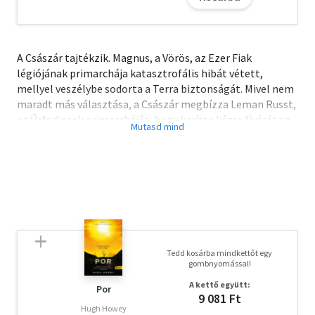
A Császár tajtékzik. Magnus, a Vörös, az Ezer Fiak
légiójának primarchája katasztrofális hibát vétett,
mellyel veszélybe sodorta a Terra biztonságát. Mivel nem
maradt más választása, a Császár megbízza Leman Russt,
az Űrfarkasok primarcháját, hogy kerítse kézre fivérét az
Ezer Fiak szülőbolygójáról. Ezt a varázslókkal teli bolygót
nem lesz egyszerű legyőzni, de Russt és Űrfarkasait sem
könnyű eltántorítani. A haragos szívű Russ eltökélte,
hogy bíróság elé állítja Magnust, és ezzel mozgásba
lendülnek a Prospero végzetét meghatározó események.
Tedd kosárba mindkettőt egy
gombnyomással!
A kettő együtt:
Por
9 081 Ft
Hugh Howey