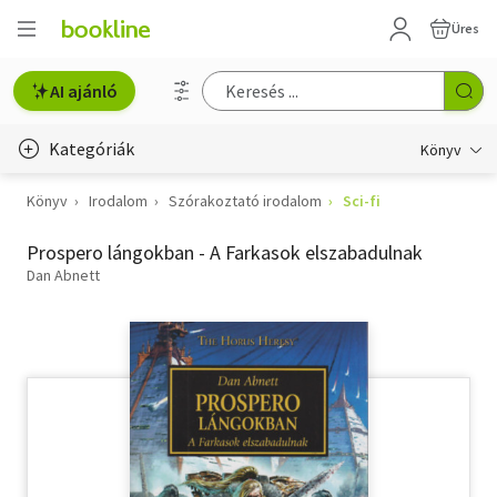
Üres
AI ajánló
Kategóriák
Könyv
Könyv
Irodalom
Szórakoztató irodalom
Sci-fi
Életmód, egészség
Prospero lángokban - A Farkasok elszabadulnak
Erotika
Dan Abnett
Gyermek- és ifjúsági
Hobbi, szabadidő
Irodalom
Művészet
Szakkönyv