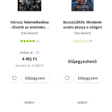
Hórusz felemelkedése
Bosszúállók: Mindenki
- Elvetik az eretnekség
uralni akarja a világot
magvait
Dan Abnett
Dan Abnett
Online ár:
4 491 Ft
Előjegyezhető
Eredeti ár: 4 990 Ft
Előjegyzem
Előjegyzem
KÖNYV
KÖNYV