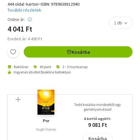
444 oldal･karton･ISBN:
9789638812940
További részletek
Online ár:
4 041 Ft
Eredeti ár: 4 490 Ft
Kosárba
Raktáron
40 pont
2 - 3 munkanap
Ingyenes átvétel Bookline boltokban
Tedd kosárba mindkettőt egy
gombnyomással!
A kettő együtt:
Por
9 081 Ft
Hugh Howey
Kosárba