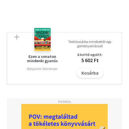
Tedd kosárba mindkettőt egy
gombnyomással!
A kettő együtt:
Ezen a vonaton
5 602 Ft
mindenki gyanús
Benjamin Stevenson
Kosárba