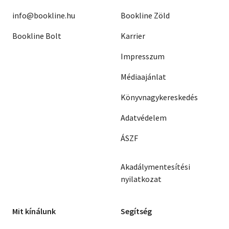
info@bookline.hu
Bookline Zöld
Bookline Bolt
Karrier
Impresszum
Médiaajánlat
Könyvnagykereskedés
Adatvédelem
ÁSZF
Akadálymentesítési
nyilatkozat
Mit kínálunk
Segítség