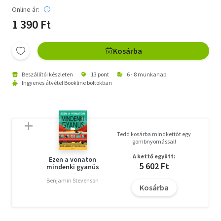
Online ár:
1 390 Ft
Kosárba
Beszállítói készleten
13 pont
6 - 8 munkanap
Ingyenes átvétel Bookline boltokban
Tedd kosárba mindkettőt egy
gombnyomással!
A kettő együtt:
Ezen a vonaton
5 602 Ft
mindenki gyanús
Benjamin Stevenson
Kosárba