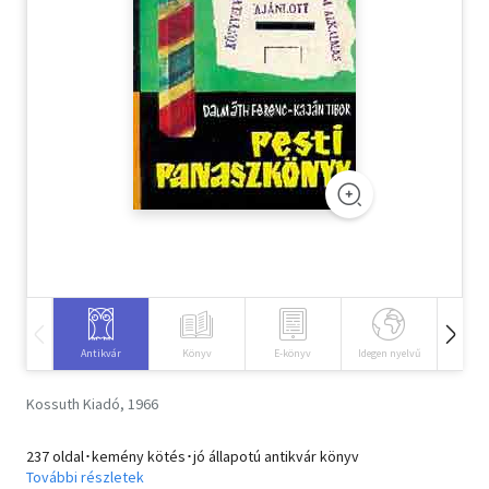
Szótár, nyelvkönyv
Tankönyv, segédkönyv
Társadalomtudomány
Természettudomány
Történelem
Vallás
Antikvár
Könyv
E-könyv
Idegen nyelvű
Hangos
Kossuth Kiadó, 1966
237 oldal･kemény kötés･jó állapotú antikvár könyv
További részletek