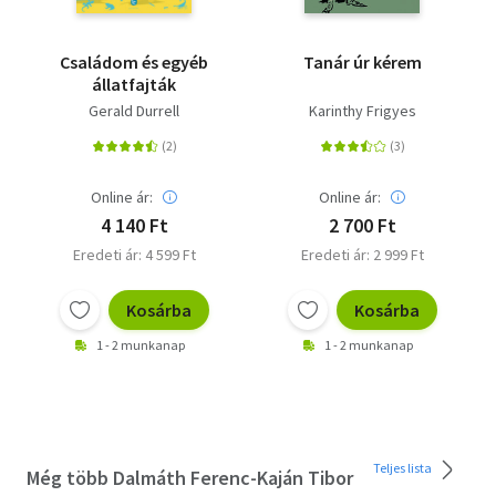
Családom és egyéb
Tanár úr kérem
állatfajták
Gerald Durrell
Karinthy Frigyes
Online ár:
Online ár:
4 140 Ft
2 700 Ft
Eredeti ár: 4 599 Ft
Eredeti ár: 2 999 Ft
Kosárba
Kosárba
1 - 2 munkanap
1 - 2 munkanap
Teljes lista
Még több Dalmáth Ferenc-Kaján Tibor