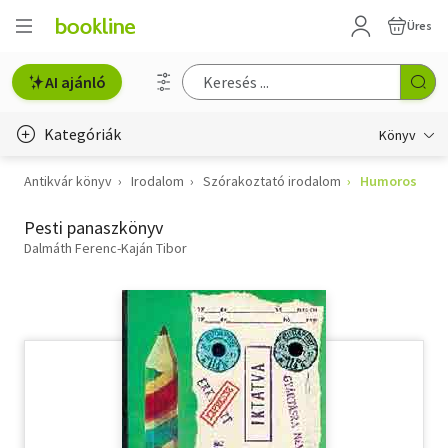
Üres
AI ajánló
Kategóriák
Könyv
Antikvár könyv
Irodalom
Szórakoztató irodalom
Humoros
Életmód, egészség
Pesti panaszkönyv
Erotika
Dalmáth Ferenc-Kaján Tibor
Gyermek- és ifjúsági
Hobbi, szabadidő
Irodalom
Művészet
Szakkönyv