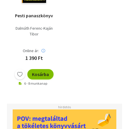
Pesti panaszkönyv
Dalmáth Ferenc-Kaján
Tibor
Online ár:
1 390 Ft
Kosárba
6 - 8 munkanap