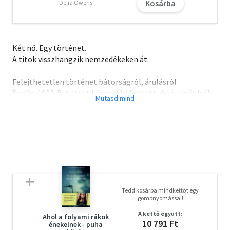
Kosárba
Delia Owens
Két nő. Egy történet.
A titok visszhangzik nemzedékeken át.
Felejthetetlen történet bátorságról, árulásról
Berlin, 1933. Betiltott könyvekből rakott, óriási máglyák
fénye villódzik az éjszakai égbolton.
Egyre többen csatlakoznak a náci párthoz, Freya már nem
érzi magát biztonságban.
Elszörnyedve látja, ahogyan szeretett városát birtokba
veszi a fasizmus. Döntenie kell:
tétlenül nézi, ami történik, vagy felteszi az életét arra,
hogy megmentse a bajba jutottakat.
Los Angeles, napjainkban. Maddie visszatér a szülői házba,
Tedd kosárba mindkettőt egy
hogy kicsit kifújja magát. A
gombnyomással!
nagypapája holmijában talál egy háború előtti német
A kettő együtt:
naplót, amelynek tartalmán
Ahol a folyami rákok
10 791 Ft
énekelnek - puha
megdöbben.