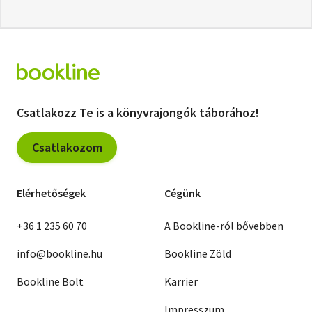
Csatlakozz Te is a könyvrajongók táborához!
Csatlakozom
Elérhetőségek
Cégünk
+36 1 235 60 70
A Bookline-ról bővebben
info@bookline.hu
Bookline Zöld
Bookline Bolt
Karrier
Impresszum