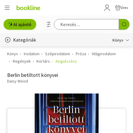
Üres
AI ajánló
Kategóriák
Könyv
Könyv
Irodalom
Szépirodalom
Próza
Világirodalom
Életmód, egészség
Regények
Kortárs
Angolszász
Erotika
Berlin betiltott könyvei
Gyermek- és ifjúsági
Daisy Wood
Hobbi, szabadidő
Irodalom
Művészet
Szakkönyv