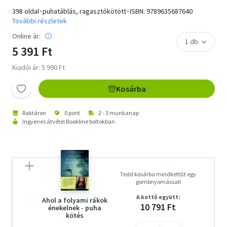
398 oldal･puhatáblás, ragasztókötött･ISBN:
9789635687640
További részletek
Online ár:
5 391 Ft
Kiadói ár: 5 990 Ft
Kosárba
Raktáron
0 pont
2 - 3 munkanap
Ingyenes átvétel Bookline boltokban
Tedd kosárba mindkettőt egy
gombnyomással!
A kettő együtt:
Ahol a folyami rákok
10 791 Ft
énekelnek - puha
kötés