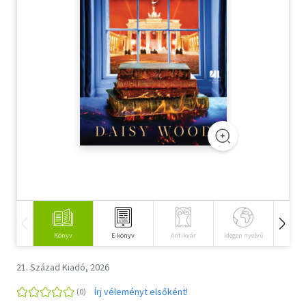
Szótár, nyelvkönyv
Tankönyv, segédkönyv
Társadalomtudomány
Természettudomány
Történelem
Vallás
Könyv
E-könyv
Antikvár
Idegen nyelvű
Hangos
21. Század Kiadó, 2026
Írj véleményt elsőként!