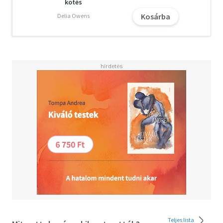
kötés
Apránként egyre többet tud meg Freyáról, aztán útra kel,
Kosárba
Delia Owens
hogy kiderítse az igazságot: Freya
hogyan sietett az elesettek segítségére, ki mindenkinek
tette jobbá az életét...
Daisy Wood letehetetlen, érzelmekkel teli történelmi
regények szerzője, aki ezúttal is
mesterien szövi egymásba az egyszerre szívszorongató és
reményt keltő történet két
idősíkját.
A szerző 21. Század Kiadónál megjelent kötetei: Párizs
elfeledett könyvesboltja (2024), A
windsori kastély könyvtárosa (2025).
Teljes lista