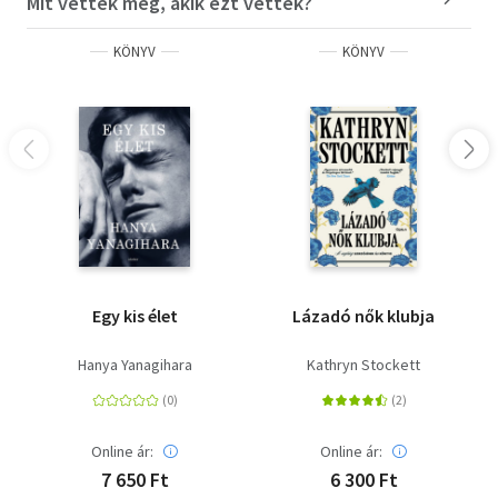
Mit vettek még, akik ezt vették?
KÖNYV
KÖNYV
Egy kis élet
Lázadó nők klubja
Hanya Yanagihara
Kathryn Stockett
Online ár:
Online ár:
7 650 Ft
6 300 Ft