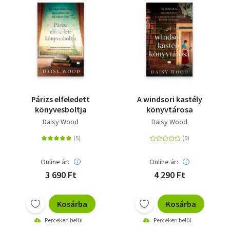
Párizs elfeledett
A windsori kastély
könyvesboltja
könyvtárosa
Daisy Wood
Daisy Wood
Online ár:
Online ár:
3 690 Ft
4 290 Ft
Kosárba
Kosárba
Perceken belül
Perceken belül