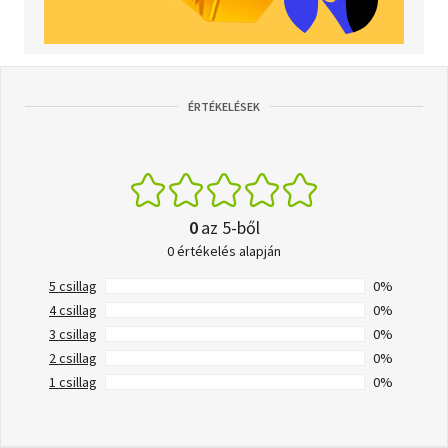
ÉRTÉKELÉSEK
0
az 5-ből
0 értékelés alapján
5 csillag
0%
4 csillag
0%
3 csillag
0%
2 csillag
0%
1 csillag
0%