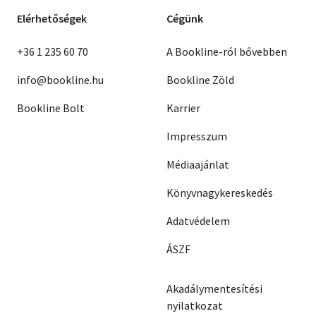
Elérhetőségek
Cégünk
+36 1 235 60 70
A Bookline-ról bővebben
info@bookline.hu
Bookline Zöld
Bookline Bolt
Karrier
Impresszum
Médiaajánlat
Könyvnagykereskedés
Adatvédelem
ÁSZF
Akadálymentesítési
nyilatkozat