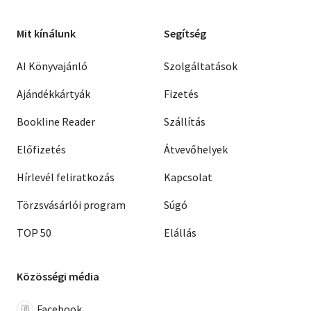
Mit kínálunk
Segítség
AI Könyvajánló
Szolgáltatások
Ajándékkártyák
Fizetés
Bookline Reader
Szállítás
Előfizetés
Átvevőhelyek
Hírlevél feliratkozás
Kapcsolat
Törzsvásárlói program
Súgó
TOP 50
Elállás
Közösségi média
Facebook