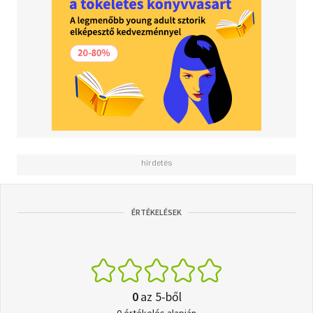
ÉRTÉKELÉSEK
0
az 5-ből