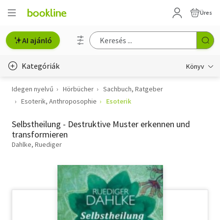
Üres
AI ajánló
Kategóriák
Könyv
Idegen nyelvű
Hörbücher
Sachbuch, Ratgeber
Életmód, egészség
Esoterik, Anthroposophie
Esoterik
Erotika
Selbstheilung - Destruktive Muster erkennen und
Gyermek- és ifjúsági
transformieren
Dahlke, Ruediger
Hobbi, szabadidő
Irodalom
Művészet
Szakkönyv