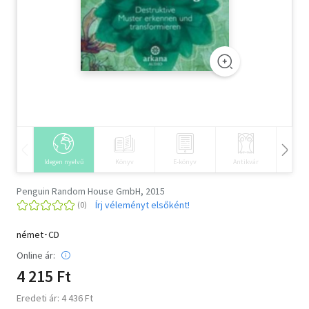
Szótár, nyelvkönyv
Tankönyv, segédkönyv
Társadalomtudomány
Természettudomány
Történelem
Idegen nyelvű
Könyv
E-könyv
Antikvár
Hangos
Vallás
Penguin Random House GmbH, 2015
Írj véleményt elsőként!
német･CD
Online ár:
4 215 Ft
Eredeti ár: 4 436 Ft