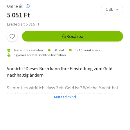
Online ár:
5 051 Ft
Eredeti ár: 5 316 Ft
Kosárba
Beszállítói készleten
50 pont
5 - 10 munkanap
Ingyenes átvétel Bookline boltokban
Vorsicht! Dieses Buch kann Ihre Einstellung zum Geld
nachhaltig ändern
Stimmt es wirklich, dass Zeit Geld ist? Welche Macht hat
Geld überhaupt? Nach welchen Gesetzen funktioniert
Reichtum? Geld fördert in unserer Gesellschaft eine
Lebensweise, die krank macht. Kaum jemand fragt sich, ob
mehr Geld auch mehr Wohlbefinden mit sich bringt.
Ruediger Dahlke deckt die psychologischen Hintergründe
unseres Umgangs mit Geld auf und rückt unsere Vorurteile