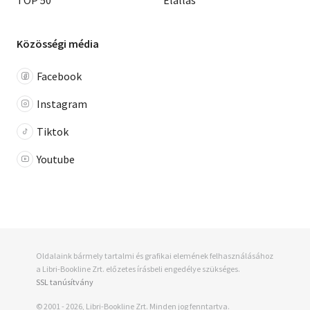
TOP 50
Elállás
Közösségi média
Facebook
Instagram
Tiktok
Youtube
Oldalaink bármely tartalmi és grafikai elemének felhasználásához
a Libri-Bookline Zrt. előzetes írásbeli engedélye szükséges.
SSL tanúsítvány
© 2001 - 2026, Libri-Bookline Zrt. Minden jog fenntartva.