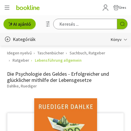
Üres
AI ajánló
Kategóriák
Könyv
Idegen nyelvű
Taschenbücher
Sachbuch, Ratgeber
Életmód, egészség
Ratgeber
Lebensführung allgemein
Erotika
Die Psychologie des Geldes - Erfolgreicher und
Gyermek- és ifjúsági
glücklicher mithilfe der Lebensgesetze
Dahlke, Ruediger
Hobbi, szabadidő
Irodalom
Művészet
Szakkönyv