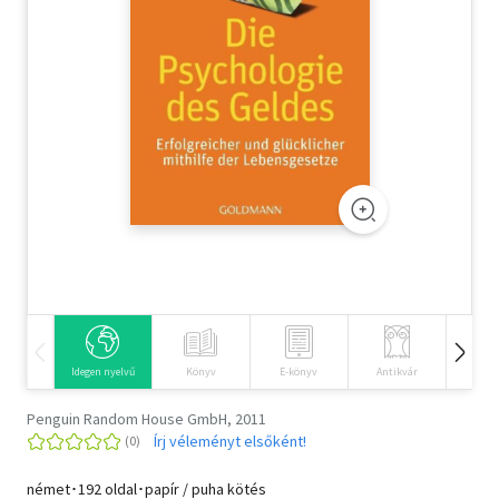
Szótár, nyelvkönyv
Tankönyv, segédkönyv
Társadalomtudomány
Természettudomány
Történelem
Vallás
Idegen nyelvű
Könyv
E-könyv
Antikvár
Hangos
Penguin Random House GmbH, 2011
Írj véleményt elsőként!
német･192 oldal･papír / puha kötés