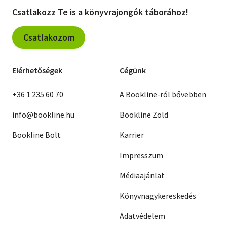
Csatlakozz Te is a könyvrajongók táborához!
Csatlakozom
Elérhetőségek
Cégünk
+36 1 235 60 70
A Bookline-ról bővebben
info@bookline.hu
Bookline Zöld
Bookline Bolt
Karrier
Impresszum
Médiaajánlat
Könyvnagykereskedés
Adatvédelem