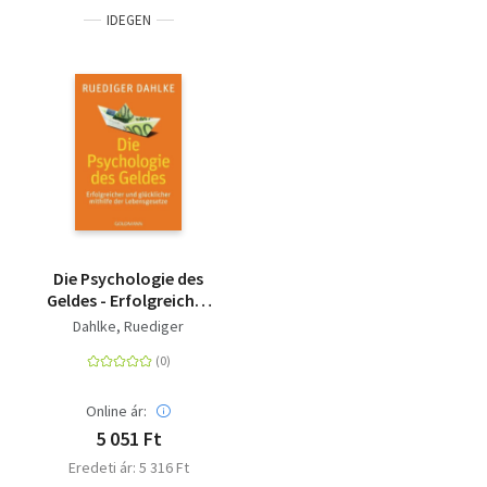
IDEGEN
Die Psychologie des
Geldes - Erfolgreicher
und glücklicher
Dahlke, Ruediger
mithilfe der
Lebensgesetze
Online ár:
5 051 Ft
Eredeti ár: 5 316 Ft