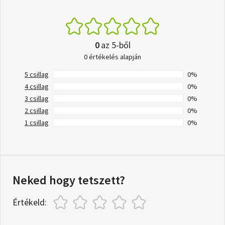
0
az 5-ből
0 értékelés alapján
5 csillag
0%
4 csillag
0%
3 csillag
0%
2 csillag
0%
1 csillag
0%
Neked hogy tetszett?
Értékeld: