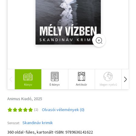
Szótár, nyelvkönyv
Tankönyv, segédkönyv
Társadalomtudomány
Természettudomány
Történelem
Vallás
Könyv
E-könyv
Antikvár
Idegen nyelvű
Hangos
Animus Kiadó, 2025
Olvasói vélemények (0)
Skandináv krimik
Sorozat:
360 oldal･füles, kartonált･ISBN:
9789636141622