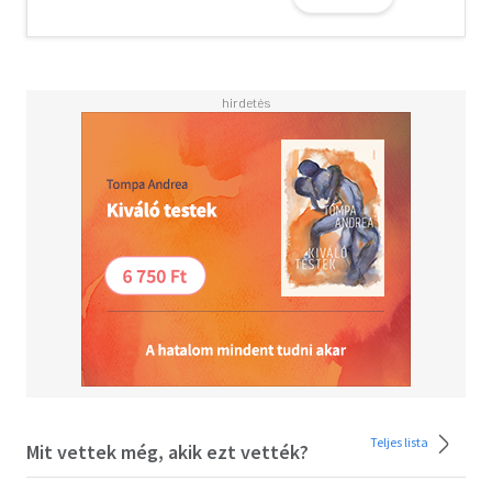
"Arne Dahl saját iskolát teremtett a svéd krimi
hagyományán belül. A nemzetközi szcénán játszódó
izgalmakat intelligenciával, feszültséggel és irodalmi
igényű írásmóddal ötvözi." - Lars Kepler
Teljes lista
Mit vettek még, akik ezt vették?