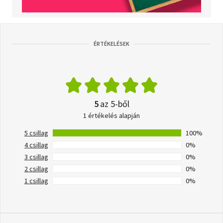
ÉRTÉKELÉSEK
5
az 5-ből
1 értékelés alapján
5 csillag
100%
4 csillag
0%
3 csillag
0%
2 csillag
0%
1 csillag
0%