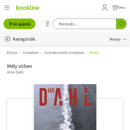
Üres
AI ajánló
Kategóriák
Könyv
Könyv
Irodalom
Szórakoztató irodalom
Krimi
Életmód, egészség
Mély vízben
Erotika
Arne Dahl
Gyermek- és ifjúsági
Hobbi, szabadidő
Irodalom
Művészet
Szakkönyv