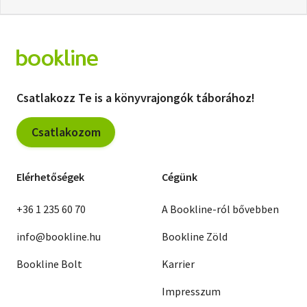
Csatlakozz Te is a könyvrajongók táborához!
Csatlakozom
Elérhetőségek
Cégünk
+36 1 235 60 70
A Bookline-ról bővebben
info@bookline.hu
Bookline Zöld
Bookline Bolt
Karrier
Impresszum