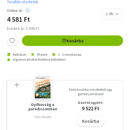
További részletek
Online ár:
4 581 Ft
Eredeti ár: 5 090 Ft
Kosárba
Raktáron
45 pont
1 - 2 munkanap
Ingyenes átvétel Bookline boltokban
Tedd kosárba mindkettőt egy
gombnyomással!
A kettő együtt:
Gyilkosság a
9 522 Ft
paradicsomban
Tom Hindle
Kosárba