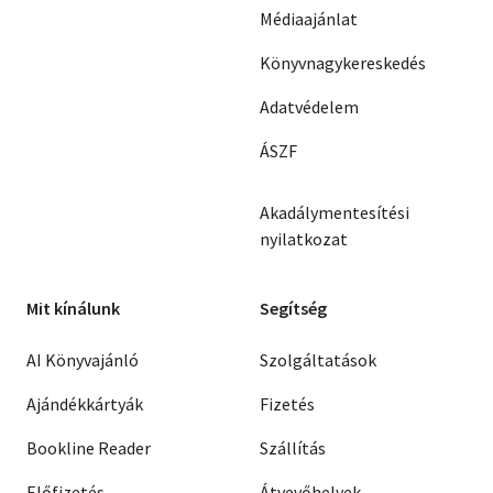
Médiaajánlat
Könyvnagykereskedés
Adatvédelem
ÁSZF
Akadálymentesítési
nyilatkozat
Mit kínálunk
Segítség
AI Könyvajánló
Szolgáltatások
Ajándékkártyák
Fizetés
Bookline Reader
Szállítás
Előfizetés
Átvevőhelyek