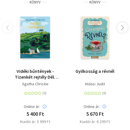
KÖNYV
KÖNYV
Vidéki bűntények -
Gyilkosság a révnél
Tizenkét rejtély Dél-
Angliából
Agatha Christie
Hidasi Judit
Online ár:
Online ár:
5 400 Ft
5 670 Ft
Kiadói ár: 5 999 Ft
Kiadói ár: 6 299 Ft