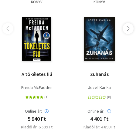
KÖNYV
KÖNYV
A tökéletes fiú
Zuhanás
Freida McFadden
Jozef Karika
Online ár:
Online ár:
5 940 Ft
4 401 Ft
Kiadói ár: 6 599 Ft
Kiadói ár: 4 890 Ft