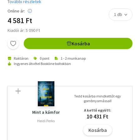
További részletek
Online ár:
4 581 Ft
Kiadói ár: 5 090 Ft
Kosárba
Raktáron
0 pont
1 - 2 munkanap
Ingyenes átvétel Bookline boltokban
Tedd kosárba mindkettőt egy
gombnyomással!
A kettő együtt:
Mint a kámfor
10 431 Ft
Heidi Perks
Kosárba