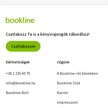
Csatlakozz Te is a könyvrajongók táborához!
Csatlakozom
Elérhetőségek
Cégünk
+36 1 235 60 70
A Bookline-ról bővebben
info@bookline.hu
Bookline Zöld
Bookline Bolt
Karrier
Impresszum