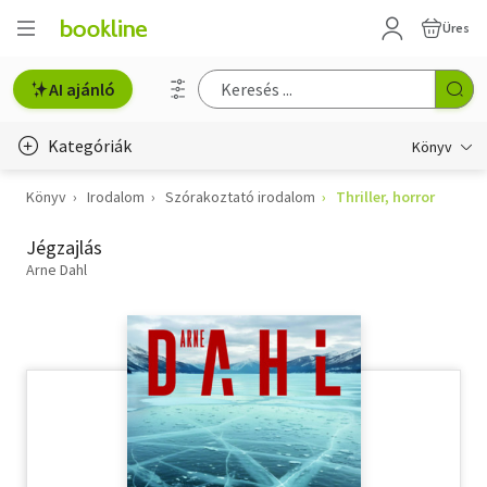
Üres
AI ajánló
Kategóriák
Könyv
Könyv
Irodalom
Szórakoztató irodalom
Thriller, horror
Életmód, egészség
Jégzajlás
Erotika
Arne Dahl
Gyermek- és ifjúsági
Hobbi, szabadidő
Irodalom
Művészet
Szakkönyv