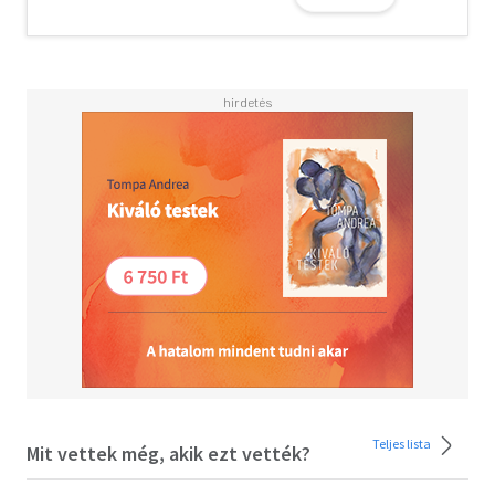
dolog tűnik biztosnak: valaki hamarosan újra ölni fog, és
nekik meg kell akadályozniuk.
A Berger-Blom-sorozat záró kötetének drámaian tetőző
cselekménye méltó befejezéssel kecsegteti a sorozat
rajongóit.
Teljes lista
Mit vettek még, akik ezt vették?