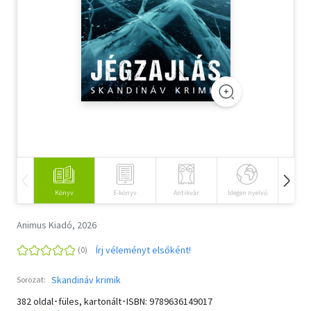
Szótár, nyelvkönyv
Tankönyv, segédkönyv
Társadalomtudomány
Természettudomány
Történelem
Vallás
Könyv
E-könyv
Antikvár
Idegen nyelvű
Hangos
Animus Kiadó, 2026
Írj véleményt elsőként!
Skandináv krimik
Sorozat:
382 oldal･füles, kartonált･ISBN:
9789636149017