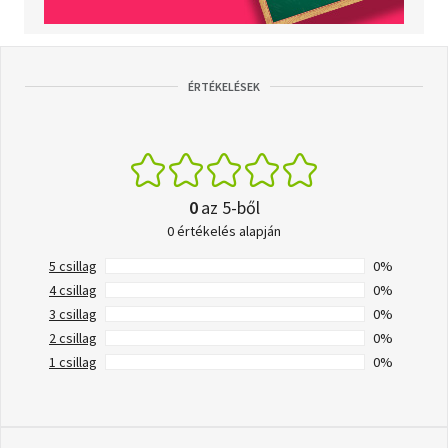
ÉRTÉKELÉSEK
0
az 5-ből
0 értékelés alapján
5 csillag
0%
4 csillag
0%
3 csillag
0%
2 csillag
0%
1 csillag
0%