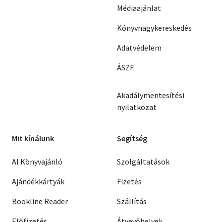
Médiaajánlat
Könyvnagykereskedés
Adatvédelem
ÁSZF
Akadálymentesítési
nyilatkozat
Mit kínálunk
Segítség
AI Könyvajánló
Szolgáltatások
Ajándékkártyák
Fizetés
Bookline Reader
Szállítás
Előfizetés
Átvevőhelyek