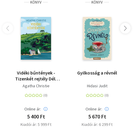
KÖNYV
KÖNYV
Vidéki bűntények -
Gyilkosság a révnél
Tizenkét rejtély Dél-
Angliából
Agatha Christie
Hidasi Judit
Online ár:
Online ár:
5 400 Ft
5 670 Ft
Kiadói ár: 5 999 Ft
Kiadói ár: 6 299 Ft