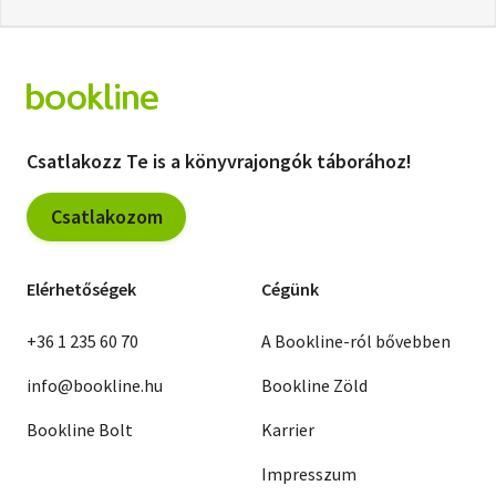
Csatlakozz Te is a könyvrajongók táborához!
Csatlakozom
Elérhetőségek
Cégünk
+36 1 235 60 70
A Bookline-ról bővebben
info@bookline.hu
Bookline Zöld
Bookline Bolt
Karrier
Impresszum