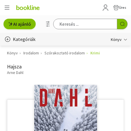
Üres
AI ajánló
Kategóriák
Könyv
Könyv
Irodalom
Szórakoztató irodalom
Krimi
Életmód, egészség
Hajsza
Erotika
Arne Dahl
Gyermek- és ifjúsági
Hobbi, szabadidő
Irodalom
Művészet
Szakkönyv