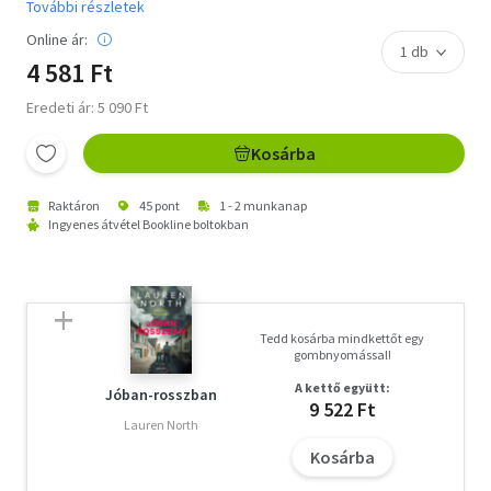
További részletek
Online ár:
4 581 Ft
Eredeti ár: 5 090 Ft
Kosárba
Raktáron
45 pont
1 - 2 munkanap
Ingyenes átvétel Bookline boltokban
Tedd kosárba mindkettőt egy
gombnyomással!
A kettő együtt:
Jóban-rosszban
9 522 Ft
Lauren North
Kosárba