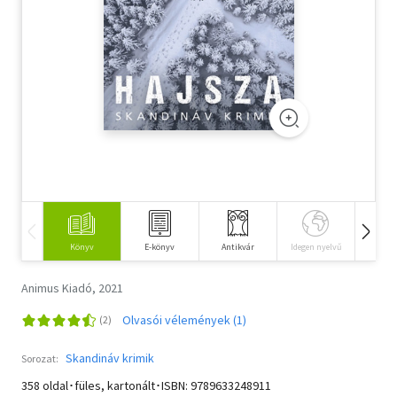
Szótár, nyelvkönyv
Tankönyv, segédkönyv
Társadalomtudomány
Természettudomány
Történelem
Vallás
Könyv
E-könyv
Antikvár
Idegen nyelvű
Hangos
Animus Kiadó, 2021
Olvasói vélemények (1)
Skandináv krimik
Sorozat:
358 oldal･füles, kartonált･ISBN:
9789633248911