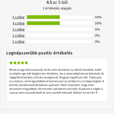
4.5
az 5-ből
2 értékelés alapján
5 csillag
50%
4 csillag
50%
3 csillag
0%
2 csillag
0%
1 csillag
0%
Legnépszerűbb pozitív értékelés
Mivel ez egy könyvsorozat, és én nem olvastam az előző részeket, ezért
az elején egy-két dolgot nem értettem, de a sztori elég hamar beindult, és
végig fenntartotta a kíváncsiságomat. Nagyon izgalmas volt. Tipikusan
az a könyv, amit együltében ki tud olvasni az ember, ha az ideje engedi. A
krimik szerelmeseinek bátran ajánlom. Nem mondom, hogy nem
olvastam még jobbat, de minden volt benne ami kell, és persze a végén a
csavar sem maradhatott el, ami szintén tetszett. Nálam ez simán 5*