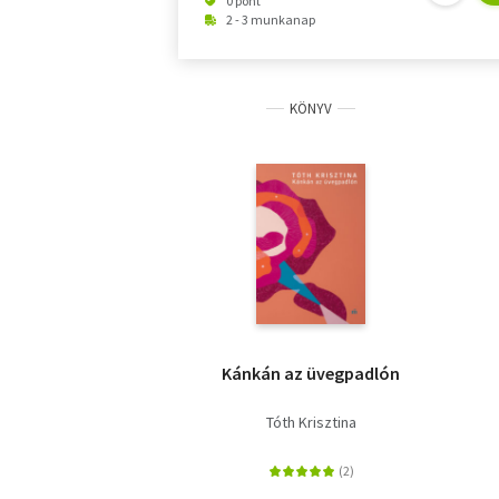
0 pont
2 - 3 munkanap
KÖNYV
Kánkán az üvegpadlón
Tóth Krisztina