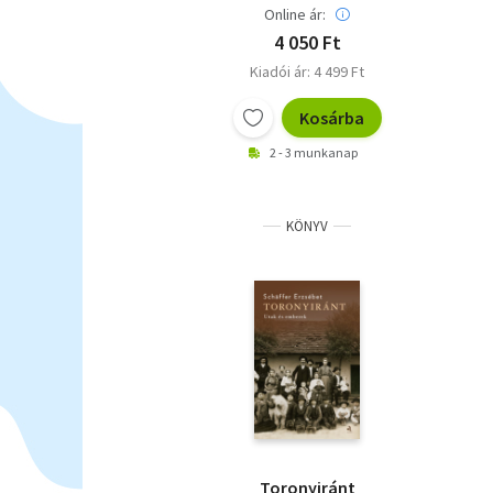
Online ár:
4 050 Ft
Kiadói ár: 4 499 Ft
Kosárba
2 - 3 munkanap
KÖNYV
Toronyiránt