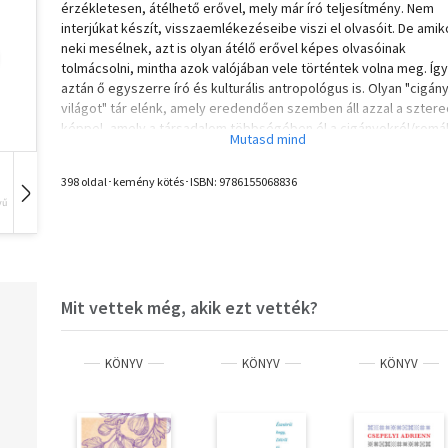
érzékletesen, átélhető erővel, mely már író teljesítmény. Nem
interjúkat készít, visszaemlékezéseibe viszi el olvasóit. De amik
neki mesélnek, azt is olyan átélő erővel képes olvasóinak
tolmácsolni, mintha azok valójában vele történtek volna meg. Így
aztán ő egyszerre író és kulturális antropológus is. Olyan "cigán
világot" tár elénk, amely eredendően szemben áll azzal a sztere
képpel, amely a társadalom többségében él a cigányokról/romák
Szerethető, mondhatnánk alsó-középosztályi világ tárul elénk, s
az írói szöveget erősítik Ilona családi képei is. A Magyarország
398 oldal･kemény kötés･ISBN:
9786155068836
Felfedezése Alapítvány azért is karolta fel és támogatta e könyv
vű
Hangoskönyv
Film
Zene
mert már a Megcsókolt élet kötetben érezhető volt, hogy az író
lett visszaemlékező és mesélő olyat tud, amit egy külső szemlé
még ha nagyon törekszik is rá, ilyen hitelesen nem tudja elénk tá
valójában a "mi világunkkal" mégis csak azonos világot.
Mit vettek még, akik ezt vették?
Szuhay Péter
KÖNYV
KÖNYV
KÖNYV
Czibak Ilona természetesen Író! Nem a megélhetési, nem a
mindenkori kánonhoz dörgölődző, nem a melldöngető, nem a
sztárírók sorából való, hanem a szerény küldetéses, aki a sors ál
rámért feladatát maradéktalanul teljesíti. Kincset találtunk a