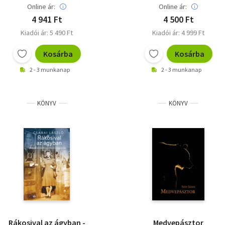
Online ár:
Online ár:
4 941 Ft
4 500 Ft
Kiadói ár: 5 490 Ft
Kiadói ár: 4 999 Ft
Kosárba
Kosárba
2 - 3 munkanap
2 - 3 munkanap
KÖNYV
KÖNYV
Rákosival az ágyban -
Medvepásztor