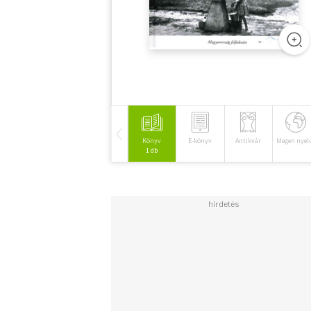
Könyv
E-könyv
Antikvár
Idegen nyel
1 db