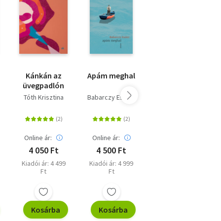
zág
Kánkán az
Apám meghal
A mérgezett
üvegpadlón
nő
n
Tóth Krisztina
Babarczy Eszter
Babarczy Eszter
Online ár:
Online ár:
Online ár:
4 050 Ft
4 500 Ft
3 240 Ft
Kiadói ár: 4 499
Kiadói ár: 4 999
Eredeti ár: 3 599
Ft
Ft
Ft
Kosárba
Kosárba
Kosárba