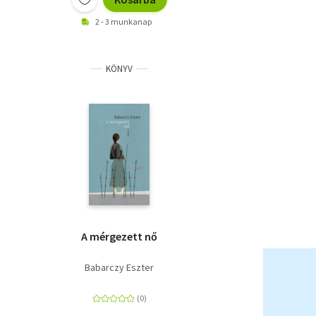
2 - 3 munkanap
KÖNYV
A mérgezett nő
Babarczy Eszter