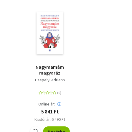
Nagymamám
magyaráz
Csepelyi Adrienn
Online ár:
5 841 Ft
Kiadói ár: 6 490 Ft
Kosárba