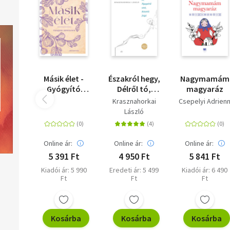
személyében, amelyet most örömmel adunk közre a Magyarors
felfedezése sorozat legújabb részeként.
a Kiadó
Olvasd el mások véleményét is!
Másik élet -
Északról hegy,
Nagymamám
Gyógyító
Délről tó,
magyaráz
történetek
Nyugatról
Krasznahorkai
Csepelyi Adrien
utak, Keletről
László
folyó
Online ár:
Online ár:
Online ár:
5 391 Ft
4 950 Ft
5 841 Ft
Kiadói ár: 5 990
Eredeti ár: 5 499
Kiadói ár: 6 490
Ft
Ft
Ft
Kosárba
Kosárba
Kosárba