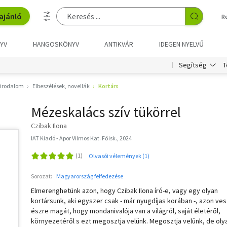
ajánló
R
YV
HANGOSKÖNYV
ANTIKVÁR
IDEGEN NYELVŰ
T
Segítség
 irodalom
Elbeszélések, novellák
Kortárs
Mézeskalács szív tükörrel
Czibak Ilona
IAT Kiadó - Apor Vilmos Kat. Főisk., 2024
Olvasói vélemények (1)
Sorozat:
Magyarország felfedezése
Elmerenghetünk azon, hogy Czibak Ilona író-e, vagy egy olyan
kortársunk, aki egyszer csak - már nyugdíjas korában -, azon ves
észre magát, hogy mondanivalója van a világról, saját életéről,
környezetéről s ezt megosztja velünk. Megosztja velünk, de oly