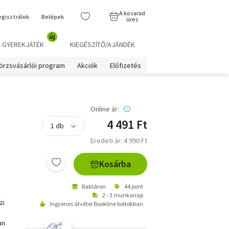
A kosarad
egisztrálok
Belépek
üres
új
GYEREKJÁTÉK
KIEGÉSZÍTŐ/AJÁNDÉK
örzsvásárlói program
Akciók
Előfizetés
Online ár:
4 491 Ft
Eredeti ár: 4 990 Ft
Kosárba
Raktáron
44 pont
2 - 3 munkanap
zi
Ingyenes átvétel Bookline boltokban
an