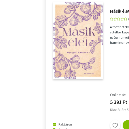
Másik éle
A történetek
sötétbe, ka
gyógyírt nyú
harminc novel
történetek ...
Online ár:
5 391 Ft
Kiadói ár: 
Raktáron