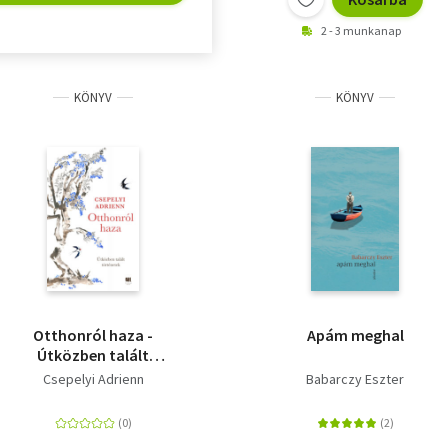
2 - 3 munkanap
KÖNYV
KÖNYV
Otthonról haza -
Apám meghal
Útközben talált
történetek
Csepelyi Adrienn
Babarczy Eszter