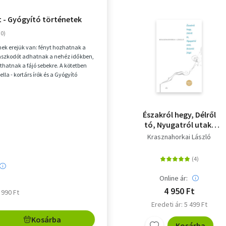
t - Gyógyító történetek
nek erejük van: fényt hozhatnak a
paszkodót adhatnak a nehéz időkben,
jthatnak a fájó sebekre. A kötetben
la - kortárs írók és a Gyógyító
Északról hegy, Délről
tó, Nyugatról utak,
Keletről folyó
Krasznahorkai László
Online ár:
4 950 Ft
5 990 Ft
Eredeti ár: 5 499 Ft
Kosárba
Kosárba