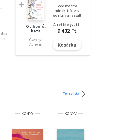
Tedd kosárba
or
mindkettőt egy
gombnyomással!
A kettő együtt:
Otthonról
y
9 432 Ft
haza
otip
ról.
Csepelyi
Kosárba
Adrienn
 ezt
et,
vá
lő
rni a
Teljes lista
KÖNYV
KÖNYV
KÖNYV
tal