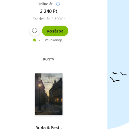
Online ár:
3 240 Ft
Eredeti ár: 3 599 Ft
Kosárba
2 - 3 munkanap
KÖNYV
Buda & Pest -