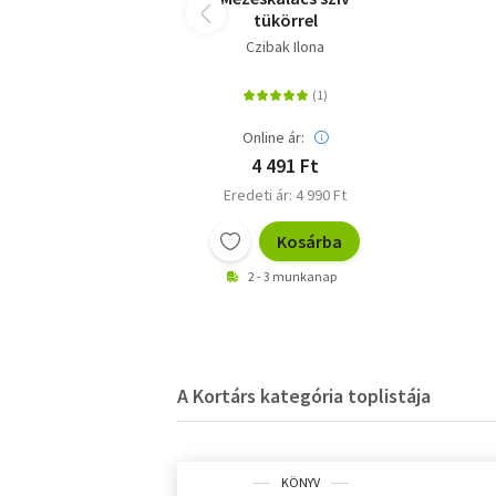
tükörrel
Czibak Ilona
Online ár:
4 491 Ft
Eredeti ár: 4 990 Ft
Kosárba
2 - 3 munkanap
A Kortárs kategória toplistája
KÖNYV