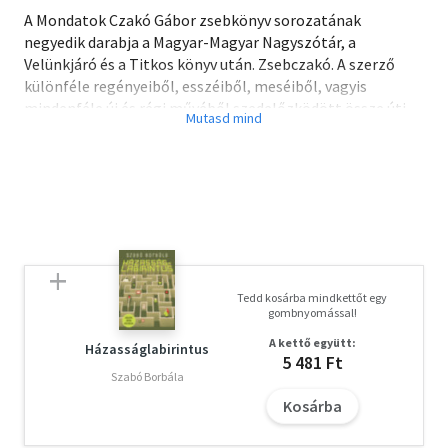
A Mondatok Czakó Gábor zsebkönyv sorozatának
negyedik darabja a Magyar-Magyar Nagyszótár, a
Velünkjáró és a Titkos könyv után. Zsebczakó. A szerző
különféle regényeiből, esszéiből, meséiből, vagyis
mindenféle új és régi művéből szedelőzködött össze úti
olvasmánynak. Bárhol föl lehet ütni, s egy pillantásal ki
lehet belőle kapni egy ízlelgetni való mondatot. Olyan
emberek számára készült, akik tisztelik a szavakat és a
gondolatokat: az ilyen olvasókat a szavak és a gondolatok
is megbecsülik.
Tedd kosárba mindkettőt egy
gombnyomással!
A kettő együtt:
Házasságlabirintus
5 481 Ft
Szabó Borbála
Kosárba