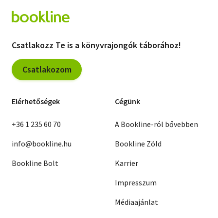
Csatlakozz Te is a könyvrajongók táborához!
Csatlakozom
Elérhetőségek
Cégünk
+36 1 235 60 70
A Bookline-ról bővebben
info@bookline.hu
Bookline Zöld
Bookline Bolt
Karrier
Impresszum
Médiaajánlat