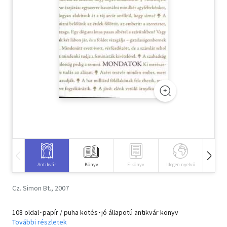
Szótár, nyelvkönyv
Tankönyv, segédkönyv
Társadalomtudomány
Természettudomány
Történelem
Vallás
Antikvár
Könyv
E-könyv
Idegen nyelvű
Hangos
Cz. Simon Bt., 2007
108 oldal･papír / puha kötés･jó állapotú antikvár könyv
További részletek