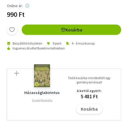
Online ár:
990 Ft
Kosárba
Beszállítói készleten
9 pont
4 - 6 munkanap
Ingyenes átvétel Bookline boltokban
Tedd kosárba mindkettőt egy
gombnyomással!
A kettő együtt:
Házasságlabirintus
5 481 Ft
Szabó Borbála
Kosárba