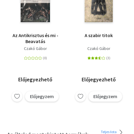
Az Antikrisztus és mi -
A szabir titok
Beavatás
Czakó Gábor
Czakó Gábor
Előjegyezhető
Előjegyezhető
Előjegyzem
Előjegyzem
Teljes lista