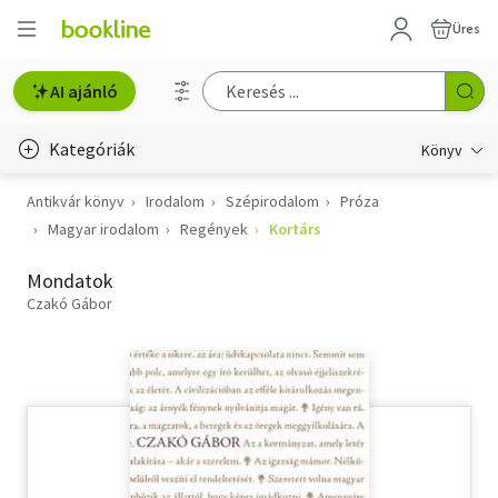
Üres
AI ajánló
Kategóriák
Könyv
Antikvár könyv
Irodalom
Szépirodalom
Próza
Életmód, egészség
Magyar irodalom
Regények
Kortárs
Erotika
Mondatok
Gyermek- és ifjúsági
Czakó Gábor
Hobbi, szabadidő
Irodalom
Művészet
Szakkönyv