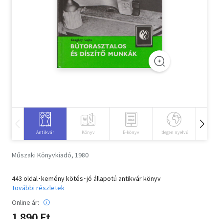
Szótár, nyelvkönyv
Tankönyv, segédkönyv
Társadalomtudomány
Természettudomány
Történelem
Vallás
Antikvár
Könyv
E-könyv
Idegen nyelvű
Hangos
Műszaki Könyvkiadó, 1980
443 oldal･kemény kötés･jó állapotú antikvár könyv
További részletek
Online ár:
1 890 Ft