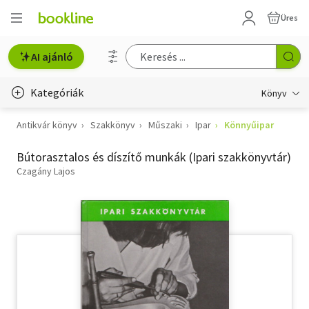
Üres
AI ajánló
Kategóriák
Könyv
Antikvár könyv
Szakkönyv
Műszaki
Ipar
Könnyűipar
Életmód, egészség
Bútorasztalos és díszítő munkák (Ipari szakkönyvtár)
Erotika
Czagány Lajos
Gyermek- és ifjúsági
Hobbi, szabadidő
Irodalom
Művészet
Szakkönyv