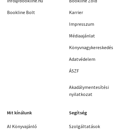
info@bookline.hu
Bookline Zöld
Bookline Bolt
Karrier
Impresszum
Médiaajánlat
Könyvnagykereskedés
Adatvédelem
ÁSZF
Akadálymentesítési
nyilatkozat
Mit kínálunk
Segítség
AI Könyvajánló
Szolgáltatások