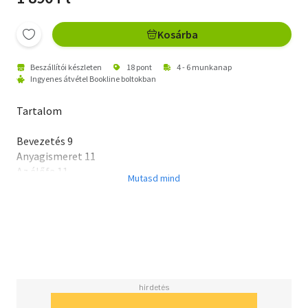
Kosárba
Beszállítói készleten
18 pont
4 - 6 munkanap
Ingyenes átvétel Bookline boltokban
Tartalom
Bevezetés 9
Anyagismeret 11
Az élőfa 11
A fa 11
Fatermékek osztályozása 18
A fűrészáru hibái 32
A fa fizikai tulajdonságai 35
Faanyagok szilárdsága 43
Bútorkészítés 48
Szerszámok és gépek 48
Kéziszerszámok 48
Gépek és gépi eszközök 64