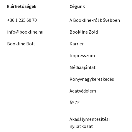
Elérhetőségek
Cégünk
+36 1 235 60 70
A Bookline-ról bővebben
info@bookline.hu
Bookline Zöld
Bookline Bolt
Karrier
Impresszum
Médiaajánlat
Könyvnagykereskedés
Adatvédelem
ÁSZF
Akadálymentesítési
nyilatkozat