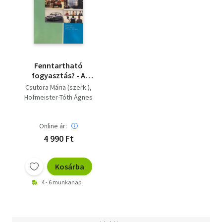
Fenntartható
fogyasztás? - A
fenntartható
Csutora Mária (szerk.)
fogyasztás gazdasági
Hofmeister-Tóth Ágnes
kérdései -
Szöveggyűjtemény
Online ár:
4 990 Ft
Kosárba
4 - 6 munkanap