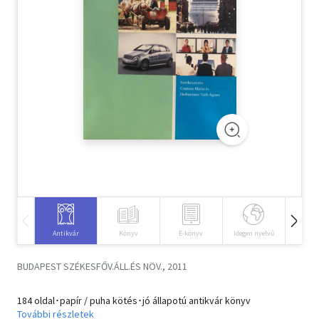
Szótár, nyelvkönyv
Tankönyv, segédkönyv
Társadalomtudomány
Természettudomány
Történelem
Vallás
Antikvár
Könyv
E-könyv
Idegen nyelvű
Hangos
BUDAPEST SZÉKESFŐV.ÁLL.ÉS NÖV., 2011
184 oldal･papír / puha kötés･jó állapotú antikvár könyv
További részletek