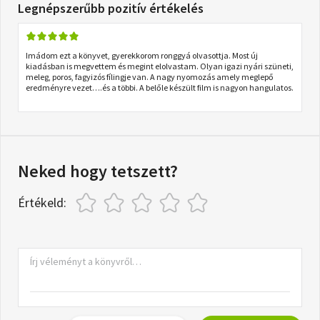
Legnépszerűbb pozitív értékelés
Imádom ezt a könyvet, gyerekkorom ronggyá olvasottja. Most új
kiadásban is megvettem és megint elolvastam. Olyan igazi nyári szüneti,
meleg, poros, fagyizós fílingje van. A nagy nyomozás amely meglepő
eredményre vezet….és a többi. A belőle készült film is nagyon hangulatos.
Neked hogy tetszett?
Értékeld: