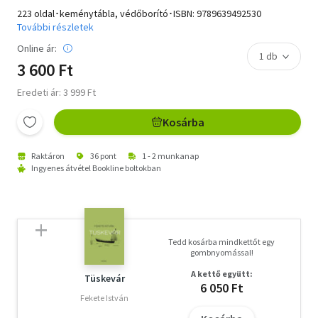
223 oldal･keménytábla, védőborító･ISBN:
9789639492530
További részletek
Online ár:
3 600 Ft
Eredeti ár: 3 999 Ft
Kosárba
Raktáron
36 pont
1 - 2 munkanap
Ingyenes átvétel Bookline boltokban
Tedd kosárba mindkettőt egy
gombnyomással!
A kettő együtt:
Tüskevár
6 050 Ft
Fekete István