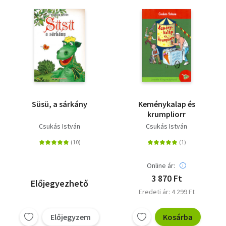
Süsü, a sárkány
Keménykalap és
krumpliorr
Csukás István
Csukás István
Online ár:
3 870 Ft
Előjegyezhető
Eredeti ár: 4 299 Ft
Előjegyzem
Kosárba