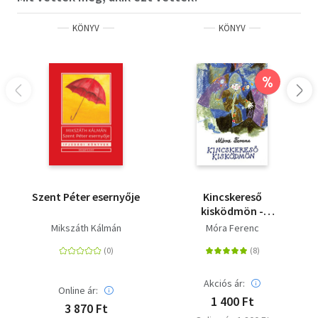
KÖNYV
KÖNYV
%
Szent Péter esernyője
Kincskereső
kisködmön -
Puhatábla
Mikszáth Kálmán
Móra Ferenc
Akciós ár:
Online ár:
1 400 Ft
3 870 Ft