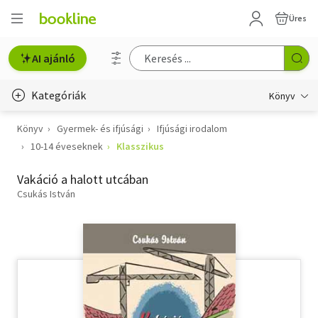
Üres
AI ajánló
Kategóriák
Könyv
Könyv
Gyermek- és ifjúsági
Ifjúsági irodalom
Életmód, egészség
10-14 éveseknek
Klasszikus
Erotika
Vakáció a halott utcában
Gyermek- és ifjúsági
Csukás István
Hobbi, szabadidő
Irodalom
Művészet
Szakkönyv