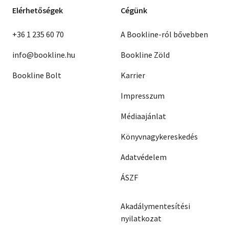
Elérhetőségek
Cégünk
+36 1 235 60 70
A Bookline-ról bővebben
info@bookline.hu
Bookline Zöld
Bookline Bolt
Karrier
Impresszum
Médiaajánlat
Könyvnagykereskedés
Adatvédelem
ÁSZF
Akadálymentesítési
nyilatkozat