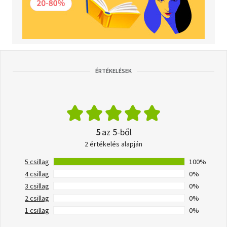
ÉRTÉKELÉSEK
5
az 5-ből
2 értékelés alapján
5 csillag
100%
4 csillag
0%
3 csillag
0%
2 csillag
0%
1 csillag
0%