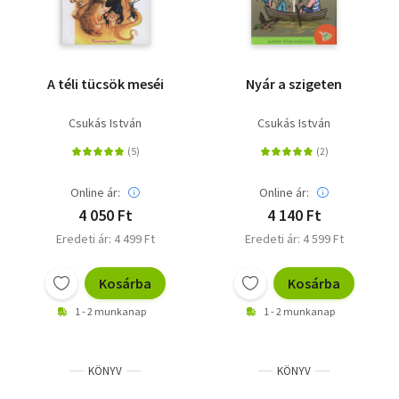
A téli tücsök meséi
Nyár a szigeten
Csukás István
Csukás István
Online ár:
Online ár:
4 050 Ft
4 140 Ft
Eredeti ár: 4 499 Ft
Eredeti ár: 4 599 Ft
Kosárba
Kosárba
1 - 2 munkanap
1 - 2 munkanap
KÖNYV
KÖNYV