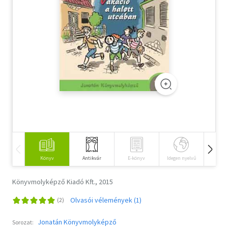
Szótár, nyelvkönyv
Tankönyv, segédkönyv
Társadalomtudomány
Természettudomány
Történelem
Vallás
Könyv
Antikvár
E-könyv
Idegen nyelvű
Hangos
Könyvmolyképző Kiadó Kft., 2015
Olvasói vélemények (1)
Jonatán Könyvmolyképző
Sorozat: