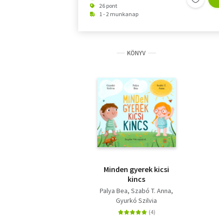
26 pont
1 - 2 munkanap
KÖNYV
Minden gyerek kicsi
kincs
Palya Bea
Szabó T. Anna
Gyurkó Szilvia