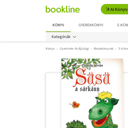
AI Könyv
KÖNYV
GYEREKKÖNYV
E-KÖN
Kategóriák
Könyv
Gyermek- és ifjúsági
Mesekönyvek
3-6 év