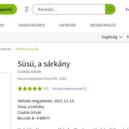
ajánló
R
YV
HANGOSKÖNYV
ANTIKVÁR
IDEGEN NYELVŰ
T
Segítség
eseknek
Kortárs mesék
Süsü, a sárkány
Csukás István
Könyvmolyképző Kiadó Kft., 2012
Olvasói vélemények (7)
Várható megjelenés: 2012. 12. 15.
Süsü, a sárkány
Csukás István
Becsült ár: 4 899 Ft