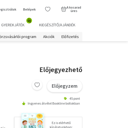
A kosarad
egisztrálok
Belépek
üres
új
GYEREKJÁTÉK
KIEGÉSZÍTŐ/AJÁNDÉK
örzsvásárlói program
Akciók
Előfizetés
Előjegyezhető
Előjegyzem
45 pont
Ingyenes átvétel Bookline boltokban
Ez is elérhető
kínálatunkban: