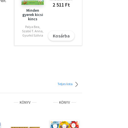
lót.
2 511 Ft
Minden
gyerek kicsi
kincs
Palya Bea,
Szabó T. Anna,
si
Kosárba
Gyurkó Szilvia
t a
Süsü!
ndává
ágya,
ő-fő
Teljes lista
s a
KÖNYV
KÖNYV
KÖNYV
ÚJ