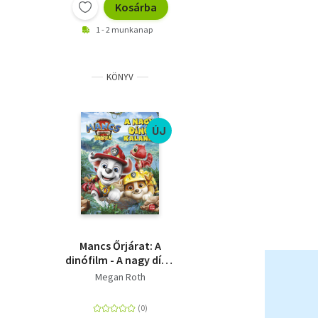
Kosárba
1 - 2 munkanap
KÖNYV
ÚJ
Mancs Őrjárat: A
dinófilm - A nagy dínó
kaland - Mesekönyv a
Megan Roth
mozifilm alapján