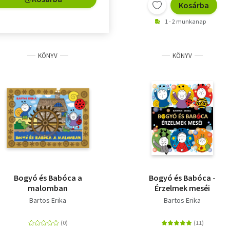
Kosárba
1 - 2 munkanap
KÖNYV
KÖNYV
Bogyó és Babóca a
Bogyó és Babóca -
malomban
Érzelmek meséi
Bartos Erika
Bartos Erika