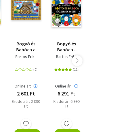
Bogyó és
Bogyó és
Mancs
Babóca a
Babóca -
Őrjárat: A
malomban
Érzelmek
dinófilm - A
Bartos Erika
Bartos Erika
Megan Roth
meséi
nagy dínó
kaland -
Mesekönyv a
mozifilm
alapján
Online ár:
Online ár:
Online ár:
2 601 Ft
6 291 Ft
2 700 Ft
Eredeti ár: 2 890
Kiadói ár: 6 990
Eredeti ár: 2 999
Ft
Ft
Ft