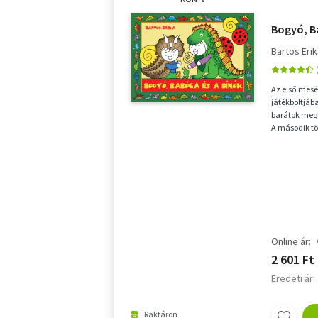
Bogyó, B
Bartos Eri
Az első mesé
játékboltjába
barátok megle
A második t
dínójelmezbe
Online ár:
2 601 Ft
Eredeti ár:
Raktáron