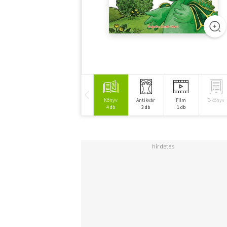
Könyv
Antikvár
Film
E-könyv
4 db
3 db
1 db