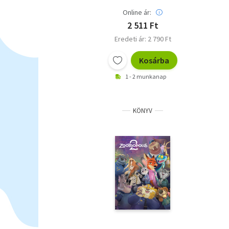
Online ár:
2 511 Ft
Eredeti ár: 2 790 Ft
Kosárba
1 - 2 munkanap
KÖNYV