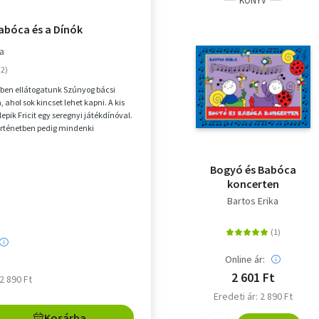
KÖNYV
abóca és a Dínók
ka
ben ellátogatunk Szúnyog bácsi
, ahol sok kincset lehet kapni. A kis
pik Fricit egy seregnyi játékdínóval.
örténetben pedig mindenki
 bú...
Bogyó és Babóca
koncerten
Bartos Erika
Online ár:
2 601 Ft
 2 890 Ft
Eredeti ár: 2 890 Ft
Kosárba