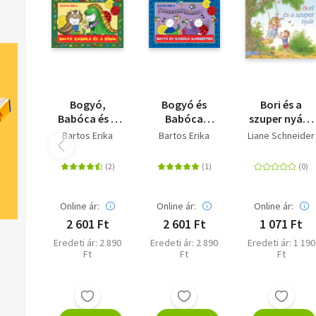
Bogyó,
Bogyó és
Bori és a
Babóca és a
Babóca
szuper nyár -
Dínók
koncerten
Barátnőm,
Bartos Erika
Bartos Erika
Liane Schneider
Bori 57.
Online ár:
Online ár:
Online ár:
2 601 Ft
2 601 Ft
1 071 Ft
Eredeti ár: 2 890
Eredeti ár: 2 890
Eredeti ár: 1 190
Ft
Ft
Ft