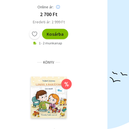
Online ár:
2 700 Ft
Eredeti ár: 2 999 Ft
Kosárba
1 - 2 munkanap
KÖNYV
%