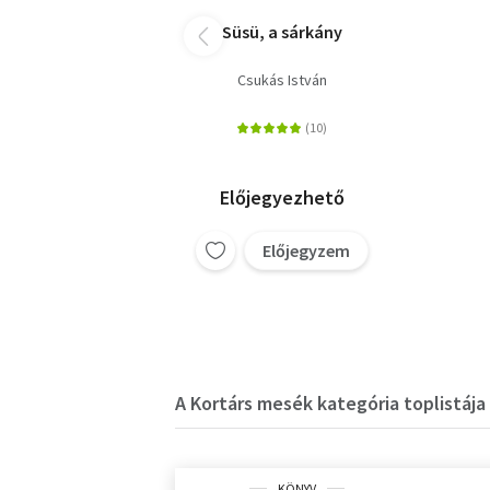
Süsü, a sárkány
Csukás István
Előjegyezhető
Előjegyzem
A Kortárs mesék kategória toplistája
KÖNYV