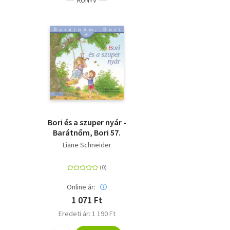
KÖNYV
Bori és a szuper nyár -
Barátnőm, Bori 57.
Liane Schneider
Online ár:
1 071 Ft
Eredeti ár: 1 190 Ft