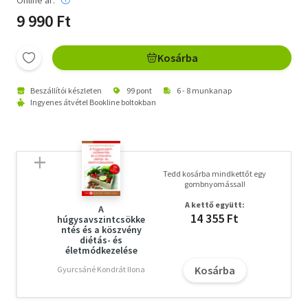
9 990 Ft
Kosárba
Beszállítói készleten
99 pont
6 - 8 munkanap
Ingyenes átvétel Bookline boltokban
Tedd kosárba mindkettőt egy
gombnyomással!
A kettő együtt:
A
14 355 Ft
húgysavszintcsökke
ntés és a köszvény
diétás- és
életmódkezelése
Kosárba
Gyurcsáné Kondrát Ilona