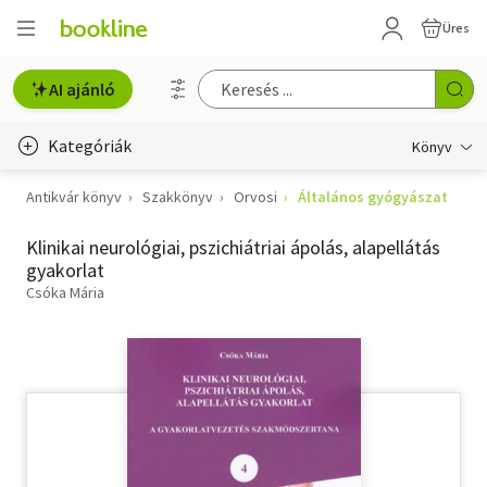
Üres
AI ajánló
Kategóriák
Könyv
Antikvár könyv
Szakkönyv
Orvosi
Általános gyógyászat
Életmód, egészség
Klinikai neurológiai, pszichiátriai ápolás, alapellátás
Erotika
gyakorlat
Gyermek- és ifjúsági
Csóka Mária
Hobbi, szabadidő
Irodalom
Művészet
Szakkönyv