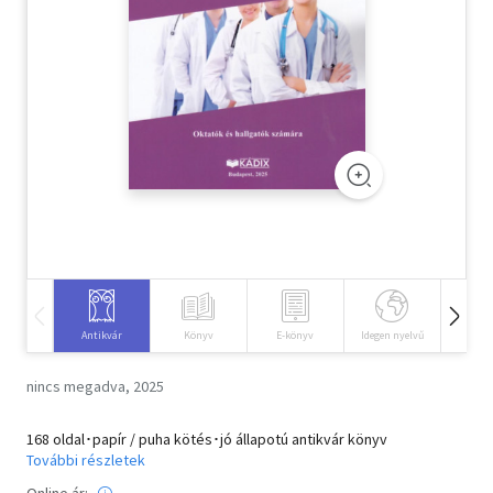
Szótár, nyelvkönyv
Tankönyv, segédkönyv
Társadalomtudomány
Természettudomány
Történelem
Vallás
Antikvár
Könyv
E-könyv
Idegen nyelvű
Hangos
nincs megadva, 2025
168 oldal･papír / puha kötés･jó állapotú antikvár könyv
További részletek
Online ár: