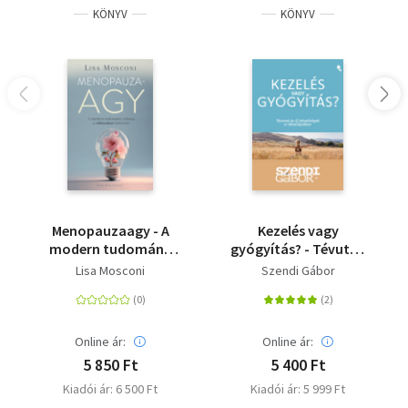
KÖNYV
KÖNYV
Menopauzaagy - A
Kezelés vagy
modern tudomány
gyógyítás? - Tévutak
válasza a változókor
és új lehetőségek a
Lisa Mosconi
Szendi Gábor
tüneteire
rákterápiában
Online ár:
Online ár:
5 850 Ft
5 400 Ft
Kiadói ár: 6 500 Ft
Kiadói ár: 5 999 Ft