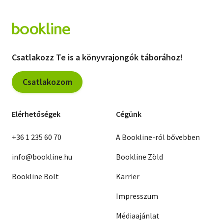
Csatlakozz Te is a könyvrajongók táborához!
Csatlakozom
Elérhetőségek
Cégünk
+36 1 235 60 70
A Bookline-ról bővebben
info@bookline.hu
Bookline Zöld
Bookline Bolt
Karrier
Impresszum
Médiaajánlat