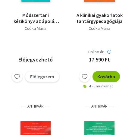
Módszertani
A klinikai gyakorlatok
kézikönyv az ápolási
tantárgypedagógiája
gyakorlatok
Csóka Mária
Csóka Mária
vezetéséhez Diplomás
ápoló képzés
Online ár:
Előjegyezhető
17 590 Ft
Előjegyzem
Kosárba
4 - 6 munkanap
ANTIKVÁR
ANTIKVÁR