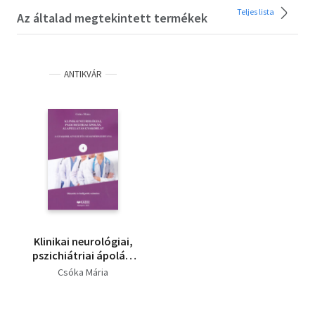
Teljes lista
Az általad megtekintett termékek
ANTIKVÁR
Klinikai neurológiai,
pszichiátriai ápolás,
alapellátás gyakorlat
Csóka Mária