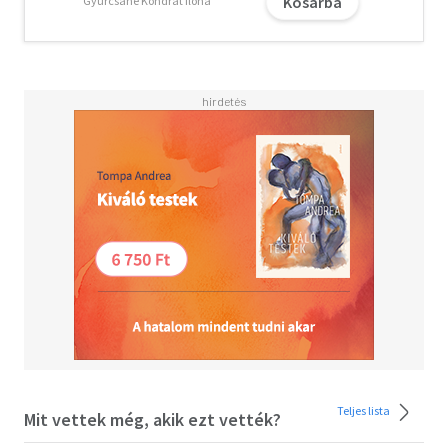
gyakorlatvezetés tantárgypedagógiája című önálló könyv,
Kosárba
Gyurcsáné Kondrát Ilona
amelyben a gyakorlatvezetésre történő felkészülés
lépései, a gyakorlatok hatékonyságát biztosító didaktikai
feladatok, a tanítás-tanulás módszerei és a
hallgatói/tanulói munka ellenőrzésének, értékelésének
módjai találhatók.
Az ápolási gyakorlatok checklistái mellé ajánlott
óratervek a legújabb Képzési Kimeneti Követelményekre
(KKK) épülnek, az egyes fejezetekhez tartozó Elméleti
összefoglalók a gyakorlatvezetők és a hallgatók/tanulók
vizsgákra történő felkészülését is segítik.
Teljes lista
Mit vettek még, akik ezt vették?