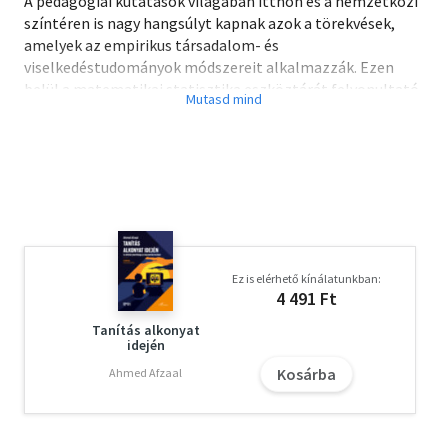
A pedagógiai kutatások világában itthon és a nemzetközi
színtéren is nagy hangsúlyt kapnak azok a törekvések,
amelyek az empirikus társadalom- és
viselkedéstudományok módszereit alkalmazzák. Ezen
belül a matematikai statisztika eszköztárát felvonultató
kutatásokban kap kiemelkedő szerepet a mintavétel
szabályszerűségeinek ismerete és alkalmazása. A
Kutatás-Módszertani Kiskönyvtárnak ebben a kötetében
a kvantitatív pedagógiai kutatások mintavételének
elméletét és gyakorlatát mutatjuk be, igyekezvén
egyszerre szem előtt tartani az olvasmányosság és a
tankönyvi jelleg követelményeit.
Ez is elérhető kínálatunkban:
4 491 Ft
Tanítás alkonyat
idején
Kosárba
Ahmed Afzaal