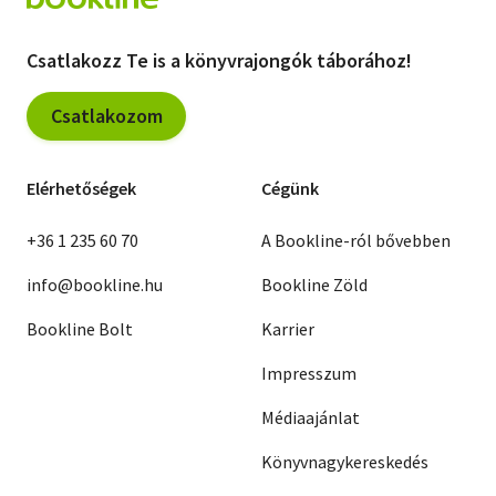
Csatlakozz Te is a könyvrajongók táborához!
Csatlakozom
Elérhetőségek
Cégünk
+36 1 235 60 70
A Bookline-ról bővebben
info@bookline.hu
Bookline Zöld
Bookline Bolt
Karrier
Impresszum
Médiaajánlat
Könyvnagykereskedés