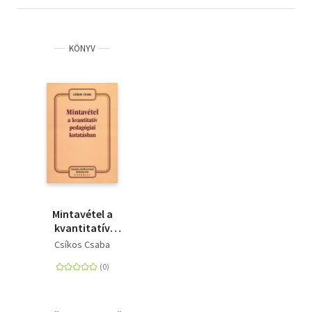
KÖNYV
Mintavétel a
kvantitatív
pedagógiai
Csíkos Csaba
kutatásban