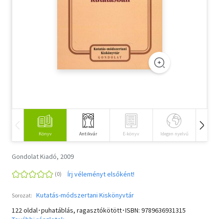
Szótár, nyelvkönyv
Tankönyv, segédkönyv
Társadalomtudomány
Természettudomány
Történelem
Vallás
Könyv
Antikvár
E-könyv
Idegen nyelvű
Hangos
Gondolat Kiadó, 2009
Írj véleményt elsőként!
Kutatás-módszertani Kiskönyvtár
Sorozat:
122 oldal･puhatáblás, ragasztókötött･ISBN:
9789636931315