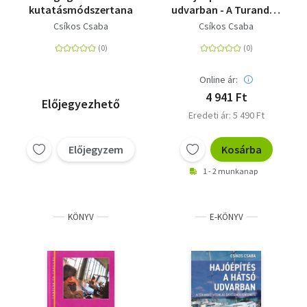
kutatásmódszertana
udvarban - A Turandot
vitorlás építésének
Csíkos Csaba
Csíkos Csaba
története
Online ár:
4 941 Ft
Előjegyezhető
Eredeti ár: 5 490 Ft
Előjegyzem
Kosárba
1 - 2 munkanap
KÖNYV
E-KÖNYV