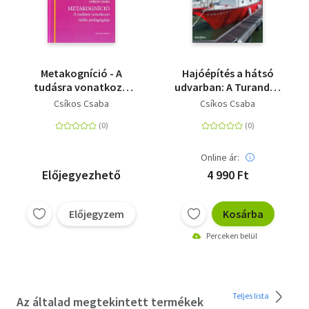
Metakogníció - A
Hajóépítés a hátsó
tudásra vonatkozó
udvarban: A Turandot
tudás pedagógiája
vitorlás építésének
Csíkos Csaba
Csíkos Csaba
története
Online ár:
Előjegyezhető
4 990 Ft
Előjegyzem
Kosárba
Perceken belül
Teljes lista
Az általad megtekintett termékek