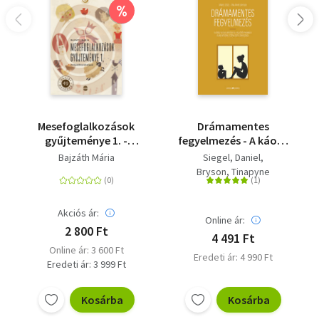
%
Mesefoglalkozások
Drámamentes
gyűjteménye 1. -
fegyelmezés - A káosz
Pedagógusoknak
lecsillapítása és a
Bajzáth Mária
Siegel, Daniel
fejlődő gyermeki elme
Bryson, Tinapyne
integrált szemléletű
gondozása
Akciós ár:
Online ár:
2 800 Ft
4 491 Ft
Online ár: 3 600 Ft
Eredeti ár: 4 990 Ft
Eredeti ár: 3 999 Ft
Kosárba
Kosárba