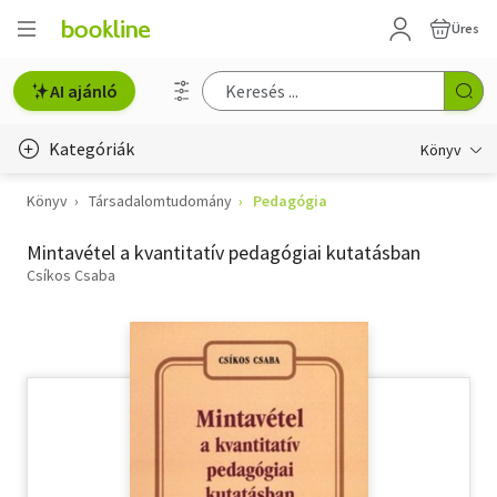
Üres
AI ajánló
Kategóriák
Könyv
Könyv
Társadalomtudomány
Pedagógia
Életmód, egészség
Mintavétel a kvantitatív pedagógiai kutatásban
Erotika
Csíkos Csaba
Gyermek- és ifjúsági
Hobbi, szabadidő
Irodalom
Művészet
Szakkönyv