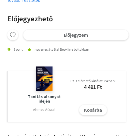
További részletek
Előjegyezhető
Előjegyzem
9 pont
Ingyenes átvétel Bookline boltokban
Ez is elérhető kínálatunkban:
4 491 Ft
Tanítás alkonyat
idején
Kosárba
Ahmed Afzaal