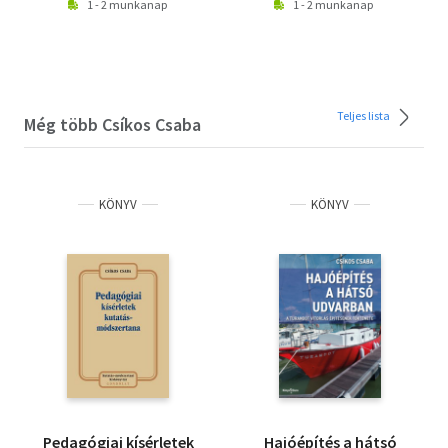
1 - 2 munkanap
1 - 2 munkanap
Teljes lista
Még több Csíkos Csaba
KÖNYV
KÖNYV
Pedagógiai kísérletek
Hajóépítés a hátsó