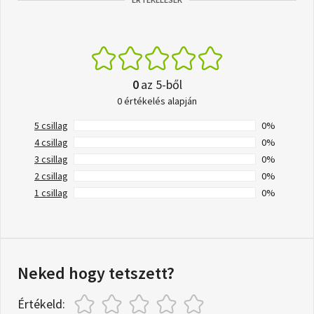
0
az 5-ből
0 értékelés alapján
5 csillag
0%
4 csillag
0%
3 csillag
0%
2 csillag
0%
1 csillag
0%
Neked hogy tetszett?
Értékeld: