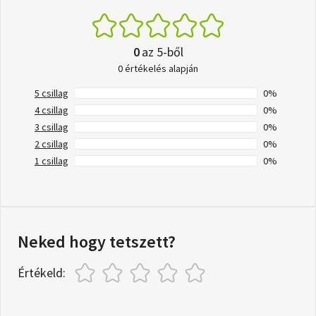
0
az 5-ből
0 értékelés alapján
5 csillag
0%
4 csillag
0%
3 csillag
0%
2 csillag
0%
1 csillag
0%
Neked hogy tetszett?
Értékeld: