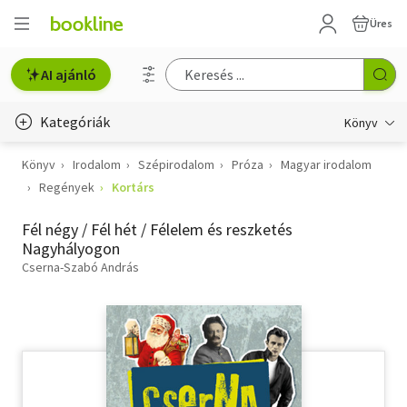
Üres
AI ajánló
Kategóriák
Könyv
Könyv
Irodalom
Szépirodalom
Próza
Magyar irodalom
Életmód, egészség
Regények
Kortárs
Erotika
Fél négy / Fél hét / Félelem és reszketés
Gyermek- és ifjúsági
Nagyhályogon
Cserna-Szabó András
Hobbi, szabadidő
Irodalom
Művészet
Szakkönyv