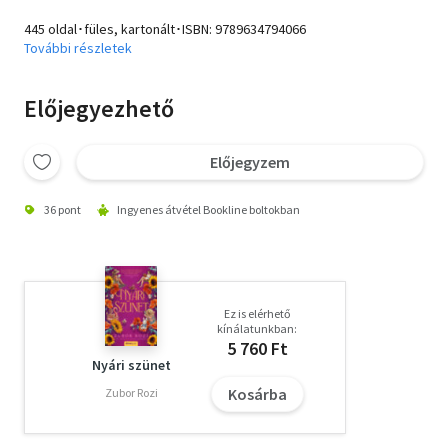
445 oldal･füles, kartonált･ISBN:
9789634794066
További részletek
Előjegyezhető
Előjegyzem
36 pont
Ingyenes átvétel Bookline boltokban
Ez is elérhető
kínálatunkban:
5 760 Ft
Nyári szünet
Kosárba
Zubor Rozi