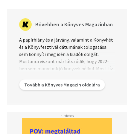
Bővebben a Könyves Magazinban
A papírhiány és a járvány, valamint a Könyvhét
és a Könyvfesztivál dátumának tologatása
sem könnyíti meg idén a kiadók dolgát.
Mostanra viszont már látszódik, hogy 2022-
ben sem maradunk jó könyvek nélkül. Most tíz
olyan magyar újdonságot gyűjtöttünk össze,
amit érdemes idén tavasszal elolvasni.
Tovább a Könyves Magazin oldalára