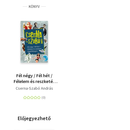
KÖNYV
Fél négy / Fél hét /
Félelem és reszketés
Nagyhályogon
Cserna-Szabó András
Előjegyezhető