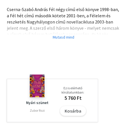
Cserna-Szabó András Fél négy című első könyve 1998-ban,
a Fél hét című második kötete 2001-ben, a Félelem és
reszketés Nagyhályogon című novellaciklusa 2003-ban
jelent meg. A szerző első három könyve - melyet nemcsak
a címek első három betűjének azonossága, de közös
atmoszférájuk is egybefűz - először jelenik meg egyetlen
kötetben.
Ez is elérhető
kínálatunkban:
5 760 Ft
Nyári szünet
Kosárba
Zubor Rozi