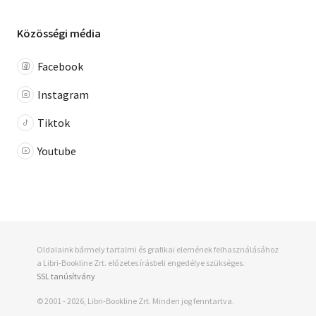
Közösségi média
Facebook
Instagram
Tiktok
Youtube
Oldalaink bármely tartalmi és grafikai elemének felhasználásához
a Libri-Bookline Zrt. előzetes írásbeli engedélye szükséges.
SSL tanúsítvány
© 2001 - 2026, Libri-Bookline Zrt. Minden jog fenntartva.