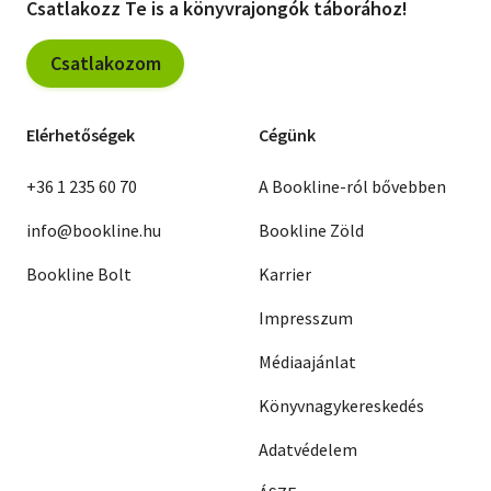
Csatlakozz Te is a könyvrajongók táborához!
Csatlakozom
Elérhetőségek
Cégünk
+36 1 235 60 70
A Bookline-ról bővebben
info@bookline.hu
Bookline Zöld
Bookline Bolt
Karrier
Impresszum
Médiaajánlat
Könyvnagykereskedés
Adatvédelem