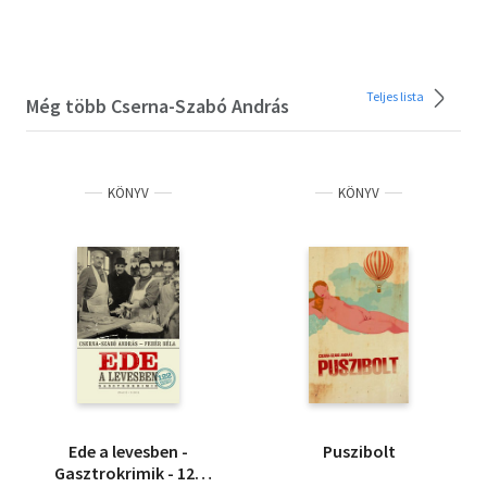
Teljes lista
Még több Cserna-Szabó András
KÖNYV
KÖNYV
Ede a levesben -
Puszibolt
Gasztrokrimik - 122