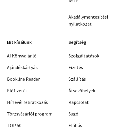
ÁSZF
Akadálymentesítési
nyilatkozat
Mit kínálunk
Segítség
AI Könyvajánló
Szolgáltatások
Ajándékkártyák
Fizetés
Bookline Reader
Szállítás
Előfizetés
Átvevőhelyek
Hírlevél feliratkozás
Kapcsolat
Törzsvásárlói program
Súgó
TOP 50
Elállás