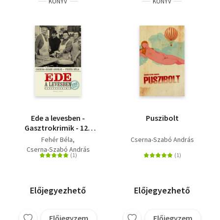
KÖNYV
KÖNYV
Ede a levesben -
Puszibolt
Gasztrokrimik - 122
eredeti recept
Fehér Béla
Cserna-Szabó András
Cserna-Szabó András
Előjegyezhető
Előjegyezhető
Előjegyzem
Előjegyzem