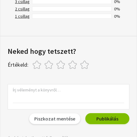
3 csillag
0%
2 csillag
0%
1 csillag
0%
Neked hogy tetszett?
Értékeld:
Piszkozat mentése
Publikálás