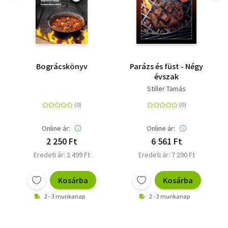
Bográcskönyv
Parázs és füst - Négy
évszak
Stiller Tamás
Online ár:
Online ár:
2 250 Ft
6 561 Ft
Eredeti ár: 2 499 Ft
Eredeti ár: 7 290 Ft
Kosárba
Kosárba
2 - 3 munkanap
2 - 3 munkanap