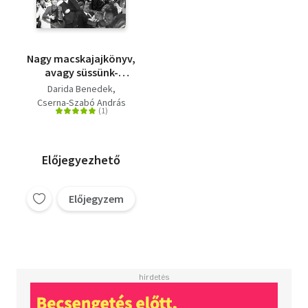
Nagy macskajajkönyv,
avagy süssünk-
főzzünk másnaposan
Darida Benedek
Cserna-Szabó András
Előjegyezhető
Előjegyzem