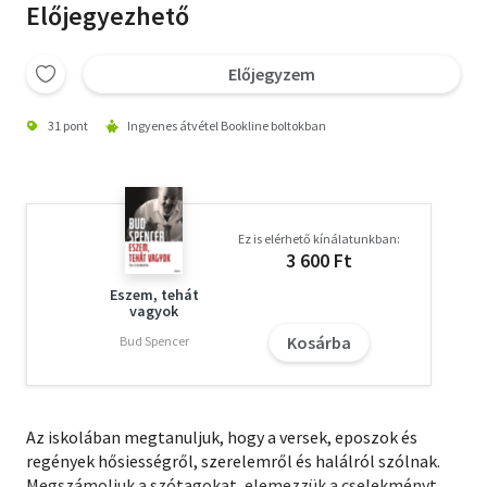
Előjegyezhető
Előjegyzem
31 pont
Ingyenes átvétel Bookline boltokban
Ez is elérhető kínálatunkban:
3 600 Ft
Eszem, tehát
vagyok
Kosárba
Bud Spencer
Az iskolában megtanuljuk, hogy a versek, eposzok és
regények hősiességről, szerelemről és halálról szólnak.
Megszámoljuk a szótagokat, elemezzük a cselekményt,