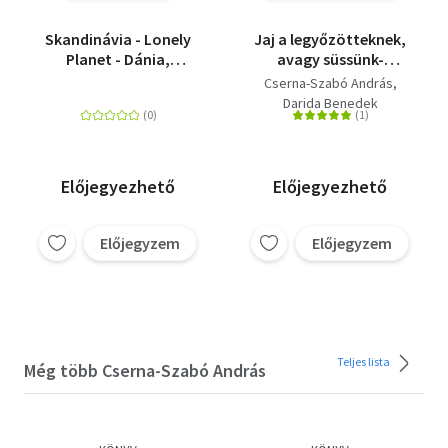
Skandinávia - Lonely
Jaj a legyőzötteknek,
Planet - Dánia,
avagy süssünk-
Finnország, Izland,
főzzünk másnaposan -
Cserna-Szabó András
Norvégia, Svédország
A macskajaj regénye
Darida Benedek
52 recepttel
Előjegyezhető
Előjegyezhető
Előjegyzem
Előjegyzem
Teljes lista
Még több Cserna-Szabó András