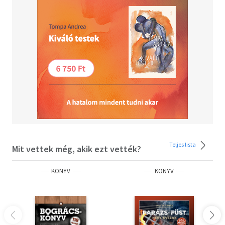
írásban ismertetik a legnagyobb piás művészeket és
halhatatlan alkotásaikat, amitől az a szörnyű gyanú
ébred bennünk, hogy a remekművek döntő többségét
semmirekellő szeszkazánok alkották, macskajajosan
fetrengve. Teszik mindezt alapos tárgyi tudással,
lelkesedéssel - és a remekművekhez hasonlóan -
megfelelő szótagszámmal, remek cselekménnyel, míves
nyelvezettel. Miközben végigdülöngélünk a világ- és a
hazai művészet vigalmi negyedén, 66 receptet is kapunk
ajándékba, hogy hatékonyan vehessük fel a küzdelmet a
katzenjammer ellen.
Egészségükre, proszit és fenékig!
Teljes lista
Mit vettek még, akik ezt vették?
KÖNYV
KÖNYV