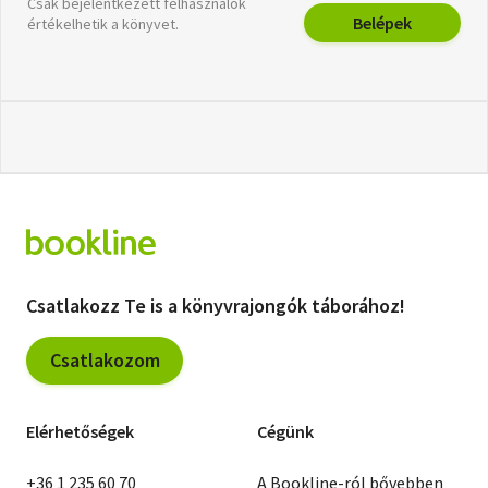
Csak bejelentkezett felhasználók
Belépek
értékelhetik a könyvet.
Csatlakozz Te is a könyvrajongók táborához!
Csatlakozom
Elérhetőségek
Cégünk
+36 1 235 60 70
A Bookline-ról bővebben