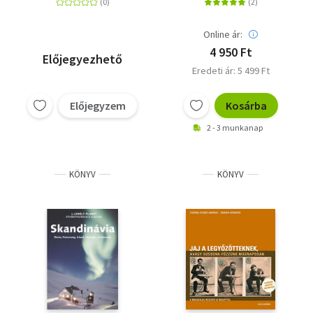
szakácskönyv
Online ár:
4 950 Ft
Előjegyezhető
Eredeti ár: 5 499 Ft
Előjegyzem
Kosárba
2 - 3 munkanap
KÖNYV
KÖNYV