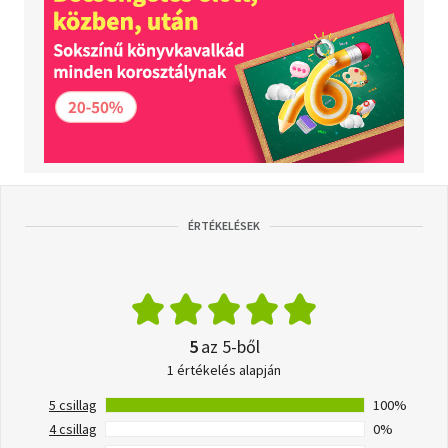
ÉRTÉKELÉSEK
5
az 5-ből
1 értékelés alapján
5 csillag
100%
4 csillag
0%