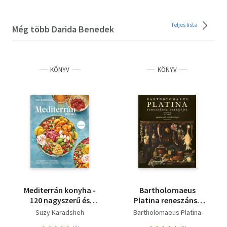
Teljes lista
Még több Darida Benedek
KÖNYV
KÖNYV
Mediterrán konyha -
Bartholomaeus
120 nagyszerű és
Platina reneszánsz
egészséges recept,ami
receptjei - Az első
Suzy Karadsheh
Bartholomaeus Platina
örök kedvenc lesz
nyomtatott