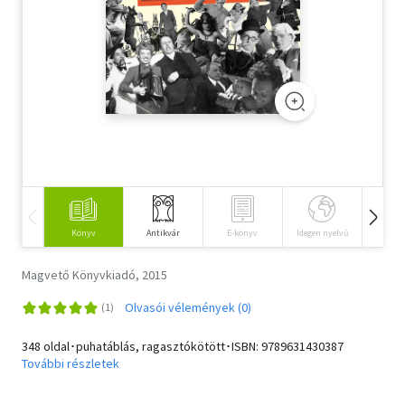
Szótár, nyelvkönyv
Tankönyv, segédkönyv
Társadalomtudomány
Természettudomány
Történelem
Vallás
Könyv
Antikvár
E-könyv
Idegen nyelvű
Hangos
Magvető Könyvkiadó, 2015
Olvasói vélemények (0)
348 oldal･puhatáblás, ragasztókötött･ISBN:
9789631430387
További részletek