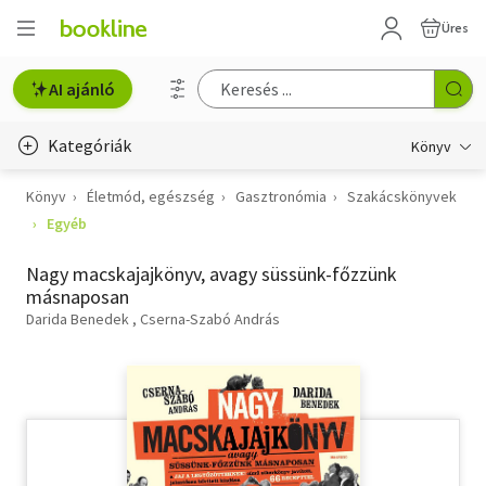
Üres
AI ajánló
Kategóriák
Könyv
Könyv
Életmód, egészség
Gasztronómia
Szakácskönyvek
Életmód, egészség
Egyéb
Erotika
Nagy macskajajkönyv, avagy süssünk-főzzünk
Gyermek- és ifjúsági
másnaposan
Darida Benedek
Cserna-Szabó András
Hobbi, szabadidő
Irodalom
Művészet
Szakkönyv