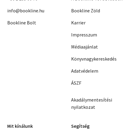
info@bookline.hu
Bookline Zöld
Bookline Bolt
Karrier
Impresszum
Médiaajánlat
Könyvnagykereskedés
Adatvédelem
ÁSZF
Akadálymentesítési
nyilatkozat
Mit kínálunk
Segítség