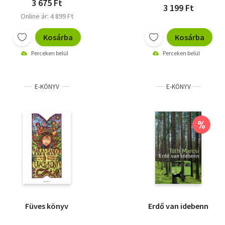
3 675 Ft
3 199 Ft
Online ár: 4 899 Ft
Kosárba
Kosárba
Perceken belül
Perceken belül
E-KÖNYV
E-KÖNYV
%
Füves könyv
Erdő van idebenn