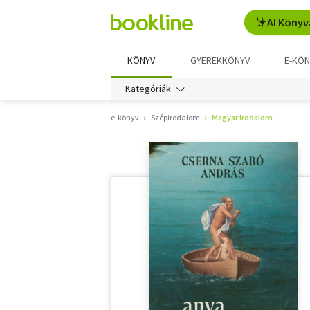
AI Könyv
KÖNYV
GYEREKKÖNYV
E-KÖN
Kategóriák
e-könyv
Szépirodalom
Magyar irodalom