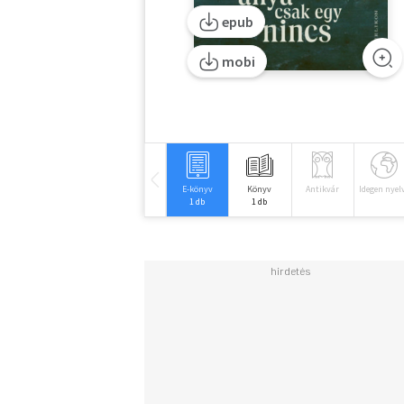
epub
mobi
E-könyv
Könyv
Antikvár
Idegen nyel
1 db
1 db