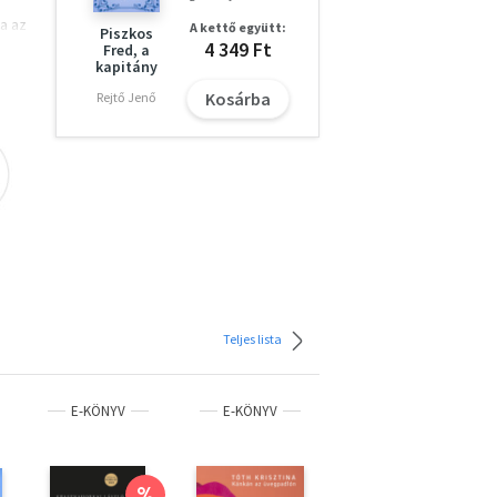
a az
A kettő együtt:
Piszkos
g a
4 349 Ft
Fred, a
kapitány
ól,
l,
Kosárba
Rejtő Jenő
zét
Teljes lista
E-KÖNYV
E-KÖNYV
E-KÖNYV
%
%