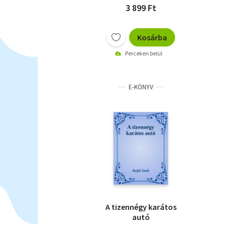
3 899 Ft
Kosárba
Perceken belül
E-KÖNYV
A tizennégy karátos
autó