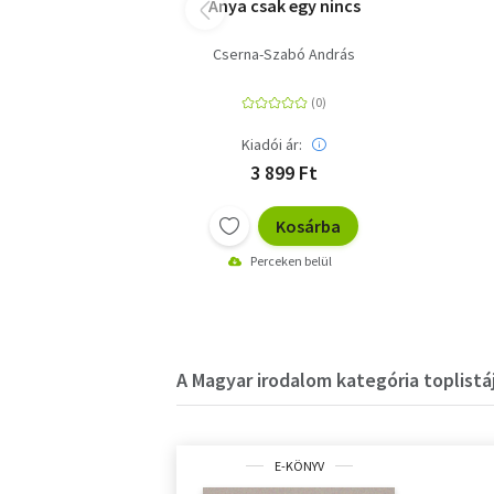
Anya csak egy nincs
Cserna-Szabó András
Kiadói ár:
3 899 Ft
Kosárba
Perceken belül
A Magyar irodalom kategória toplistá
E-KÖNYV