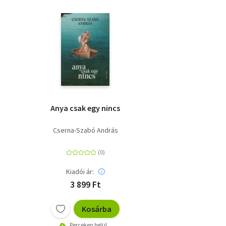
Anya csak egy nincs
Cserna-Szabó András
Kiadói ár:
3 899 Ft
Kosárba
Perceken belül