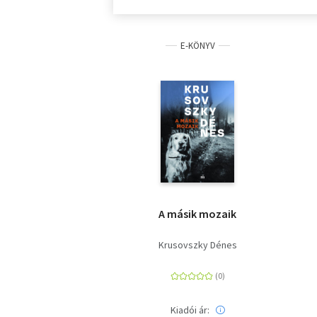
E-KÖNYV
A másik mozaik
Krusovszky Dénes
Kiadói ár: