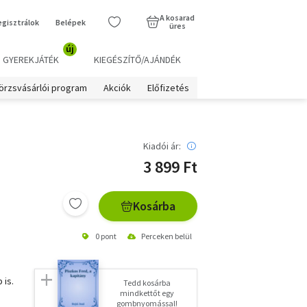
A kosarad
egisztrálok
Belépek
üres
új
GYEREKJÁTÉK
KIEGÉSZÍTŐ/AJÁNDÉK
örzsvásárlói program
Akciók
Előfizetés
Kiadói ár:
3 899 Ft
Kosárba
0 pont
Perceken belül
 is.
Tedd kosárba
mindkettőt egy
gombnyomással!