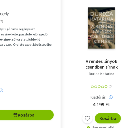
rgely
ely Digó című regénye az
és sirokkótól pusztuló, elöregedő,
keinek súlya alatt fuldokló
a vezet, Orvieto expat közösségébe.
se, Winter ...
A ​rendes lányok
csendben sírnak
Durica Katarina
Kiadói ár:
4 199 Ft
Kosárba
Kosárba
Perceken belül