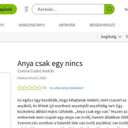
ajánló
R
YV
HANGOSKÖNYV
ANTIKVÁR
IDEGEN NYELVŰ
T
Segítség
Anya csak egy nincs
Cserna-Szabó András
Helikon Kiadó, 2026
Írj véleményt elsőként!
Az egész úgy kezdődik, hogy kihajtanak minket, mint csavart az
anyából, és létünk (jó esetben) anyatejtől anyaföldig tart. Egy
közkeletű állítást máris cáfolnék. „Anya csak egy van.” Hiszen az
embernek nem csupán egy anyja van (volt), hanem általában több
Szerencsés esetben a halandó tele van (volt) anyákkal: van (volt)