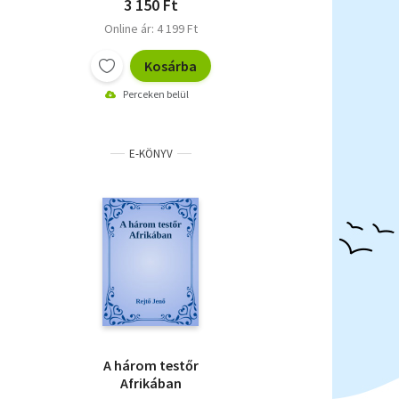
3 150 Ft
Online ár: 4 199 Ft
Kosárba
Perceken belül
E-KÖNYV
A három testőr
Afrikában