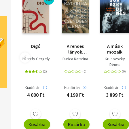
Digó
A ​rendes
A másik
lányok
mozaik
csendben
Péterfy Gergely
Durica Katarina
Krusovszky
sírnak
Dénes
Kiadói ár:
Kiadói ár:
Kiadói ár:
4 000 Ft
4 199 Ft
3 899 Ft
Kosárba
Kosárba
Kosárba