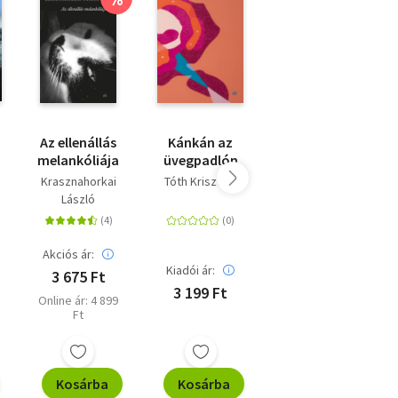
Az ellenállás
Kánkán az
Londoni
melankóliája
üvegpadlón
levelek
Krasznahorkai
Tóth Krisztina
Nádasdy Ádám
László
Akciós ár:
Akciós ár:
Kiadói ár:
3 675 Ft
3 150 Ft
3 199 Ft
Online ár: 4 899
Online ár: 4 199
Ft
Ft
Kosárba
Kosárba
Kosárba