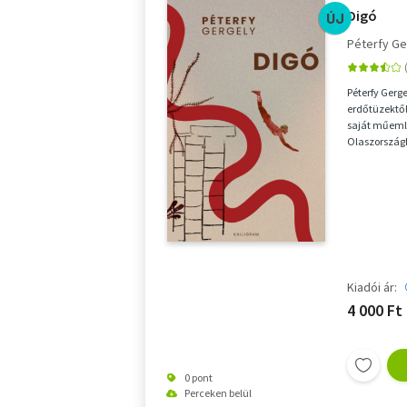
Digó
ÚJ
Péterfy Ge
Péterfy Gerg
erdőtüzektől 
saját műemlé
Olaszországb
A regény főhő
Kiadói ár:
4 000 Ft
0 pont
Perceken belül