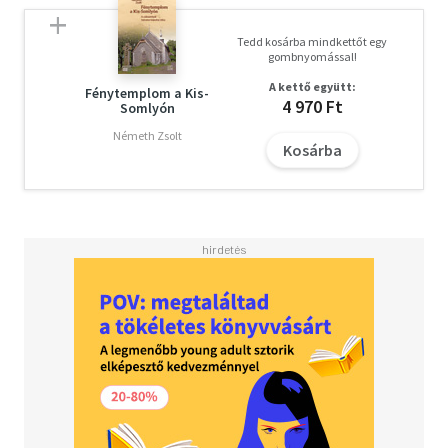
Tedd kosárba mindkettőt egy
gombnyomással!
A kettő együtt:
Fénytemplom a Kis-
4 970 Ft
Somlyón
Németh Zsolt
Kosárba