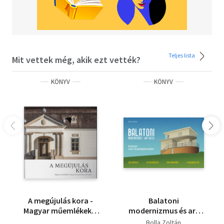
Teljes lista
Mit vettek még, akik ezt vették?
KÖNYV
KÖNYV
A megújulás kora -
Balatoni
Magyar műemlékek a
modernizmus és art
Kárpát-medencében
deco - Építészet a két
Bolla Zoltán