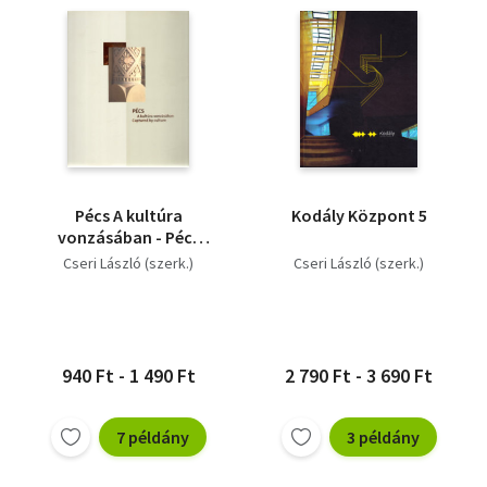
Pécs A kultúra
Kodály Központ 5
vonzásában - Pécs
Captured by culture
Cseri László (szerk.)
Cseri László (szerk.)
940 Ft - 1 490 Ft
2 790 Ft - 3 690 Ft
7 példány
3 példány