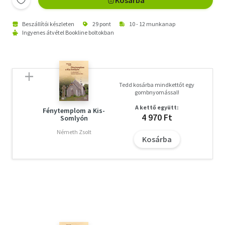
Kosárba
Beszállítói készleten
29 pont
10 - 12 munkanap
Ingyenes átvétel Bookline boltokban
Tedd kosárba mindkettőt egy
gombnyomással!
A kettő együtt:
Fénytemplom a Kis-
4 970 Ft
Somlyón
Németh Zsolt
Kosárba