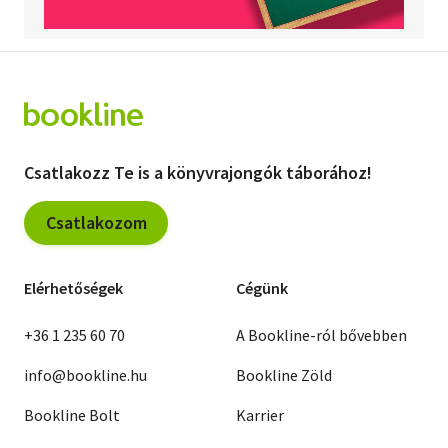
Csatlakozz Te is a könyvrajongók táborához!
Csatlakozom
Elérhetőségek
Cégünk
+36 1 235 60 70
A Bookline-ról bővebben
info@bookline.hu
Bookline Zöld
Bookline Bolt
Karrier