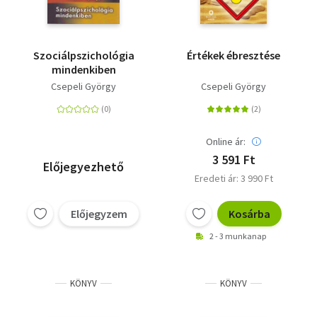
Szociálpszichológia
Értékek ébresztése
mindenkiben
Csepeli György
Csepeli György
Online ár:
3 591 Ft
Előjegyezhető
Eredeti ár: 3 990 Ft
Előjegyzem
Kosárba
2 - 3 munkanap
KÖNYV
KÖNYV