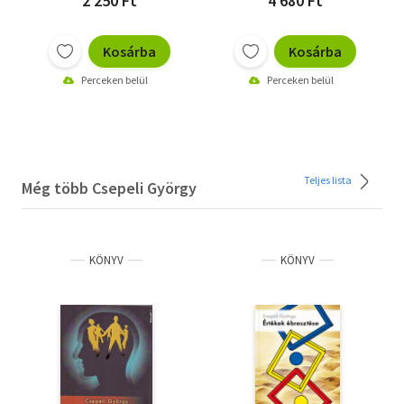
2 250 Ft
4 680 Ft
Kosárba
Kosárba
Perceken belül
Perceken belül
Teljes lista
Még több Csepeli György
KÖNYV
KÖNYV