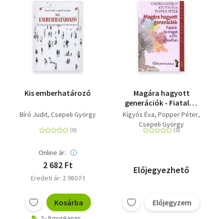
Kis emberhatározó
Magára hagyott
generációk - Fiatalok
és öregek a XXI.
Bíró Judit
Csepeli György
Kígyós Éva
Popper Péter
században
Csepeli György
Online ár:
2 682 Ft
Előjegyezhető
Eredeti ár: 2 980 Ft
Kosárba
Előjegyzem
5 - 8 munkanap