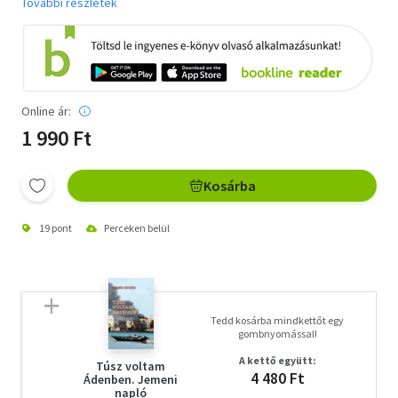
További részletek
Online ár:
1 990 Ft
Kosárba
19 pont
Perceken belül
Tedd kosárba mindkettőt egy
gombnyomással!
A kettő együtt:
Túsz voltam
4 480 Ft
Ádenben. Jemeni
napló