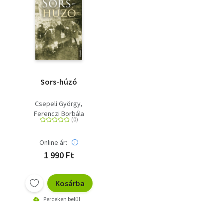
Sors-húzó
Csepeli György
Ferenczi Borbála
Online ár:
1 990 Ft
Kosárba
Perceken belül