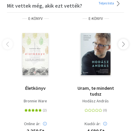
szempontból a szerencse fia vagyok. Az én életemben
Teljes lista
Mit vettek még, akik ezt vették?
mindig a véletlenek voltak a meghatározók. Más kérdés,
hogy ezek szerencsés véletlenek voltak. Ha egy jelszót
E-KÖNYV
E-KÖNYV
lehet mondani, akkor ez a Sors bona, nihil aliud. Jó
szerencse, semmi más.”
A letöltéssel kapcsolatos kérdésekre
itt
találhat választ.
Életkönyv
Uram, te mindent
tudsz
Bronnie Ware
Hodász András
Online ár:
Kiadói ár: