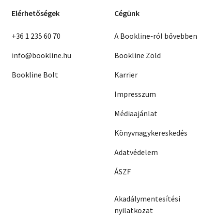
Elérhetőségek
Cégünk
+36 1 235 60 70
A Bookline-ról bővebben
info@bookline.hu
Bookline Zöld
Bookline Bolt
Karrier
Impresszum
Médiaajánlat
Könyvnagykereskedés
Adatvédelem
ÁSZF
Akadálymentesítési
nyilatkozat