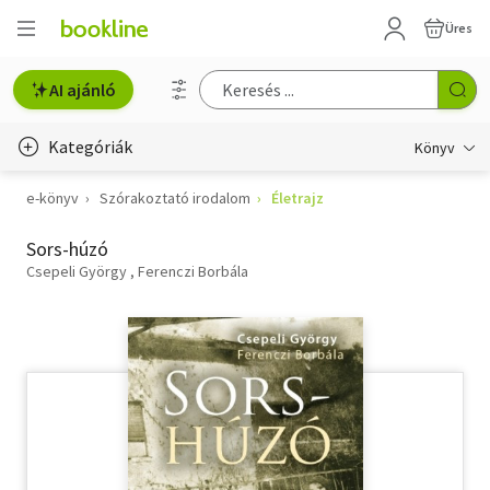
Üres
AI ajánló
Kategóriák
Könyv
e-könyv
Szórakoztató irodalom
Életrajz
Életmód, egészség
Sors-húzó
Erotika
Csepeli György
Ferenczi Borbála
Gyermek- és ifjúsági
Hobbi, szabadidő
Irodalom
Művészet
Szakkönyv