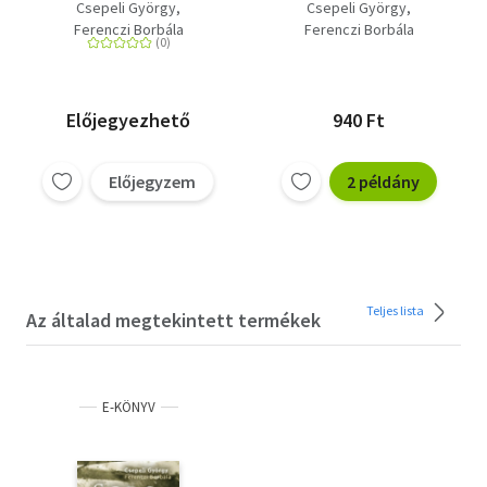
Csepeli György
Csepeli György
Ferenczi Borbála
Ferenczi Borbála
Előjegyezhető
940 Ft
Előjegyzem
2 példány
Teljes lista
Az általad megtekintett termékek
E-KÖNYV