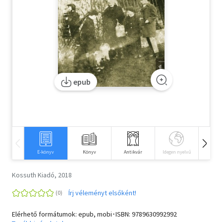
Szótár, nyelvkönyv
Tankönyv, segédkönyv
Társadalomtudomány
epub
Természettudomány
Történelem
Vallás
E-könyv
Könyv
Antikvár
Idegen nyelvű
Hangos
Kossuth Kiadó, 2018
Írj véleményt elsőként!
Elérhető formátumok: epub, mobi･ISBN:
9789630992992