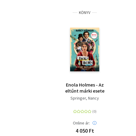
KÖNYV
Enola Holmes - Az
eltűnt márki esete
Springer, Nancy
Online ár:
4 050 Ft