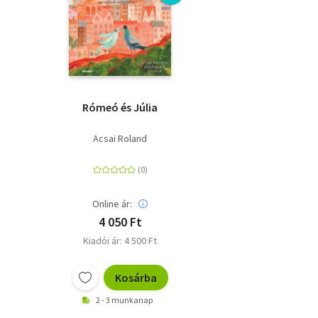
Rómeó és Júlia
Acsai Roland
Online ár:
4 050 Ft
Kiadói ár: 4 500 Ft
Kosárba
2 - 3 munkanap