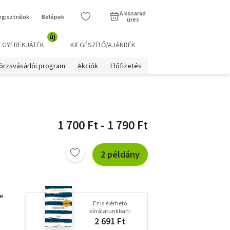
A kosarad
egisztrálok
Belépek
üres
új
GYEREKJÁTÉK
KIEGÉSZÍTŐ/AJÁNDÉK
örzsvásárlói program
Akciók
Előfizetés
1 700 Ft - 1 790 Ft
2 példány
ne
Ez is elérhető
kínálatunkban:
2 691 Ft