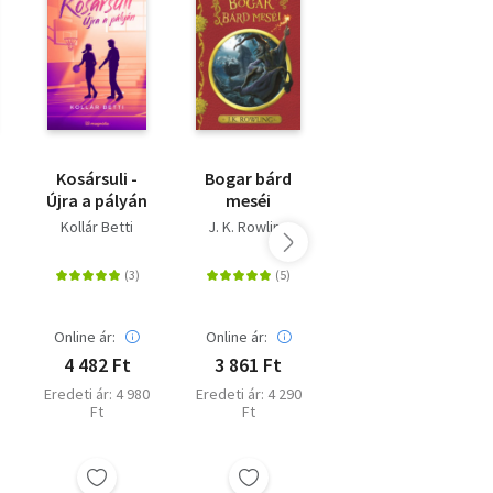
Kosársuli -
Bogar bárd
Momo
Újra a pályán
meséi
Kollár Betti
J. K. Rowling
Michael Ende
Akciós ár:
Online ár:
Online ár:
2 400 Ft
4 482 Ft
3 861 Ft
Online ár: 3 600
Ft
Eredeti ár: 4 980
Eredeti ár: 4 290
Ft
Ft
Eredeti ár: 3 999
Ft