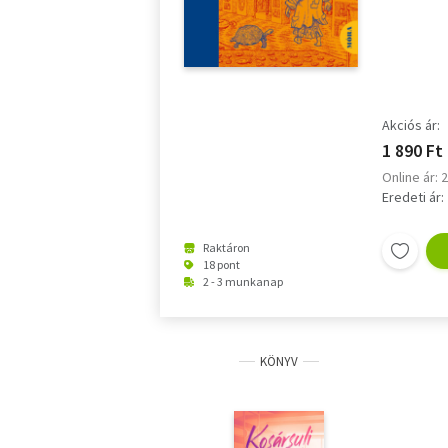
Akciós ár:
1 890 Ft
Online ár: 
Eredeti ár:
Raktáron
18 pont
2 - 3 munkanap
KÖNYV