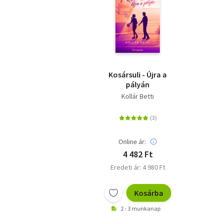
Kosársuli - Újra a
pályán
Kollár Betti
Online ár:
4 482 Ft
Eredeti ár: 4 980 Ft
Kosárba
2 - 3 munkanap