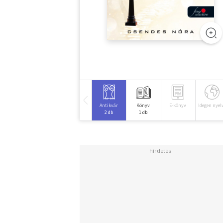
Antikvár
Könyv
E-könyv
Idegen nyel
2 db
1 db