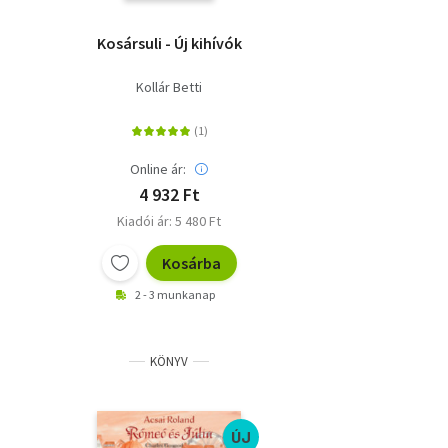
Kosársuli - Új kihívók
Kollár Betti
Online ár:
4 932 Ft
Kiadói ár: 5 480 Ft
Kosárba
2 - 3 munkanap
KÖNYV
ÚJ