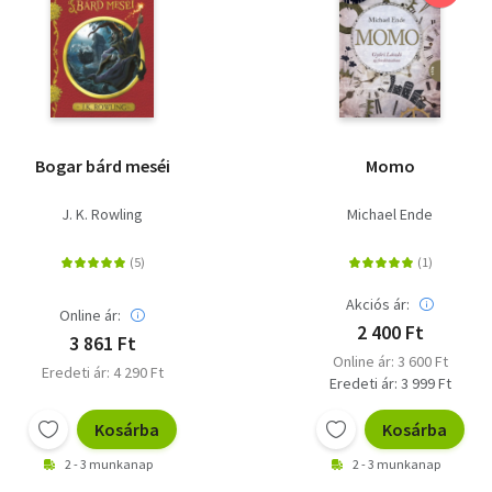
Bogar bárd meséi
Momo
J. K. Rowling
Michael Ende
Akciós ár:
Online ár:
2 400 Ft
3 861 Ft
Online ár: 3 600 Ft
Eredeti ár: 4 290 Ft
Eredeti ár: 3 999 Ft
Kosárba
Kosárba
2 - 3 munkanap
2 - 3 munkanap