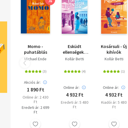
Momo -
Esküdt
Kosársuli - Új
puhatáblás
ellenségek -
kihívók
Szerelem első
Michael Ende
Kollár Betti
Kollár Betti
utálatra 1. -
(Különleges
kiadás)
Akciós ár:
Online ár:
Online ár:
1 890 Ft
4 932 Ft
4 932 Ft
Online ár: 2 430
Ft
Eredeti ár: 5 480
Kiadói ár: 5 480
Ft
Ft
Eredeti ár: 2 699
Ft