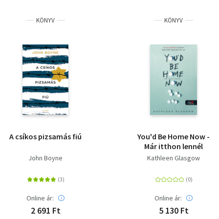
KÖNYV
KÖNYV
A csíkos pizsamás fiú
You'd Be Home Now -
Már itthon lennél
John Boyne
Kathleen Glasgow
Online ár:
Online ár:
2 691 Ft
5 130 Ft