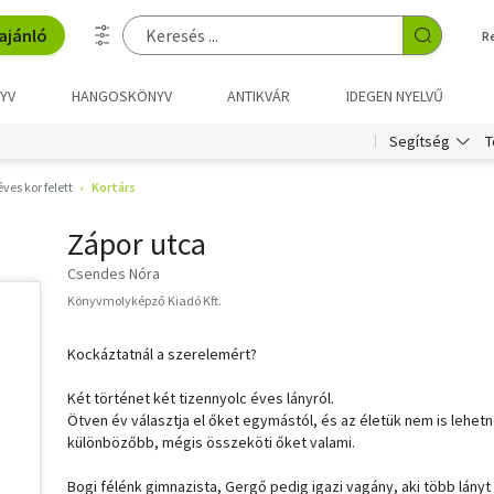
ajánló
R
YV
HANGOSKÖNYV
ANTIKVÁR
IDEGEN NYELVŰ
T
Segítség
éves kor felett
Kortárs
Zápor utca
Csendes Nóra
Könyvmolyképző Kiadó Kft.
Kockáztatnál a szerelemért?
Két történet két tizennyolc éves lányról.
Ötven év választja el őket egymástól, és az életük nem is lehet
különbözőbb, mégis összeköti őket valami.
Bogi félénk gimnazista, Gergő pedig igazi vagány, aki több lányt