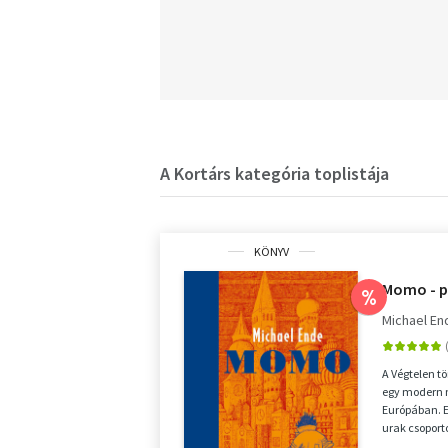
A Kortárs kategória toplistája
KÖNYV
Momo - p
%
Michael En
A Végtelen t
egy modern n
Európában. E
urak csoport
embereket, és