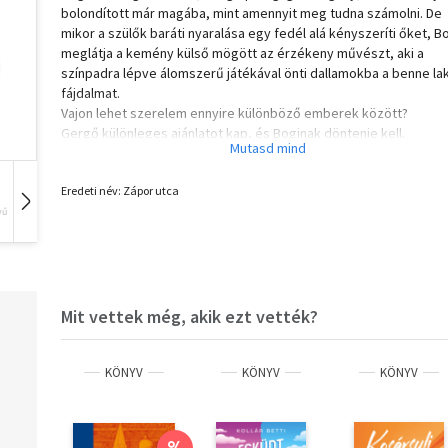
bolondított már magába, mint amennyit meg tudna számolni. De
mikor a szülők baráti nyaralása egy fedél alá kényszeríti őket, B
meglátja a kemény külső mögött az érzékeny művészt, aki a
színpadra lépve álomszerű játékával önti dallamokba a benne l
fájdalmat.
Vajon lehet szerelem ennyire különböző emberek között?
Gergő különleges ajánlatot kap, és Boginak döntenie kell.
Egy kemény korszak sötét éveiben, az alföldi táj varázslatos eg
Eredeti név: Zápor utca
alatt egymásra talál két fiatal. Amikor mindkettőjüket Budapestr
küldi a családja, a lány azt hiszi, végre boldogok lehetnek együtt
vű
Hangoskönyv
Film
Zene
a fiú többre vágyik, kiútra és a lány kegyetlen válaszút elé kerül.
Ki ez a lány, és hogyan fonódik össze a sorsa Bogi életével?
A regény a IV. Aranymosás Irodalmi Válogató nyertes műve. Az ír
Mit vettek még, akik ezt vették?
tizennyolc évével a kiadó legfiatalabb szerzője.
KÖNYV
KÖNYV
KÖNYV
Megfordulhat az élet egyetlen pillanaton?
Kövesd a szíved!
%