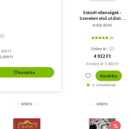
Esküdt ellenségek -
Szerelem első utálatra
1. - (Különleges kiadás)
Kollár Betti
Online ár:
2 430 Ft
4 932 Ft
 2 699 Ft
Eredeti ár: 5 480 Ft
Kosárba
Kosárba
2 - 3 munkanap
KÖNYV
KÖNYV
%