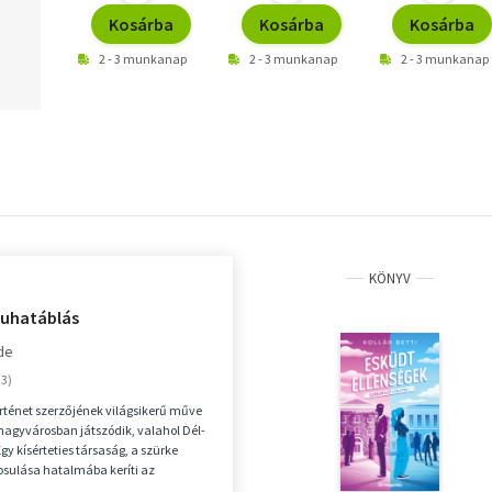
Kosárba
Kosárba
Kosárba
2 - 3 munkanap
2 - 3 munkanap
2 - 3 munkanap
KÖNYV
uhatáblás
de
örténet szerzőjének világsikerű műve
agyvárosban játszódik, valahol Dél-
gy kísérteties társaság, a szürke
osulása hatalmába keríti az
 a...