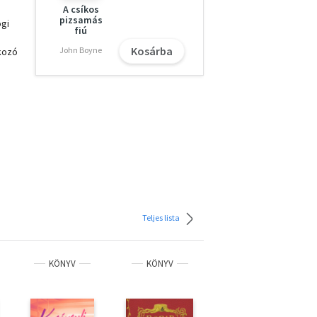
A csíkos
pizsamás
ogi
fiú
Kosárba
John Boyne
akozó
e
e
. De
Teljes lista
ó a
KÖNYV
KÖNYV
KÖNYV
%