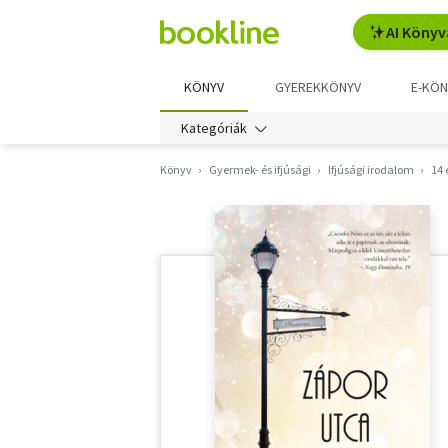
AI Könyv
KÖNYV
GYEREKKÖNYV
E-KÖN
Kategóriák
Könyv
Gyermek- és ifjúsági
Ifjúsági irodalom
14 