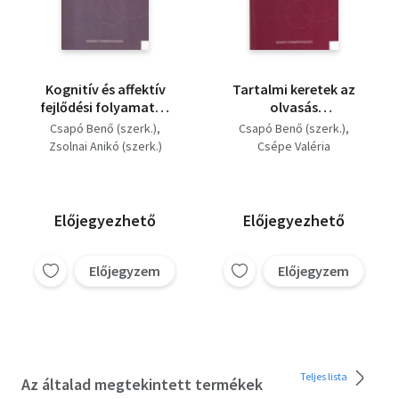
Kognitív és affektív
Tartalmi keretek az
fejlődési folyamatok
olvasás
diagnosztikus
diagnosztik,us
Csapó Benő (szerk.)
Csapó Benő (szerk.)
értékelésének
értékeléséhez
Zsolnai Anikó (szerk.)
Csépe Valéria
lehetőségei az iskola
kezdő szakaszában
Előjegyezhető
Előjegyezhető
Előjegyzem
Előjegyzem
Teljes lista
Az általad megtekintett termékek