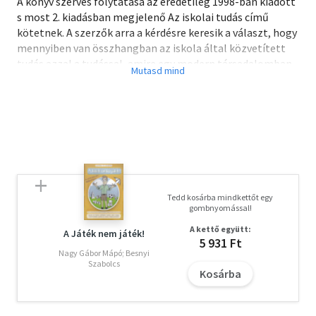
A könyv szerves folytatása az eredetileg 1998-ban kiadott
s most 2. kiadásban megjelenő Az iskolai tudás című
kötetnek. A szerzők arra a kérdésre keresik a választ, hogy
mennyiben van összhangban az iskola által közvetített
tudás azzal a tudással, amire egy modern társadalomban
szükség van. Az egyes műveltségterületeket bemutató
fejezetek részletesen áttekintik az adott témakör
nemzetközi szakirodalmát, majd az itthon elvégzett
vizsgálatok adatait elemzik. A kötet - az előző munka
kiegészítéseként - a társadalomtudományok és a humán
területek tudásával foglalkozik, többek között a
történelem, az irodalom, az idegen nyelv, a
szövegalkotás, a kritikai gondolkodás összefüggéseivel.
Tedd kosárba mindkettőt egy
gombnyomással!
A kettő együtt:
A Játék nem játék!
5 931 Ft
Nagy Gábor Mápó; Besnyi
Szabolcs
Kosárba