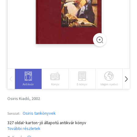
Szótár, nyelvkönyv
Tankönyv, segédkönyv
Társadalomtudomány
Természettudomány
Történelem
Vallás
Antikvár
Könyv
E-könyv
Idegen nyelvű
Hangos
Osiris Kiadó, 2002
Osiris tankönyvek
Sorozat:
327 oldal･karton･jó állapotú antikvár könyv
További részletek