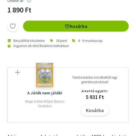
Online ár:
1 890 Ft
Kosárba
Beszállítói készleten
18 pont
4 - 6 munkanap
Ingyenes átvétel Bookline boltokban
Tedd kosárba mindkettőt egy
gombnyomással!
A kettő együtt:
A Játék nem játék!
5 931 Ft
Nagy Gábor Mápó; Besnyi
Szabolcs
Kosárba