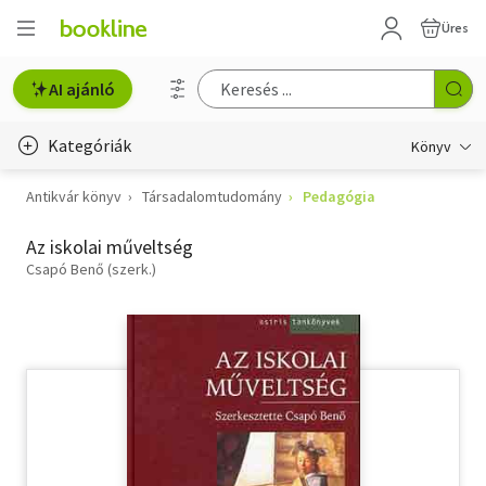
Üres
AI ajánló
Kategóriák
Könyv
Antikvár könyv
Társadalomtudomány
Pedagógia
Életmód, egészség
Az iskolai műveltség
Erotika
Csapó Benő (szerk.)
Gyermek- és ifjúsági
Hobbi, szabadidő
Irodalom
Művészet
Szakkönyv