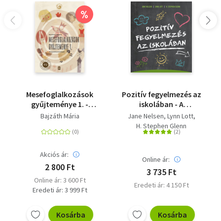
%
Mesefoglalkozások
Pozitív fegyelmezés az
gyűjteménye 1. -
iskolában - A
Pedagógusoknak
kölcsönös tisztelet, az
Bajzáth Mária
Jane Nelsen
Lynn Lott
együttműködés és a
H. Stephen Glenn
felelősségteljes
gondolkodás
kialakítása a tanítás
Akciós ár:
Online ár:
során
2 800 Ft
3 735 Ft
Online ár: 3 600 Ft
Eredeti ár: 4 150 Ft
Eredeti ár: 3 999 Ft
Kosárba
Kosárba