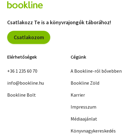
Csatlakozz Te is a könyvrajongók táborához!
Csatlakozom
Elérhetőségek
Cégünk
+36 1 235 60 70
A Bookline-ról bővebben
info@bookline.hu
Bookline Zöld
Bookline Bolt
Karrier
Impresszum
Médiaajánlat
Könyvnagykereskedés