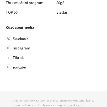
Törzsvásárlói program
Súgó
TOP 50
Elállás
Közösségi média
Facebook
Instagram
Tiktok
Youtube
Oldalaink bármely tartalmi és grafikai elemének felhasználásához
a Libri-Bookline Zrt. előzetes írásbeli engedélye szükséges.