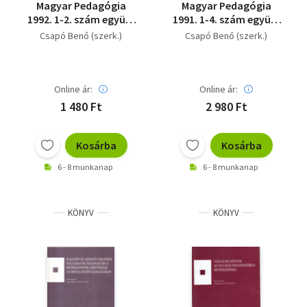
Magyar Pedagógia
Magyar Pedagógia
1992. 1-2. szám együtt
1991. 1-4. szám együtt
( 2 db )
( 3 db )
Csapó Benő (szerk.)
Csapó Benő (szerk.)
Online ár:
Online ár:
1 480 Ft
2 980 Ft
Kosárba
Kosárba
6 - 8 munkanap
6 - 8 munkanap
KÖNYV
KÖNYV