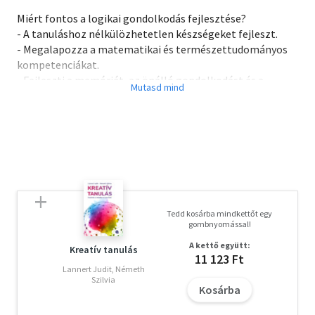
Miért fontos a logikai gondolkodás fejlesztése?
- A tanuláshoz nélkülözhetetlen készségeket fejleszt.
- Megalapozza a matematikai és természettudományos
kompetenciákat.
- Fejleszti a memóriát, az önálló gondolkodást és a
kreativitást.
Minden kisdiáknak ajánljuk, aki
- fejlesztené a logikai készségét,
- megalapozná a matematikai kompetenciáit,
- játékos feladatokon keresztül gyakorolna.
Hatékony és szórakoztató segítség, mert
Tedd kosárba mindkettőt egy
- célzottan fejleszti a logikai készséget,
gombnyomással!
- játékosságával folyamatosan fenntartja a motivációt,
A kettő együtt:
- életkori sajátosságokat figyelembe vevő feladatokat
Kreatív tanulás
11 123 Ft
tartalmaz,
Lannert Judit, Németh
- differenciáláshoz is kitűnően használható.
Szilvia
Kosárba
Tanórára és otthoni gyakorlásra egyaránt alkalmas!