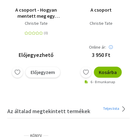
A csoport - Hogyan
A csoport
mentett meg egy
terapeuta és néhány
Christie Tate
Christie Tate
idegen
Online ár:
Előjegyezhető
3 950 Ft
Előjegyzem
Kosárba
6 - 8 munkanap
Teljes lista
Az általad megtekintett termékek
KÖNYV