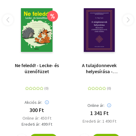
%
Ne feledd! - Lecke- és
A tulajdonnevek
üzenőfüzet
helyesírása -
Munkafüzet a
különböző típusú
nevek, címek írásához
Akciós ár:
Online ár:
300 Ft
1 341 Ft
Online ár: 450 Ft
Eredeti ár: 1 490 Ft
Eredeti ár: 499 Ft