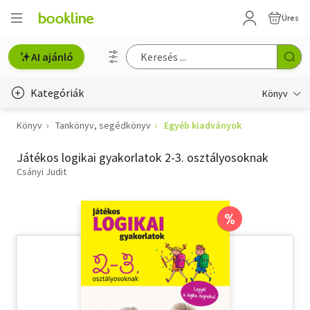
Üres
AI ajánló
Kategóriák
Könyv
Könyv
Tankönyv, segédkönyv
Egyéb kiadványok
Életmód, egészség
Játékos logikai gyakorlatok 2-3. osztályosoknak
Erotika
Csányi Judit
Gyermek- és ifjúsági
Hobbi, szabadidő
%
Irodalom
Művészet
Szakkönyv