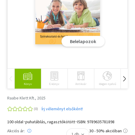
Szótár, nyelvkönyv
Tankönyv, segédkönyv
Társadalomtudomány
Belelapozok
Természettudomány
Történelem
Vallás
Könyv
E-könyv
Antikvár
Idegen nyelvű
Hangos
Raabe Klett Kft., 2025
Írj véleményt elsőként!
100 oldal･puhatáblás, ragasztókötött･ISBN:
9789635781898
Akciós ár:
30 - 50% akcióban