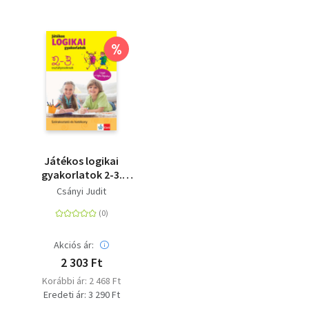
%
Játékos logikai
gyakorlatok 2-3.
osztályosoknak
Csányi Judit
Akciós ár:
2 303 Ft
Korábbi ár: 2 468 Ft
Eredeti ár: 3 290 Ft