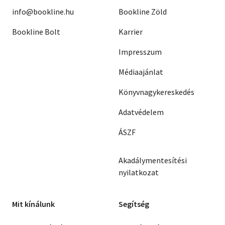
info@bookline.hu
Bookline Zöld
Bookline Bolt
Karrier
Impresszum
Médiaajánlat
Könyvnagykereskedés
Adatvédelem
ÁSZF
Akadálymentesítési
nyilatkozat
Mit kínálunk
Segítség