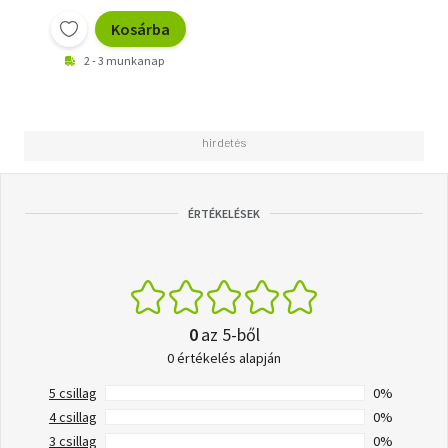
Kosárba
2 - 3 munkanap
ÉRTÉKELÉSEK
0
az 5-ből
0 értékelés alapján
5 csillag
0%
4 csillag
0%
3 csillag
0%