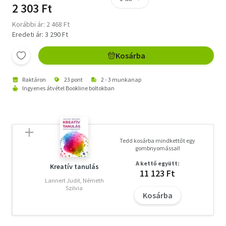
2 303 Ft
Korábbi ár: 2 468 Ft
Eredeti ár: 3 290 Ft
Kosárba
Raktáron
23 pont
2 - 3 munkanap
Ingyenes átvétel Bookline boltokban
Tedd kosárba mindkettőt egy
gombnyomással!
A kettő együtt:
Kreatív tanulás
11 123 Ft
Lannert Judit, Németh
Szilvia
Kosárba