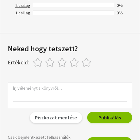
2 csillag
0%
1 csillag
0%
Neked hogy tetszett?
Értékeld:
Piszkozat mentése
Publikálás
Csak bejelentkezett felhasználók