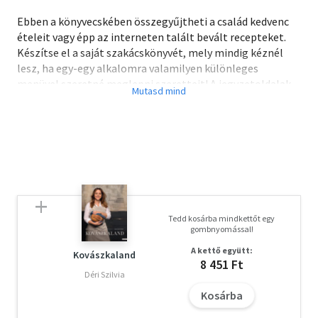
Ebben a könyvecskében összegyűjtheti a család kedvenc
ételeit vagy épp az interneten talált bevált recepteket.
Készítse el a saját szakácskönyvét, mely mindig kéznél
lesz, ha egy-egy alkalomra valamilyen különleges
menüvel szeretné meglepni szeretteit! A jegyzetoldalak
mellett Horváth Ilona népszerű szakácskönyvének jól
bevált kedvencei gazdagítják a könyv tartalmát.
Tedd kosárba mindkettőt egy
gombnyomással!
A kettő együtt:
Kovászkaland
8 451 Ft
Déri Szilvia
Kosárba