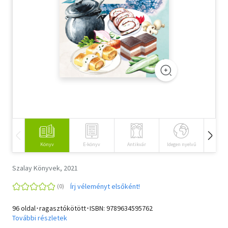
Szótár, nyelvkönyv
Tankönyv, segédkönyv
Társadalomtudomány
Természettudomány
Történelem
Vallás
Könyv
E-könyv
Antikvár
Idegen nyelvű
Hangos
Szalay Könyvek, 2021
Írj véleményt elsőként!
96 oldal･ragasztókötött･ISBN:
9789634595762
További részletek