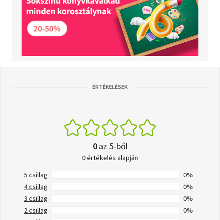
ÉRTÉKELÉSEK
0
az 5-ből
0 értékelés alapján
5 csillag
0%
4 csillag
0%
3 csillag
0%
2 csillag
0%