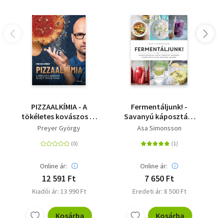
PIZZAALKÍMIA - A
Fermentáljunk! -
tökéletes kovászos és
Savanyú káposzták,
kelt tészta titkai
kimcsik, fermentált
Preyer György
Asa Simonsson
zöldségek,
gyümölcsök és italok,
magsajtok, kenyerek
Online ár:
Online ár:
12 591 Ft
7 650 Ft
Kiadói ár: 13 990 Ft
Eredeti ár: 8 500 Ft
Kosárba
Kosárba