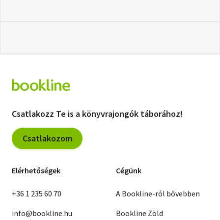
Csatlakozz Te is a könyvrajongók táborához!
Csatlakozom
Elérhetőségek
Cégünk
+36 1 235 60 70
A Bookline-ról bővebben
info@bookline.hu
Bookline Zöld