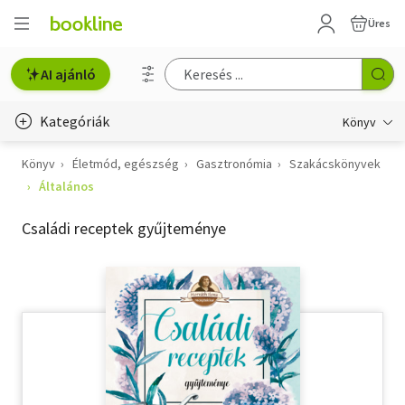
Üres
AI ajánló
Kategóriák
Könyv
Könyv
Életmód, egészség
Gasztronómia
Szakácskönyvek
Életmód, egészség
Általános
Erotika
Családi receptek gyűjteménye
Gyermek- és ifjúsági
Hobbi, szabadidő
Irodalom
Művészet
Szakkönyv