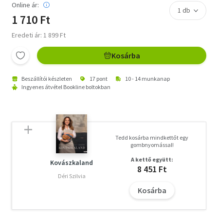
Online ár:
1 710 Ft
Eredeti ár: 1 899 Ft
Kosárba
Beszállítói készleten
17 pont
10 - 14 munkanap
Ingyenes átvétel Bookline boltokban
Tedd kosárba mindkettőt egy
gombnyomással!
A kettő együtt:
Kovászkaland
8 451 Ft
Déri Szilvia
Kosárba