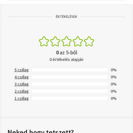
ÉRTÉKELÉSEK
0
az 5-ből
0 értékelés alapján
5 csillag
0%
4 csillag
0%
3 csillag
0%
2 csillag
0%
1 csillag
0%
Neked hogy tetszett?