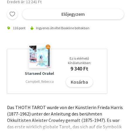
Eredeti ár: 12 241 Ft
Előjegyzem
116 pont
Ingyenes átvétel Bookline boltokban
Ez is elérhető
kínálatunkban:
9 340 Ft
Starseed Orakel
Kosárba
Campbell, Rebecca
Das THOTH TAROT wurde von der Künstlerin Frieda Harris
(1877-1962) unter der Anleitung des berühmten
Okkultisten Aleister Crowley gemalt (1875-1947). Es war
das erste wirklich globale Tarot, das sich auf die Symbolik