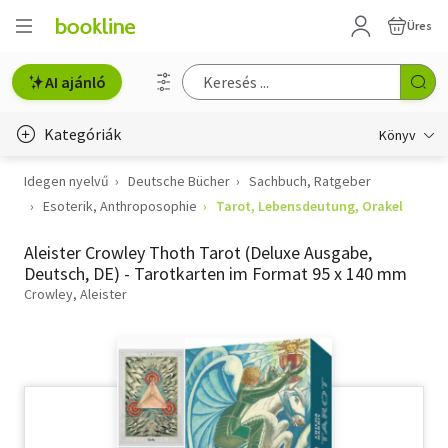
Üres
AI ajánló
Kategóriák
Könyv
Idegen nyelvű
Deutsche Bücher
Sachbuch, Ratgeber
Életmód, egészség
Esoterik, Anthroposophie
Tarot, Lebensdeutung, Orakel
Erotika
Aleister Crowley Thoth Tarot (Deluxe Ausgabe,
Gyermek- és ifjúsági
Deutsch, DE) - Tarotkarten im Format 95 x 140 mm
Crowley, Aleister
Hobbi, szabadidő
Irodalom
Művészet
Szakkönyv