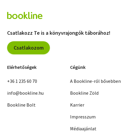
Csatlakozz Te is a könyvrajongók táborához!
Csatlakozom
Elérhetőségek
Cégünk
+36 1 235 60 70
A Bookline-ról bővebben
info@bookline.hu
Bookline Zöld
Bookline Bolt
Karrier
Impresszum
Médiaajánlat