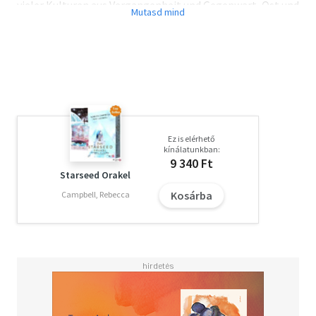
vieler Kulturen aus Vergangenheit und Gegenwart, Ost und
West stützte. Crowley wollte es als magischen Atlas und
Wegweiser durch das Universum verstehen. Das THOTH
TAROT zählt heute weltweit zu den bekanntesten
Tarotdecks. Die Farbgebung der Kartenbilder wurde für
diese Neuausgabe den Original-Gemälden so getreu wie
möglich angepasst.
Ez is elérhető
kínálatunkban:
9 340 Ft
Starseed Orakel
Kosárba
Campbell, Rebecca