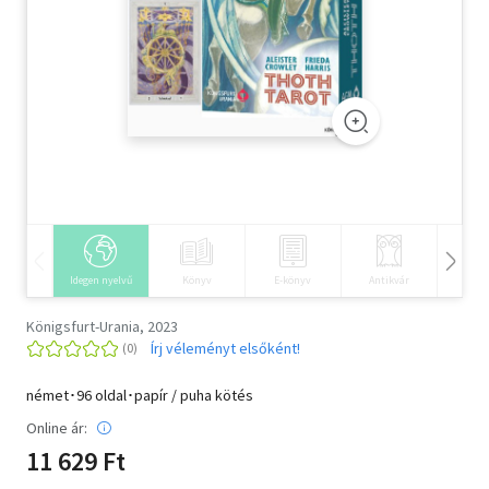
Szótár, nyelvkönyv
Tankönyv, segédkönyv
Társadalomtudomány
Természettudomány
Történelem
Vallás
Idegen nyelvű
Könyv
E-könyv
Antikvár
Hangos
Königsfurt-Urania, 2023
Írj véleményt elsőként!
német･96 oldal･papír / puha kötés
Online ár:
11 629 Ft