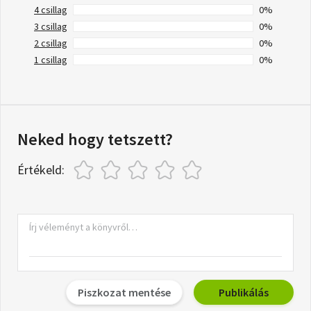
4 csillag
0%
3 csillag
0%
2 csillag
0%
1 csillag
0%
Neked hogy tetszett?
Értékeld:
Piszkozat mentése
Publikálás