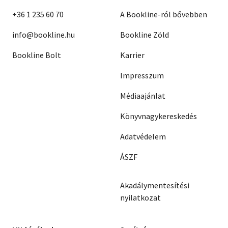
+36 1 235 60 70
A Bookline-ról bővebben
info@bookline.hu
Bookline Zöld
Bookline Bolt
Karrier
Impresszum
Médiaajánlat
Könyvnagykereskedés
Adatvédelem
ÁSZF
Akadálymentesítési
nyilatkozat