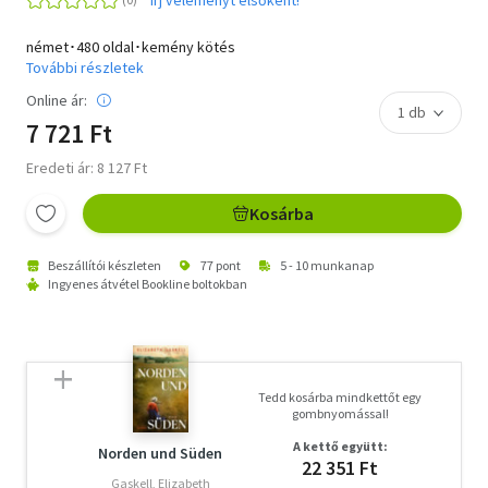
német･480 oldal･kemény kötés
További részletek
Online ár:
7 721 Ft
Eredeti ár: 8 127 Ft
Kosárba
Beszállítói készleten
77 pont
5 - 10 munkanap
Ingyenes átvétel Bookline boltokban
Tedd kosárba mindkettőt egy
gombnyomással!
A kettő együtt:
Norden und Süden
22 351 Ft
Gaskell, Elizabeth