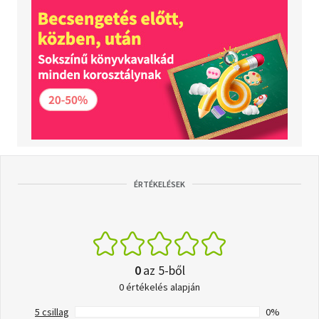
ÉRTÉKELÉSEK
0
az 5-ből
0 értékelés alapján
5 csillag
0%