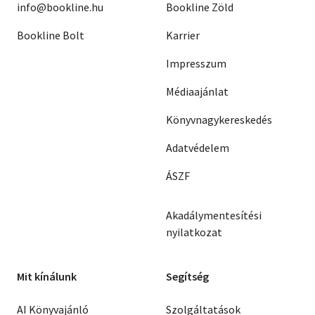
info@bookline.hu
Bookline Zöld
Bookline Bolt
Karrier
Impresszum
Médiaajánlat
Könyvnagykereskedés
Adatvédelem
ÁSZF
Akadálymentesítési
nyilatkozat
Mit kínálunk
Segítség
AI Könyvajánló
Szolgáltatások