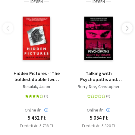
IDEGEN
IDEGEN
Wyer, #1 bestselling author of An Eye for an Eye<BR>
<BR>'Coryell's fiercely witty, intoxicating prose hooked
me on page one and never let go.' Ana Reyes, New York
Times bestselling author of The House in the Pines
Hidden Pictures - 'The
Talking with
boldest double twist
Psychopaths and
of the year' The Times
Savages: Guilty but
Rekulak, Jason
Berry-Dee, Christopher
Insane
Online ár:
Online ár:
5 452 Ft
5 054 Ft
Eredeti ár: 5 738 Ft
Eredeti ár: 5 320 Ft