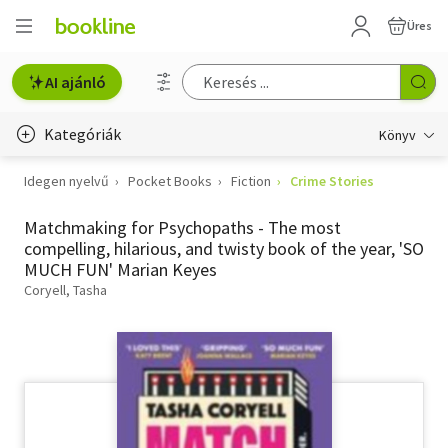
Üres
AI ajánló
Kategóriák
Könyv
Idegen nyelvű
Pocket Books
Fiction
Crime Stories
Életmód, egészség
Matchmaking for Psychopaths - The most
Erotika
compelling, hilarious, and twisty book of the year, 'SO
MUCH FUN' Marian Keyes
Gyermek- és ifjúsági
Coryell, Tasha
Hobbi, szabadidő
Irodalom
Művészet
Szakkönyv