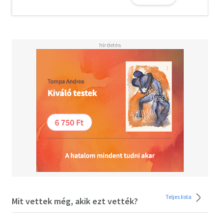
arriving at her doorstep, Alexandra has to figure out who
is trying to target her and how it relates to her own dark
past. Can she trust her instincts as a matchmaker or has
she set herself up with her enemy?<BR>
<BR>Matchmaking for Psychopaths is an unbelievably
twisty and gripping read about obsession, filled with
Tasha Coryell's signature observational humour and
satirical slant. Perfect for fans of Butter.<BR><BR><BR>
Read what everyone is saying about Tasha Coryell :
<BR>'Fresh, insightful and wonderfully dry in tone...
impressively original' The Guardian<BR><BR>'Sparky
one-liners... irresistible.' Jo Leevers, bestselling author of
BBC Radio 2 Book Club pick, Tell Me How This Ends<BR>
<BR>'Witty, shocking, and wild.' Library Journal (starred
review)<BR><BR>'Part romcom, part thriller, part sad girl
novel... clever, compulsive.' Red Magazine<BR>
<BR>'Compulsive, twisted and darkly funny.' Sally
Hepworth, New York Times and #1 bestselling author of
The Soulmate<BR><BR>'Utterly brilliant.' Jesse Q.
Teljes lista
Mit vettek még, akik ezt vették?
Sutanto, bestselling author of Vera Wong's Unsolicited
Advice for Murderers<BR><BR>'Superbly refreshing' Carol