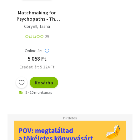
Matchmaking for
Psychopaths - The
most compelling,
Coryell, Tasha
hilarious, and twisty
book of the year, 'SO
MUCH FUN' Marian
Keyes
Online ár:
5 058 Ft
Eredeti ár: 5 324 Ft
Kosárba
5 - 10 munkanap