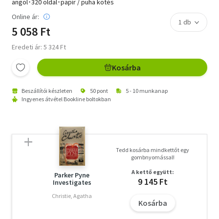
angol･320 oldal･papír / puha kötés
Online ár:
5 058 Ft
Eredeti ár: 5 324 Ft
Kosárba
Beszállítói készleten
50 pont
5 - 10 munkanap
Ingyenes átvétel Bookline boltokban
Tedd kosárba mindkettőt egy
gombnyomással!
A kettő együtt:
Parker Pyne
9 145 Ft
Investigates
Christie, Agatha
Kosárba