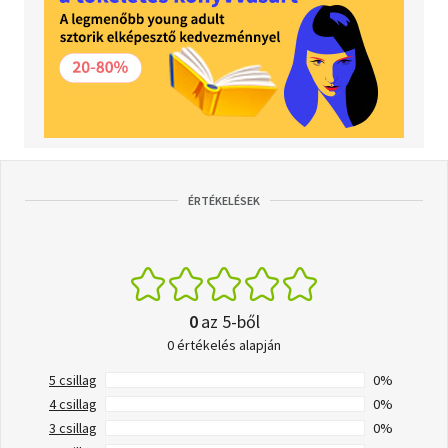
ÉRTÉKELÉSEK
0
az 5-ből
0 értékelés alapján
5 csillag
0%
4 csillag
0%
3 csillag
0%