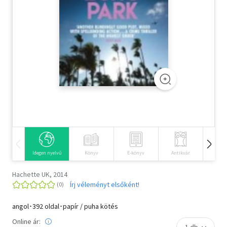
Szótár, nyelvkönyv
Tankönyv, segédkönyv
Társadalomtudomány
Természettudomány
Történelem
Vallás
Idegen nyelvű
Könyv
E-könyv
Antikvár
Hangos
Hachette UK, 2014
Írj véleményt elsőként!
angol･392 oldal･papír / puha kötés
Online ár: