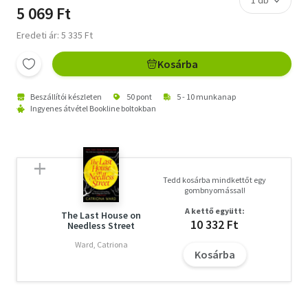
5 069 Ft
Eredeti ár: 5 335 Ft
Kosárba
Beszállítói készleten
50 pont
5 - 10 munkanap
Ingyenes átvétel Bookline boltokban
Tedd kosárba mindkettőt egy
gombnyomással!
A kettő együtt:
The Last House on
10 332 Ft
Needless Street
Ward, Catriona
Kosárba