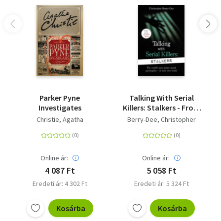
Parker Pyne
Talking With Serial
Investigates
Killers: Stalkers - From
the UK's No. 1 True
Christie, Agatha
Berry-Dee, Christopher
Crime author
Online ár:
Online ár:
4 087 Ft
5 058 Ft
Eredeti ár: 4 302 Ft
Eredeti ár: 5 324 Ft
Kosárba
Kosárba