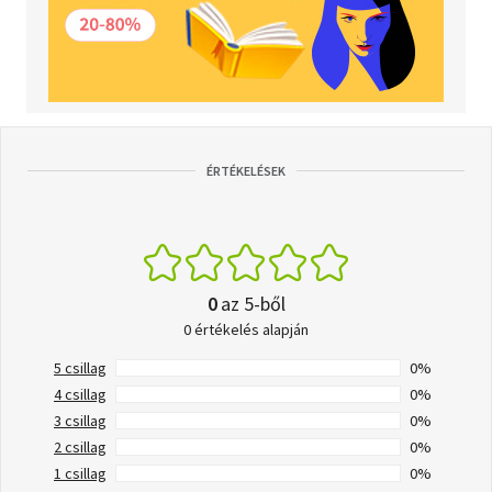
ÉRTÉKELÉSEK
0
az 5-ből
0 értékelés alapján
5 csillag
0%
4 csillag
0%
3 csillag
0%
2 csillag
0%
1 csillag
0%