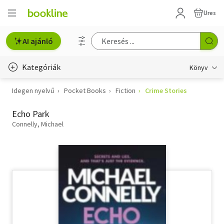
Üres
AI ajánló
Kategóriák
Könyv
Idegen nyelvű
Pocket Books
Fiction
Crime Stories
Életmód, egészség
Echo Park
Erotika
Connelly, Michael
Gyermek- és ifjúsági
Hobbi, szabadidő
Irodalom
Művészet
Szakkönyv