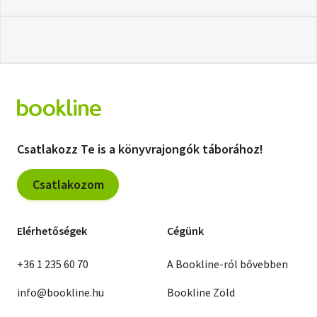
Csatlakozz Te is a könyvrajongók táborához!
Csatlakozom
Elérhetőségek
Cégünk
+36 1 235 60 70
A Bookline-ról bővebben
info@bookline.hu
Bookline Zöld