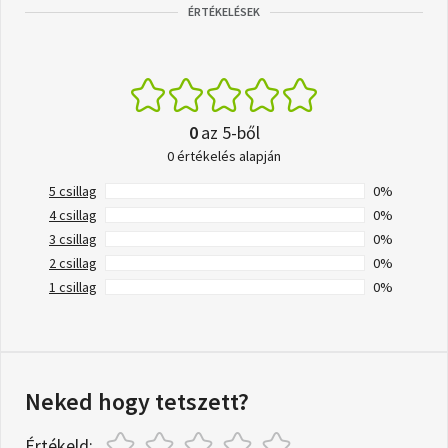
ÉRTÉKELÉSEK
0
az 5-ből
0 értékelés alapján
5 csillag
0%
4 csillag
0%
3 csillag
0%
2 csillag
0%
1 csillag
0%
Neked hogy tetszett?
Értékeld: