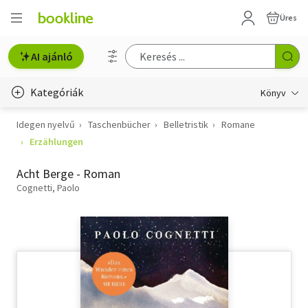
Üres
AI ajánló
Kategóriák
Könyv
Idegen nyelvű
Taschenbücher
Belletristik
Romane
Életmód, egészség
Erzählungen
Erotika
Acht Berge - Roman
Gyermek- és ifjúsági
Cognetti, Paolo
Hobbi, szabadidő
Irodalom
Művészet
Szakkönyv