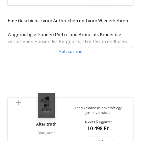
Eine Geschichte vom Aufbrechen und vom Wiederkehren
Wagemutig erkunden Pietro und Bruno als Kinder die
verlassenen Häuser des Bergdorfs, streifen an endlosen
Sommertagen durch schattige Täler, folgen dem Wildbach
bis zu seiner Quelle. Als Erwachsene trennen sich die Wege
der beiden Freunde: Der eine wird das Dorf nie verlassen
und versucht die Käserei seines Onkels wiederzubeleben,
den anderen drängt es in die weite Welt hinaus, magisch
angezogen von immer noch höheren Gipfeln. Das
unsichtbare Band zwischen ihnen bringt Pietro immer
wieder in die Heimat zurück, doch längst sind sie sich nicht
mehr einig, wo das Glück des Lebens zu finden ist. Kann
Tedd kosárba mindkettőt egy
ihre Freundschaft trotzdem überdauern?
gombnyomással!
A kettő együtt:
After truth
10 498 Ft
Todd, Anna