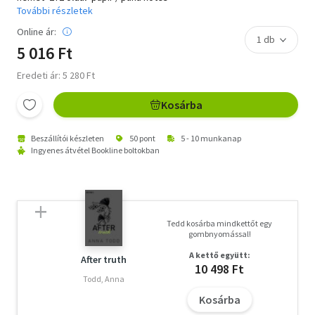
További részletek
Online ár:
5 016 Ft
Eredeti ár: 5 280 Ft
Kosárba
Beszállítói készleten
50 pont
5 - 10 munkanap
Ingyenes átvétel Bookline boltokban
Tedd kosárba mindkettőt egy
gombnyomással!
A kettő együtt:
After truth
10 498 Ft
Todd, Anna
Kosárba