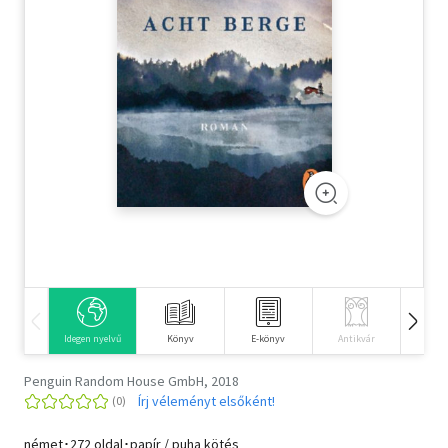
Szótár, nyelvkönyv
Tankönyv, segédkönyv
Társadalomtudomány
Természettudomány
Történelem
Vallás
Idegen nyelvű
Könyv
E-könyv
Antikvár
Hangos
Penguin Random House GmbH, 2018
Írj véleményt elsőként!
német･272 oldal･papír / puha kötés