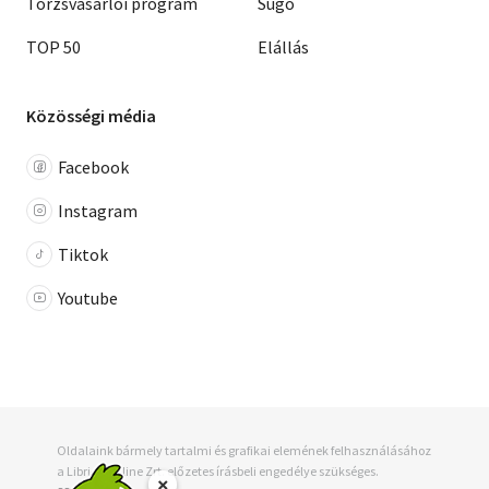
Törzsvásárlói program
Súgó
TOP 50
Elállás
Közösségi média
Facebook
Instagram
Tiktok
Youtube
Oldalaink bármely tartalmi és grafikai elemének felhasználásához
a Libri-Bookline Zrt. előzetes írásbeli engedélye szükséges.
×