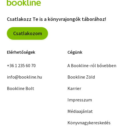
Csatlakozz Te is a könyvrajongók táborához!
Csatlakozom
Elérhetőségek
Cégünk
+36 1 235 60 70
A Bookline-ról bővebben
info@bookline.hu
Bookline Zöld
Bookline Bolt
Karrier
Impresszum
Médiaajánlat
Könyvnagykereskedés