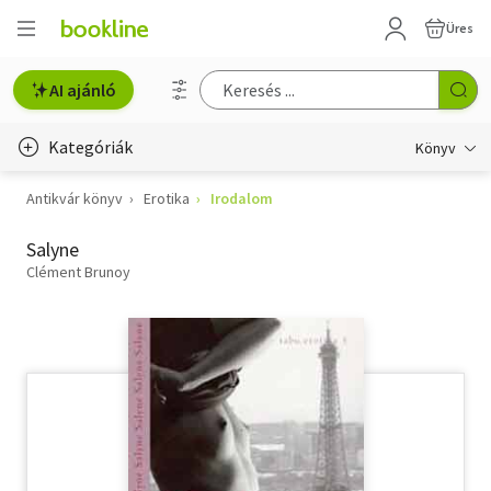
Üres
AI ajánló
Kategóriák
Könyv
Antikvár könyv
Erotika
Irodalom
Életmód, egészség
Salyne
Erotika
Clément Brunoy
Gyermek- és ifjúsági
Hobbi, szabadidő
Irodalom
Művészet
Szakkönyv