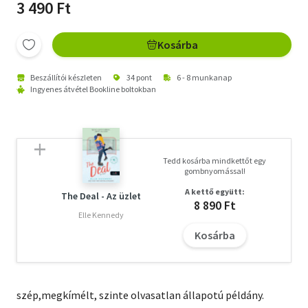
3 490 Ft
Kosárba
Beszállítói készleten
34 pont
6 - 8 munkanap
Ingyenes átvétel Bookline boltokban
Tedd kosárba mindkettőt egy
gombnyomással!
A kettő együtt:
The Deal - Az üzlet
8 890 Ft
Elle Kennedy
Kosárba
szép,megkímélt, szinte olvasatlan állapotú példány.