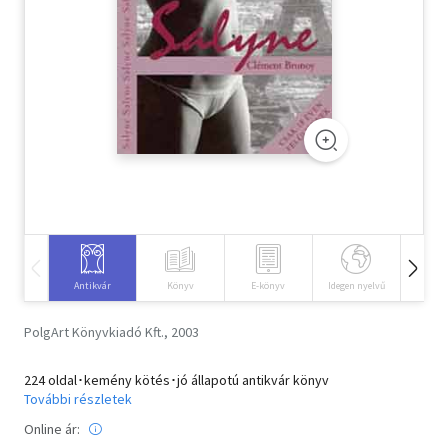
Szótár, nyelvkönyv
Tankönyv, segédkönyv
Társadalomtudomány
Természettudomány
Történelem
Vallás
Antikvár
Könyv
E-könyv
Idegen nyelvű
Hangos
PolgArt Könyvkiadó Kft., 2003
224 oldal･kemény kötés･jó állapotú antikvár könyv
További részletek
Online ár: