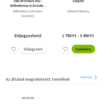
3db erotikus mű -
Salyne
Wilhelmine Schröder-
Devrient-Egy énekesnő
Wilhelmine Schröder-
Clément Brunoy
emlékiratai, A
Devrient
filozófus Teréz,
Clément Brunoy
Clément Brunoy-
Salyne
Előjegyezhető
1 790 Ft - 3 490 Ft
Előjegyzem
8 példány
Teljes lista
Az általad megtekintett termékek
ANTIKVÁR