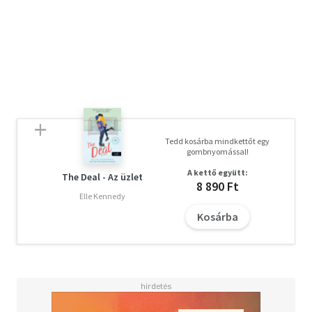
Tedd kosárba mindkettőt egy
gombnyomással!
A kettő együtt:
The Deal - Az üzlet
8 890 Ft
Elle Kennedy
Kosárba