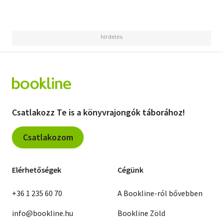
Csatlakozz Te is a könyvrajongók táborához!
Csatlakozom
Elérhetőségek
Cégünk
+36 1 235 60 70
A Bookline-ról bővebben
info@bookline.hu
Bookline Zöld