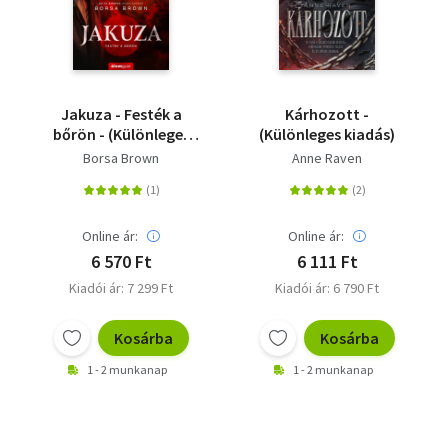
Jakuza - Festék a
Kárhozott -
bőrön - (Különleges
(Különleges kiadás)
kiadás)
Borsa Brown
Anne Raven
Online ár:
Online ár:
6 570 Ft
6 111 Ft
Kiadói ár: 7 299 Ft
Kiadói ár: 6 790 Ft
Kosárba
Kosárba
1 - 2 munkanap
1 - 2 munkanap