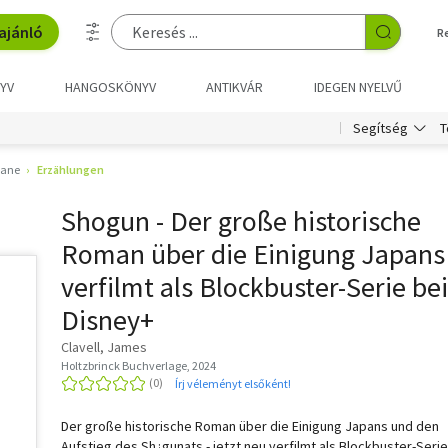
ajánló
R
YV
HANGOSKÖNYV
ANTIKVÁR
IDEGEN NYELVŰ
T
Segítség
ane
Erzählungen
Shogun - Der große historische
Roman über die Einigung Japans 
verfilmt als Blockbuster-Serie bei
Disney+
Clavell, James
Holtzbrinck Buchverlage, 2024
Írj véleményt elsőként!
Der große historische Roman über die Einigung Japans und den
Aufstieg des Sh¿gunats - jetzt neu verfilmt als Blockbuster-Serie