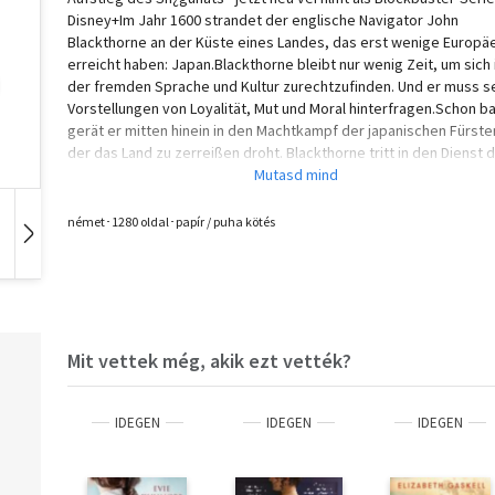
Disney+Im Jahr 1600 strandet der englische Navigator John
Blackthorne an der Küste eines Landes, das erst wenige Europä
erreicht haben: Japan.Blackthorne bleibt nur wenig Zeit, um sich 
der fremden Sprache und Kultur zurechtzufinden. Und er muss s
Vorstellungen von Loyalität, Mut und Moral hinterfragen.Schon ba
gerät er mitten hinein in den Machtkampf der japanischen Fürste
der das Land zu zerreißen droht. Blackthorne tritt in den Dienst 
faszinierenden Strategen Toranaga. Doch als er sich in die
Übersetzerin Mariko verliebt - die Frau eines Samurais in Torana
Diensten - wird seine Loyalität auf eine harte Probe gestellt.In e
német･1280 oldal･papír / puha kötés
Land, das sich unaufhaltsam wandelt, hängt nicht nur Blackthorn
Hangoskönyv
Film
Zene
Überleben davon ab, dass er die richtigen Entscheidungen trifft.
Denn nur einer der rivalisierenden Fürsten kann siegreich sein u
Sh¿gun werden.Einer der besten historischen Romane der
WeltJames Clavells Weltbestseller Sh¿gun gehört zu den
meistverkauften Romanen aller Zeiten und wurde mehrfach hoch
Mit vettek még, akik ezt vették?
erfolgreich verfilmt. Die neueste Serienadaption läuft beim
Streamingdienst Disney+.Der komplette Asien-Zyklus besteht au
Shogun - Tai-Pan- Gai-Jin- King Rat
IDEGEN
IDEGEN
IDEGEN