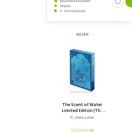
Beszállítói készleten
54 pont
5 - 10 munkanap
IDEGEN
The Scent of Water
Limited Editon (The
Wrong Scents: Roman
P., Anne Luise
3)