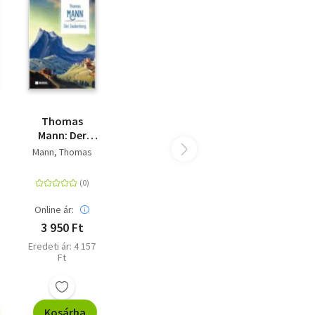
Thomas
Mann: Der
Zauberberg
Mann, Thomas
n
Online ár:
3 950 Ft
Eredeti ár: 4 157
Ft
Kosárba