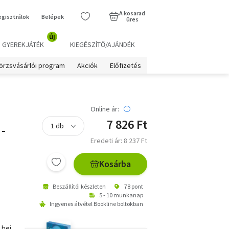
A kosarad
egisztrálok
Belépek
üres
új
GYEREKJÁTÉK
KIEGÉSZÍTŐ/AJÁNDÉK
örzsvásárlói program
Akciók
Előfizetés
Online ár:
7 826 Ft
-
Eredeti ár: 8 237 Ft
Kosárba
Beszállítói készleten
78 pont
5 - 10 munkanap
Ingyenes átvétel Bookline boltokban
 bei