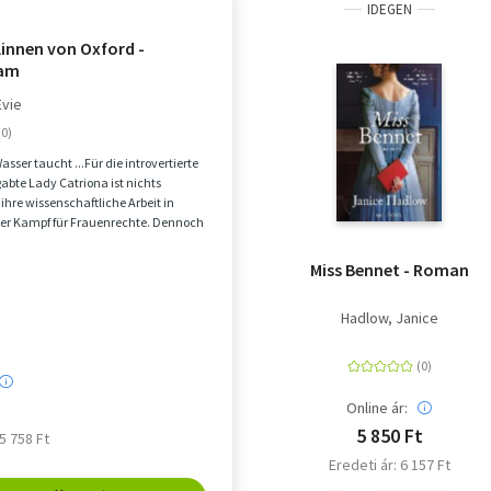
IDEGEN
linnen von Oxford -
am
Evie
Wasser taucht ...Für die introvertierte
bte Lady Catriona ist nichts
 ihre wissenschaftliche Arbeit in
der Kampf für Frauenrechte. Dennoch
Miss Bennet - Roman
Hadlow, Janice
Online ár:
5 850 Ft
 5 758 Ft
Eredeti ár: 6 157 Ft