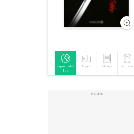
Idegen nyelvű
Könyv
E-könyv
Antikvár
1 db