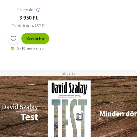
Online ár:
3 950 Ft
Eredeti ár: 4 157 Ft
Kosárba
5 - 10 munkanap