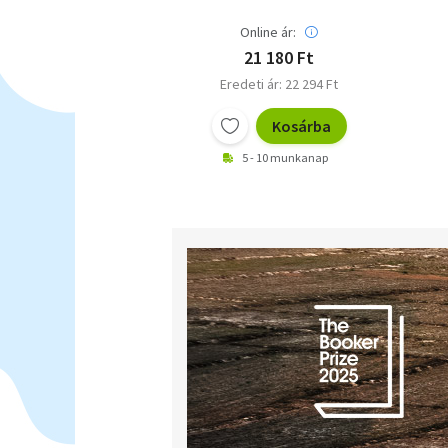
Online ár:
21 180 Ft
Eredeti ár: 22 294 Ft
Kosárba
5 - 10 munkanap