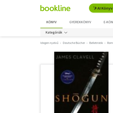
AI Könyv
KÖNYV
GYEREKKÖNYV
E-KÖN
Kategóriák
Idegen nyelvű
Deutsche Bücher
Belletristik
Rom