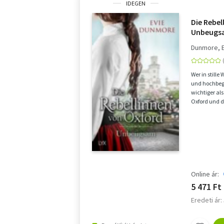
IDEGEN
Die Rebel
Unbeugs
Dunmore, 
Wer in stille 
und hochbega
wichtiger als
Oxford und 
sehnt si...
Online ár:
5 471 Ft
Eredeti ár: