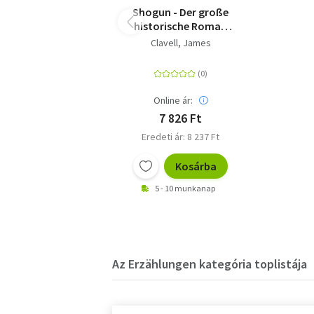
Shogun - Der große
historische Roman
über die Einigung
Clavell, James
Japans - verfilmt als
Blockbuster-Serie bei
Disney+
Online ár:
7 826 Ft
Eredeti ár: 8 237 Ft
Kosárba
5 - 10 munkanap
Az Erzählungen kategória toplistája