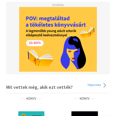
alapján a téma iránt mélyebben érdeklődők további
tanulmányokat folytathatnak.
Teljes lista
Mit vettek még, akik ezt vették?
KÖNYV
KÖNYV