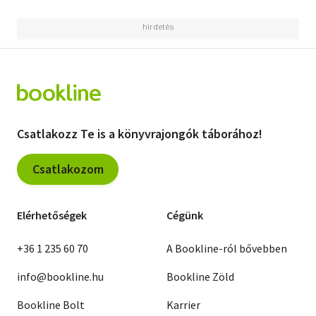
Csatlakozz Te is a könyvrajongók táborához!
Csatlakozom
Elérhetőségek
Cégünk
+36 1 235 60 70
A Bookline-ról bővebben
info@bookline.hu
Bookline Zöld
Bookline Bolt
Karrier