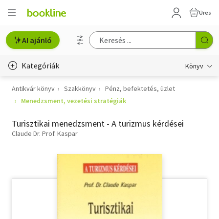
Üres
AI ajánló
Kategóriák
Könyv
Antikvár könyv
Szakkönyv
Pénz, befektetés, üzlet
Életmód, egészség
Menedzsment, vezetési stratégiák
Erotika
Turisztikai menedzsment - A turizmus kérdései
Gyermek- és ifjúsági
Claude Dr. Prof. Kaspar
Hobbi, szabadidő
Irodalom
Művészet
Szakkönyv