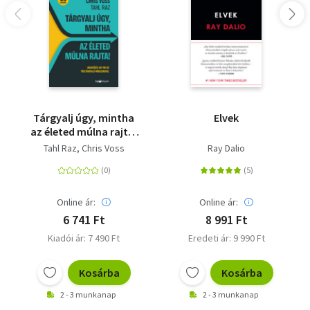
Tárgyalj úgy, mintha
Elvek
az életed múlna rajta!
- új kiadás - Meggyőzés
Tahl Raz
Chris Voss
Ray Dalio
egy FBI-os
túsztárgyaló
módszereivel
Online ár:
Online ár:
6 741 Ft
8 991 Ft
Kiadói ár: 7 490 Ft
Eredeti ár: 9 990 Ft
Kosárba
Kosárba
2 - 3 munkanap
2 - 3 munkanap