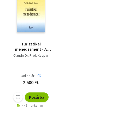
Turisztikai
menedzsment - A
turizmus kérdései
Claude Dr. Prof. Kaspar
Online ár:
2 500 Ft
Kosárba
4 - 6 munkanap