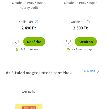
turizmus kérdései
Claude Dr. Prof. Kaspar
Claude Dr. Prof. Kaspar
Hutiray Judit
Online ár:
Online ár:
2 490 Ft
2 500 Ft
Kosárba
Kosárba
6 - 8 munkanap
4 - 6 munkanap
Teljes lista
Az általad megtekintett termékek
ANTIKVÁR