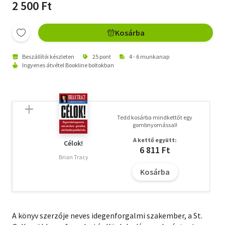
2 500 Ft
Kosárba
Beszállítói készleten
25 pont
4 - 6 munkanap
Ingyenes átvétel Bookline boltokban
Tedd kosárba mindkettőt egy
gombnyomással!
A kettő együtt:
Célok!
6 811 Ft
Brian Tracy
Kosárba
A könyv szerzője neves idegenforgalmi szakember, a St.