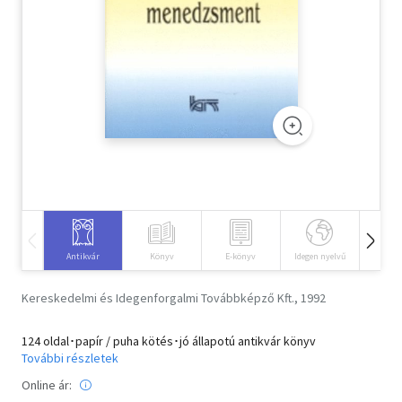
Szótár, nyelvkönyv
Tankönyv, segédkönyv
Társadalomtudomány
Természettudomány
Történelem
Vallás
Antikvár
Könyv
E-könyv
Idegen nyelvű
Hangos
Kereskedelmi és Idegenforgalmi Továbbképző Kft., 1992
124 oldal･papír / puha kötés･jó állapotú antikvár könyv
További részletek
Online ár: