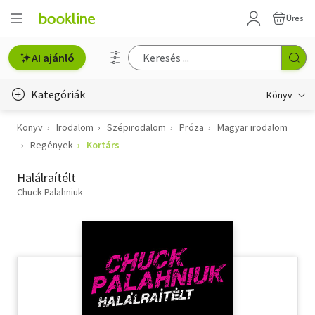
Üres
AI ajánló
Kategóriák
Könyv
Könyv
Irodalom
Szépirodalom
Próza
Magyar irodalom
Életmód, egészség
Regények
Kortárs
Erotika
Halálraítélt
Gyermek- és ifjúsági
Chuck Palahniuk
Hobbi, szabadidő
Irodalom
Művészet
Szakkönyv