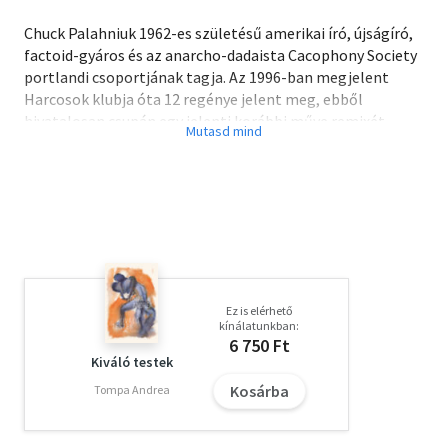
Chuck Palahniuk 1962-es születésű amerikai író, újságíró,
factoid-gyáros és az anarcho-dadaista Cacophony Society
portlandi csoportjának tagja. Az 1996-ban megjelent
Harcosok klubja óta 12 regénye jelent meg, ebből
hivatalosan csupán egy jelenti korábbi műve remixét
(Láthatatlan szörnyek, 2012), bírálói szerint azonban
valamennyi. Novelláit, esszéit és sztárinterjúit többnyire
rangos férfimagazinok közlik, mint a GQ, a Playboy vagy a
Gear, a róla szóló akadémiai tanulmányok pedig immár
vaskos köteteket töltenének meg. Ezidáig két regényét
(Harcosok klubja, Fulladás) és egy novelláját (Románc)
filmesítették meg, a Láthatatlan szörnyekből a magyar
Kiss Gábor készített képregény-adaptációt, a Harcosok
Ez is elérhető
klubja készülő folytatása pedig a szerző ígérete szerint
kínálatunkban:
ugyancsak graphic novel formájában fog megjelenni.
6 750 Ft
Kiváló testek
Kosárba
Tompa Andrea