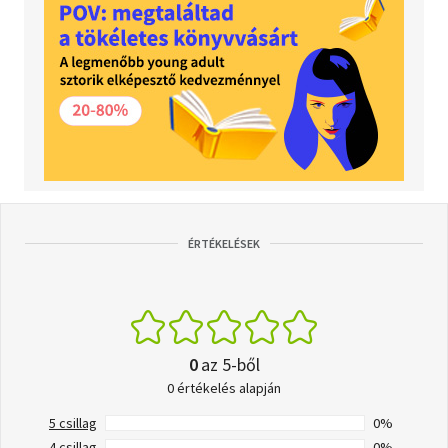
ÉRTÉKELÉSEK
0
az 5-ből
0 értékelés alapján
5 csillag
0%
4 csillag
0%