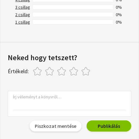
3 csillag
0%
2 csillag
0%
1 csillag
0%
Neked hogy tetszett?
Értékeld:
Piszkozat mentése
Publikálás