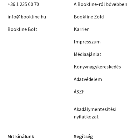
+36 1 235 60 70
A Bookline-ról bővebben
info@bookline.hu
Bookline Zöld
Bookline Bolt
Karrier
Impresszum
Médiaajánlat
Könyvnagykereskedés
Adatvédelem
ÁSZF
Akadálymentesítési
nyilatkozat
Mit kínálunk
Segítség