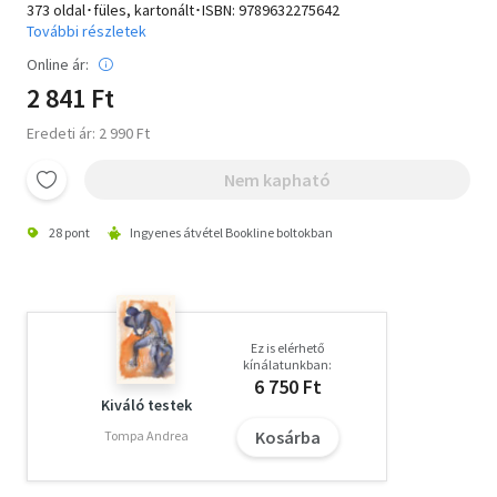
373 oldal･füles, kartonált･ISBN:
9789632275642
További részletek
Online ár:
2 841 Ft
Eredeti ár: 2 990 Ft
Nem kapható
28 pont
Ingyenes átvétel Bookline boltokban
Ez is elérhető
kínálatunkban:
6 750 Ft
Kiváló testek
Kosárba
Tompa Andrea